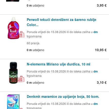
3,95 €
0 m
udaljeno
Perwoll tekući deterdžent za šareno rublje
Color...
Ponuda vrijedi do 15.08.2026 ili do isteka zaliha u
dm
trgovinama
60 pranja
10,95 €
0 m
udaljeno
N-elements Mirisno ulje đurđica, 10 ml
Ponuda vrijedi do 15.08.2026 ili do isteka zaliha u
dm
trgovinama
3,10 €
0 m
udaljeno
Denkmit maramice za upijanje boja, 50 kom.
Ponuda vrijedi do 15.08.2026 ili do isteka zaliha u
dm
trgovinama