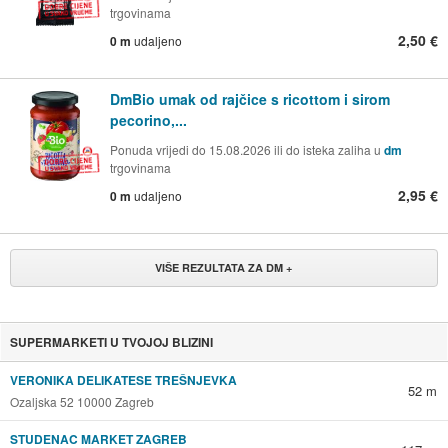
trgovinama
2,50 €
0 m
udaljeno
DmBio umak od rajčice s ricottom i sirom
pecorino,...
Ponuda vrijedi do 15.08.2026 ili do isteka zaliha u
dm
trgovinama
2,95 €
0 m
udaljeno
VIŠE REZULTATA ZA DM +
SUPERMARKETI U TVOJOJ BLIZINI
VERONIKA DELIKATESE TREŠNJEVKA
52 m
Ozaljska 52 10000 Zagreb
STUDENAC MARKET ZAGREB