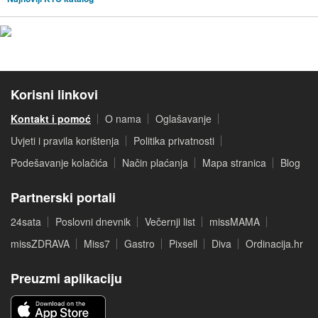
Korisni linkovi
Kontakt i pomoć
O nama
Oglašavanje
Uvjeti i pravila korištenja
Politika privatnosti
Podešavanje kolačića
Način plaćanja
Mapa stranica
Blog
Partnerski portali
24sata
Poslovni dnevnik
Večernji list
missMAMA
missZDRAVA
Miss7
Gastro
Pixsell
Diva
Ordinacija.hr
Preuzmi aplikaciju