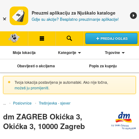
Preuzmi aplikaciju za Njuškalo kataloge
Gdje su akcije? Besplatno preuzimanje aplikacije!
PREDAJ OGLAS
Moja lokacija
Kategorije
Trgovine
Obavijesti o akcijama
Popis za kupnju
Tvoja lokacija postavljena je automatski. Ako nije točna,
možeš ju promijeniti
.
Poslovnice
Trešnjevka - sjever
dm ZAGREB Okićka 3,
Okićka 3, 10000 Zagreb