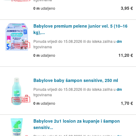
3,95 €
0 m
udaljeno
Babylove premium pelene junior vel. 5 (10–16
kg),...
Ponuda vrijedi do 15.08.2026 ili do isteka zaliha u
dm
trgovinama
11,20 €
0 m
udaljeno
Babylove baby šampon sensitive, 250 ml
Ponuda vrijedi do 15.08.2026 ili do isteka zaliha u
dm
trgovinama
1,70 €
0 m
udaljeno
Babylove 2u1 losion za kupanje i šampon
sensitiv...