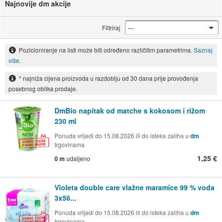
Najnovije dm akcije
Filtriraj
Pozicioniranje na listi može biti određeno različitim parametrima.
Saznaj
više.
* najniža cijena proizvoda u razdoblju od 30 dana prije provođenja
posebnog oblika prodaje.
DmBio napitak od matche s kokosom i rižom
230 ml
Ponuda vrijedi do 15.08.2026 ili do isteka zaliha u
dm
trgovinama
1,25 €
0 m
udaljeno
Violeta double care vlažne maramice 99 % voda
3x56...
Ponuda vrijedi do 15.08.2026 ili do isteka zaliha u
dm
trgovinama