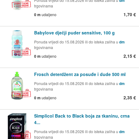
Ponuda vrijedi do 15.08.2026 ili do isteka zaliha u
dm
trgovinama
1,70 €
0 m
udaljeno
Babylove dječji puder sensitive, 100 g
Ponuda vrijedi do 15.08.2026 ili do isteka zaliha u
dm
trgovinama
2,15 €
0 m
udaljeno
Frosch deterdžent za posuđe i dude 500 ml
Ponuda vrijedi do 15.08.2026 ili do isteka zaliha u
dm
trgovinama
2,35 €
0 m
udaljeno
Simplicol Back to Black boja za tkaninu, crna
4...
Ponuda vrijedi do 15.08.2026 ili do isteka zaliha u
dm
trgovinama