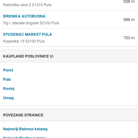
538 m
Radnička ulica 2 21310 Pula
BRIONKA AUTOBUSNA
569 m
Trg I. istarske brigade 52100 Pula
STUDENAC MARKET PULA
723 m
Koparska 13 52100 Pula
KAUFLAND POSLOVNICE U:
Poreč
Pula
Rovinj
Umag
POVEZANE STRANICE
Najnoviji Bakmaz katalog
Najnoviji Plodine katalog