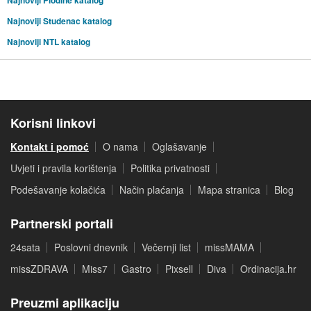
Najnoviji Studenac katalog
Najnoviji NTL katalog
Korisni linkovi
Kontakt i pomoć
O nama
Oglašavanje
Uvjeti i pravila korištenja
Politika privatnosti
Podešavanje kolačića
Način plaćanja
Mapa stranica
Blog
Partnerski portali
24sata
Poslovni dnevnik
Večernji list
missMAMA
missZDRAVA
Miss7
Gastro
Pixsell
Diva
Ordinacija.hr
Preuzmi aplikaciju