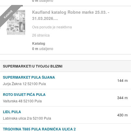
0 m
udaljeno
Katalog
Kaufland katalog Robne marke 25.03. -
31.03.2026....
Ova ponuda je neaktivna
26
stranica
Katalog
0 m
udaljeno
SUPERMARKETI U TVOJOJ BLIZINI
SUPERMARKET PULA ŠIJANA
144 m
Jurja Žakna 12 52100 Pula
ROTO SVIJET PIĆA PULA
344 m
Valturska 48 52100 Pula
LIDL PULA
430 m
Labinska ulica 2/a 52100 Pula
TRGOVINA T885 PULA RADNIČKA ULICA 2