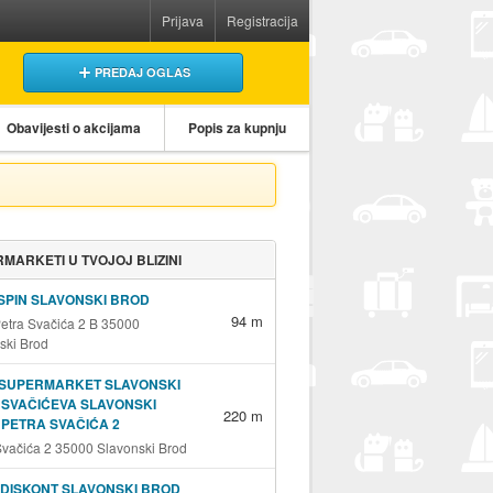
Prijava
Registracija
PREDAJ OGLAS
Obavijesti o akcijama
Popis za kupnju
MARKETI U TVOJOJ BLIZINI
PIN SLAVONSKI BROD
94 m
Petra Svačića 2 B 35000
ski Brod
 SUPERMARKET SLAVONSKI
SVAČIĆEVA SLAVONSKI
220 m
PETRA SVAČIĆA 2
Svačića 2 35000 Slavonski Brod
DISKONT SLAVONSKI BROD