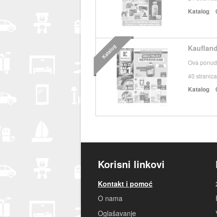
Katalog
Katalog
Kaufland
Ova ponuda
40
stranica
Katalog
Korisni linkovi
Kontakt i pomoć
O nama
Oglašavanje