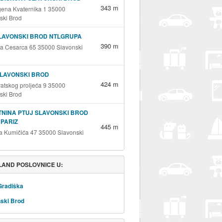
343 m
gena Kvaternika 1 35000
ski Brod
LAVONSKI BROD NTLGRUPA
390 m
a Cesarca 65 35000 Slavonski
SLAVONSKI BROD
424 m
vatskog proljeća 9 35000
ski Brod
NINA PTUJ SLAVONSKI BROD
 PARIZ
445 m
 Kumičića 47 35000 Slavonski
AND POSLOVNICE U:
Gradiška
ski Brod