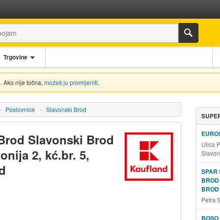
Trgovine
. Ako nije točna,
možeš ju promijeniti
.
Poslovnice
Slavonski Brod
SUPER
EUROS
Brod Slavonski Brod
Ulica 
onija 2, kć.br. 5,
Slavon
d
SPAR
BROD 
BROD 
Petra 
BOSO 