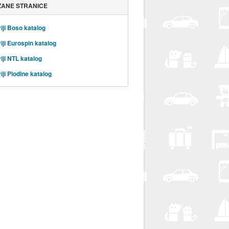
ZANE STRANICE
iji Boso katalog
iji Eurospin katalog
iji NTL katalog
iji Plodine katalog