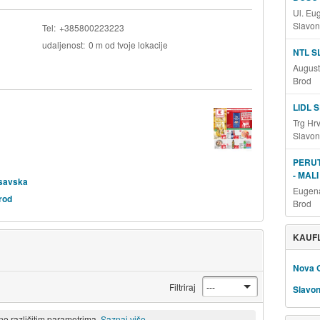
Ul. Eu
Slavon
Tel
+385800223223
udaljenost
0 m od tvoje lokacije
NTL S
August
Brod
LIDL 
Trg Hr
Slavon
PERUT
- MALI
osavska
Eugena
rod
Brod
KAUFL
Nova 
Filtriraj
Slavon
eno različitim parametrima.
Saznaj više.