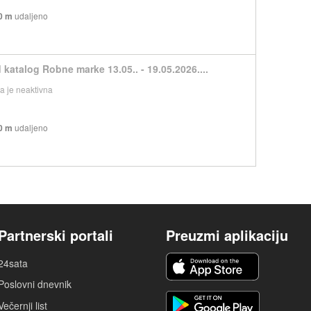
0 m
udaljeno
 katalog Robne marke 13.05.. - 19.05.2026....
 je neaktivna
0 m
udaljeno
Partnerski portali
Preuzmi aplikaciju
24sata
Poslovni dnevnik
Večernji list