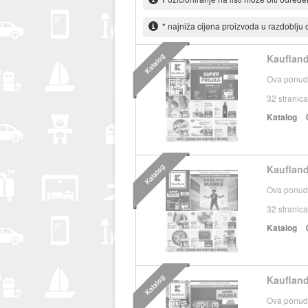
* najniža cijena proizvoda u razdoblju
Katalog
Kaufland
Ova ponuda
32
stranica
Katalog
Katalog
Kaufland
Ova ponuda
32
stranica
Katalog
Katalog
Kaufland
Ova ponuda