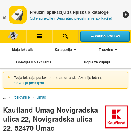
Preuzmi aplikaciju za Njuškalo kataloge
Gdje su akcije? Besplatno preuzimanje aplikacije!
PREDAJ OGLAS
Moja lokacija
Kategorije
Trgovine
Obavijesti o akcijama
Popis za kupnju
Tvoja lokacija postavljena je automatski. Ako nije točna,
možeš ju promijeniti
.
Poslovnice
Umag
Kaufland Umag Novigradska
ulica 22, Novigradska ulica
22, 52470 Umag