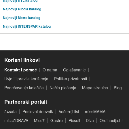
Najnoviji NTL katalog
Najnoviji Ribola katalog
Najnoviji Metro katalog
Najnoviji INTERSPAR katalog
Korisni linkovi
Kontakt i pomoć
O nama
Oglašavanje
Uvjeti i pravila korištenja
Politika privatnosti
Podešavanje kolačića
Način plaćanja
Mapa stranica
Blog
Partnerski portali
24sata
Poslovni dnevnik
Večernji list
missMAMA
missZDRAVA
Miss7
Gastro
Pixsell
Diva
Ordinacija.hr