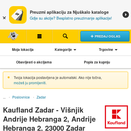
Preuzmi aplikaciju za Njuškalo kataloge
Gdje su akcije? Besplatno preuzimanje aplikacije!
PREDAJ OGLAS
Moja lokacija
Kategorije
Trgovine
Obavijesti o akcijama
Popis za kupnju
Tvoja lokacija postavljena je automatski. Ako nije točna,
možeš ju promijeniti
.
Poslovnice
Zadar
Kaufland Zadar - Višnjik
Andrije Hebranga 2, Andrije
Hebranga 2, 23000 Zadar