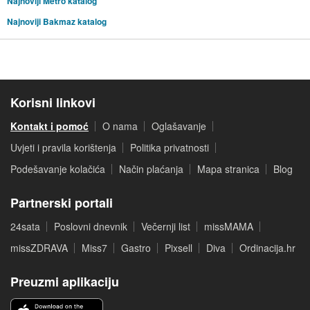
Najnoviji Metro katalog
Najnoviji Bakmaz katalog
Korisni linkovi
Kontakt i pomoć
O nama
Oglašavanje
Uvjeti i pravila korištenja
Politika privatnosti
Podešavanje kolačića
Način plaćanja
Mapa stranica
Blog
Partnerski portali
24sata
Poslovni dnevnik
Večernji list
missMAMA
missZDRAVA
Miss7
Gastro
Pixsell
Diva
Ordinacija.hr
Preuzmi aplikaciju