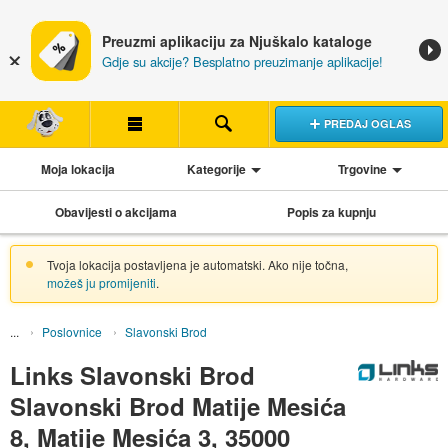
Preuzmi aplikaciju za Njuškalo kataloge
Gdje su akcije? Besplatno preuzimanje aplikacije!
PREDAJ OGLAS
Moja lokacija
Kategorije
Trgovine
Obavijesti o akcijama
Popis za kupnju
Tvoja lokacija postavljena je automatski. Ako nije točna,
možeš ju promijeniti
.
Poslovnice
Slavonski Brod
Links Slavonski Brod
Slavonski Brod Matije Mesića
8, Matije Mesića 3, 35000