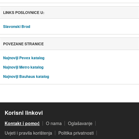
LINKS POSLOVNICE U:
Slavonski Brod
POVEZANE STRANICE
Najnoviji Pevex katalog
Najnoviji Metro katalog
Najnoviji Bauhaus katalog
Korisni linkovi
Kontakt i pomoć
O nama
Oglašavanje
Uvjeti i pravila korištenja
Politika privatnosti