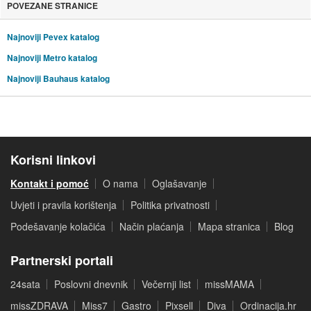
POVEZANE STRANICE
Najnoviji Pevex katalog
Najnoviji Metro katalog
Najnoviji Bauhaus katalog
Korisni linkovi
Kontakt i pomoć
O nama
Oglašavanje
Uvjeti i pravila korištenja
Politika privatnosti
Podešavanje kolačića
Način plaćanja
Mapa stranica
Blog
Partnerski portali
24sata
Poslovni dnevnik
Večernji list
missMAMA
missZDRAVA
Miss7
Gastro
Pixsell
Diva
Ordinacija.hr