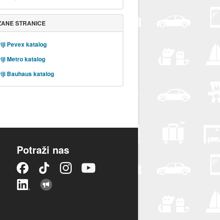
ZANE STRANICE
iji Pevex katalog
iji Metro katalog
iji Bauhaus katalog
Potraži nas