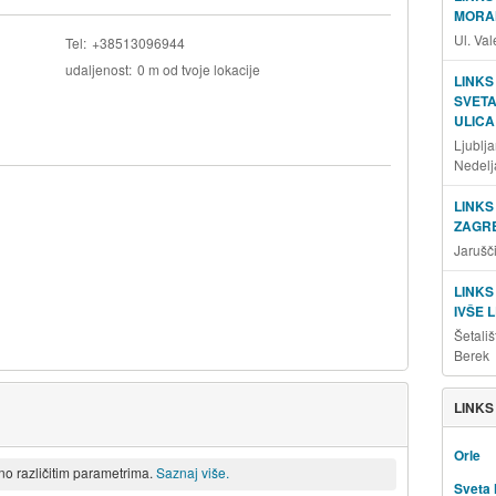
MORAN
Ul. Va
Tel
+38513096944
udaljenost
0 m od tvoje lokacije
LINKS
SVET
ULICA
Ljublj
Nedelj
LINKS
ZAGRE
Jarušč
LINKS
IVŠE 
Šetališ
Berek
LINKS
Orle
eno različitim parametrima.
Saznaj više.
Sveta 