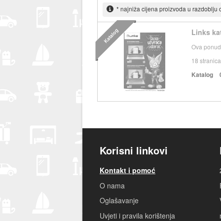
* najniža cijena proizvoda u razdoblju
Katalog
Links ka
Ova ponuda
18
stranica
Katalog
Korisni linkovi
Kontakt i pomoć
O nama
Oglašavanje
Uvjeti i pravila korištenja