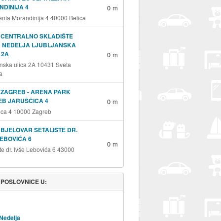
DINIJA 4
0 m
lenta Morandinija 4 40000 Belica
 CENTRALNO SKLADIŠTE
A NEDELJA LJUBLJANSKA
 2A
0 m
anska ulica 2A 10431 Sveta
a
 ZAGREB - ARENA PARK
B JARUŠČICA 4
0 m
ica 4 10000 Zagreb
 BJELOVAR ŠETALIŠTE DR.
LEBOVIĆA 6
0 m
te dr. Ivše Lebovića 6 43000
 POSLOVNICE U:
Nedelja