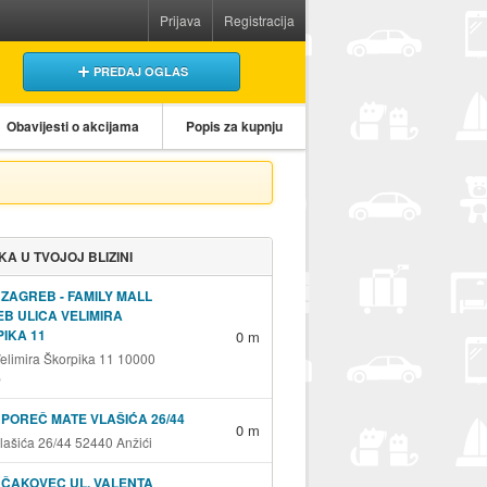
Prijava
Registracija
PREDAJ OGLAS
Obavijesti o akcijama
Popis za kupnju
KA U TVOJOJ BLIZINI
 ZAGREB - FAMILY MALL
B ULICA VELIMIRA
IKA 11
0 m
Velimira Škorpika 11 10000
b
 POREČ MATE VLAŠIĆA 26/44
0 m
lašića 26/44 52440 Anžići
 ČAKOVEC UL. VALENTA