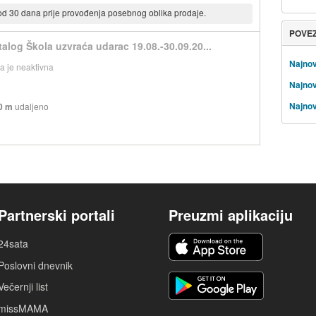
 od 30 dana prije provođenja posebnog oblika prodaje.
POVE
talog Škola uzvraća udarac 19.08.-30.09.20...
Najnov
 je neaktivna
Najnov
Najnov
0 m
udaljeno
Partnerski portali
Preuzmi aplikaciju
24sata
Poslovni dnevnik
Večernji list
missMAMA