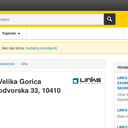
Trgovine
. Ako nije točna,
možeš ju promijeniti
.
oslovnice
Orle
TEHNI
LINKS
Velika Gorica
ZAGRE
odvorska 33, 10410
ŠKORP
Ulica 
Zagre
LINKS
Mate V
LINKS