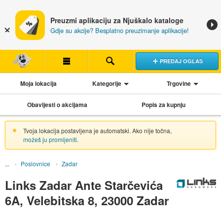
Preuzmi aplikaciju za Njuškalo kataloge
Gdje su akcije? Besplatno preuzimanje aplikacije!
PREDAJ OGLAS
Moja lokacija
Kategorije
Trgovine
Obavijesti o akcijama
Popis za kupnju
Tvoja lokacija postavljena je automatski. Ako nije točna,
možeš ju promijeniti
.
Poslovnice
Zadar
Links Zadar Ante Starčevića
6A, Velebitska 8, 23000 Zadar