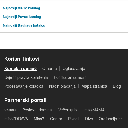
Najnoviji Metro katalog
Najnoviji Pevex katalog
Najnoviji Bauhaus katalog
Korisni linkovi
Kontakt i pomoć
O nama
Oglašavanje
Uvjeti i pravila korištenja
Politika privatnosti
Podešavanje kolačića
Način plaćanja
Mapa stranica
Blog
Partnerski portali
24sata
Poslovni dnevnik
Večernji list
missMAMA
missZDRAVA
Miss7
Gastro
Pixsell
Diva
Ordinacija.hr