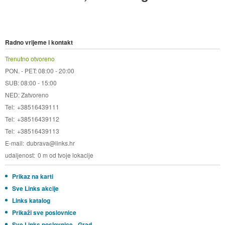
Radno vrijeme i kontakt
Trenutno otvoreno
PON. - PET: 08:00 - 20:00
SUB: 08:00 - 15:00
NED: Zatvoreno
Tel
+38516439111
Tel
+38516439112
Tel
+38516439113
E-mail
dubrava@links.hr
udaljenost
0 m od tvoje lokacije
Prikaz na karti
Sve Links akcije
Links katalog
Prikaži sve poslovnice
Sve Links poslovnice - Grad