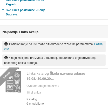
Zagreb
Sve Links poslovnice - Donja
Dubrava
Najnovije Links akcije
Pozicioniranje na listi može biti određeno različitim parametrima.
Saznaj
više.
* najniža cijena proizvoda u razdoblju od 30 dana prije provođenja
posebnog oblika prodaje.
Katalog
Links katalog Škola uzvraća udarac
19.08.-30.09.20...
Ova ponuda je neaktivna
18
stranica
Katalog
0 m
udaljeno