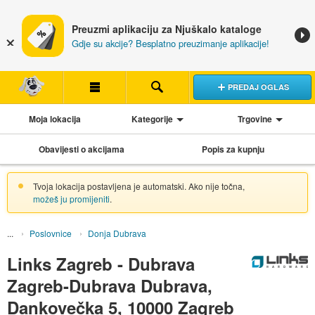
Preuzmi aplikaciju za Njuškalo kataloge
Gdje su akcije? Besplatno preuzimanje aplikacije!
PREDAJ OGLAS
Moja lokacija
Kategorije
Trgovine
Obavijesti o akcijama
Popis za kupnju
Tvoja lokacija postavljena je automatski. Ako nije točna,
možeš ju promijeniti
.
Poslovnice
Donja Dubrava
Links Zagreb - Dubrava
Zagreb-Dubrava Dubrava,
Dankovečka 5, 10000 Zagreb