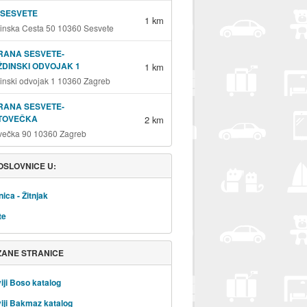
 SESVETE
1 km
inska Cesta 50 10360 Sesvete
RANA SESVETE-
DINSKI ODVOJAK 1
1 km
inski odvojak 1 10360 Zagreb
RANA SESVETE-
TOVEČKA
2 km
večka 90 10360 Zagreb
OSLOVNICE U:
ica - Žitnjak
te
ZANE STRANICE
iji Boso katalog
iji Bakmaz katalog