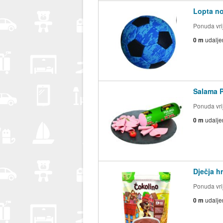
Lopta no
Ponuda vrij
0 m
udalje
Salama P
Ponuda vrij
0 m
udalje
Dječja h
Ponuda vrij
0 m
udalje