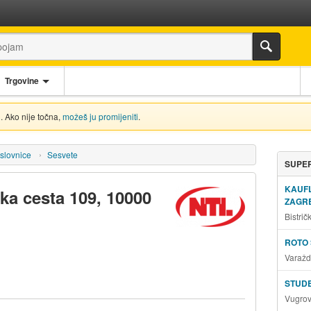
Trgovine
. Ako nije točna,
možeš ju promijeniti
.
slovnice
Sesvete
SUPER
KAUF
ka cesta 109, 10000
ZAGRE
Bistri
ROTO 
Varažd
STUD
Vugrov