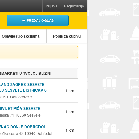
Prijava
Registracija
PREDAJ OGLAS
Obavijesti o akcijama
Popis za kupnju
MARKETI U TVOJOJ BLIZINI
LAND ZAGREB-SESVETE
B SESVETE BISTRIČKA 6
1 km
čka 6 10360 Sesvete
SVIJET PIĆA SESVETE
1 km
inska 71 10360 Sesvete
ENAC DONJE DOBRODOL
1 km
ečka cesta 62 10040 Dobrodol