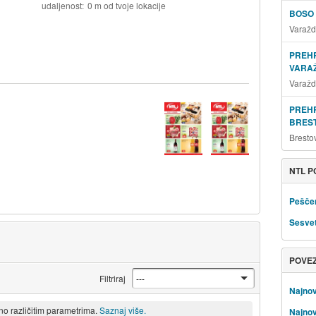
udaljenost
0 m od tvoje lokacije
BOSO
Varažd
PREH
VARAŽ
Varažd
PREH
BRES
Bresto
NTL P
Peščen
Sesve
POVE
Filtriraj
Najnov
eno različitim parametrima.
Saznaj više.
Najnov