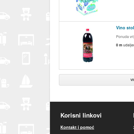
Vino sto
Ponuda vri
0 m
udalje
V
Korisni linkovi
Kontakt i pomoć