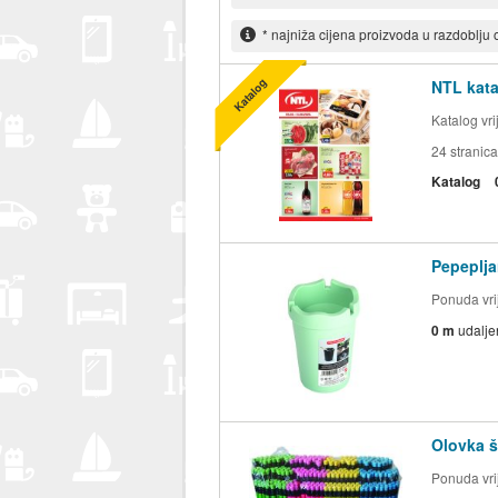
* najniža cijena proizvoda u razdoblju
Katalog
NTL kata
Katalog vr
24
stranica
Katalog
Pepeplja
Ponuda vrij
0 m
udalje
Olovka š
Ponuda vrij