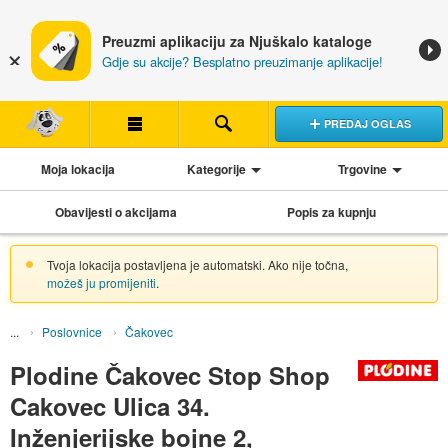
Preuzmi aplikaciju za Njuškalo kataloge
Gdje su akcije? Besplatno preuzimanje aplikacije!
PREDAJ OGLAS
Moja lokacija
Kategorije
Trgovine
Obavijesti o akcijama
Popis za kupnju
Tvoja lokacija postavljena je automatski. Ako nije točna,
možeš ju promijeniti
.
Poslovnice
Čakovec
Plodine Čakovec Stop Shop
Cakovec Ulica 34.
Inženjerijske bojne 2,