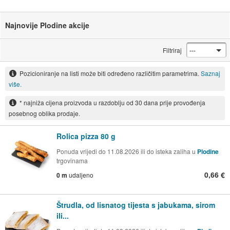
Najnovije Plodine akcije
Filtriraj
Pozicioniranje na listi može biti određeno različitim parametrima.
Saznaj
više.
* najniža cijena proizvoda u razdoblju od 30 dana prije provođenja
posebnog oblika prodaje.
Rolica pizza 80 g
Ponuda vrijedi do 11.08.2026 ili do isteka zaliha u
Plodine
trgovinama
0,66 €
0 m
udaljeno
Štrudla, od lisnatog tijesta s jabukama, sirom
ili...