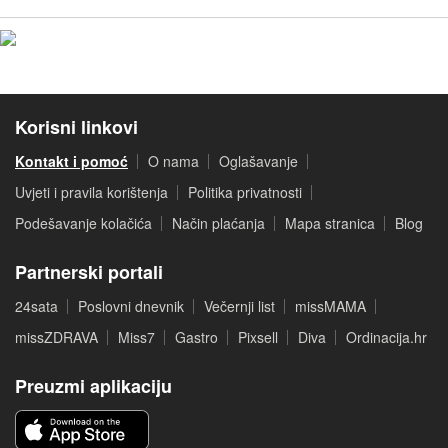
Korisni linkovi
Kontakt i pomoć
O nama
Oglašavanje
Uvjeti i pravila korištenja
Politika privatnosti
Podešavanje kolačića
Način plaćanja
Mapa stranica
Blog
Partnerski portali
24sata
Poslovni dnevnik
Večernji list
missMAMA
missZDRAVA
Miss7
Gastro
Pixsell
Diva
Ordinacija.hr
Preuzmi aplikaciju