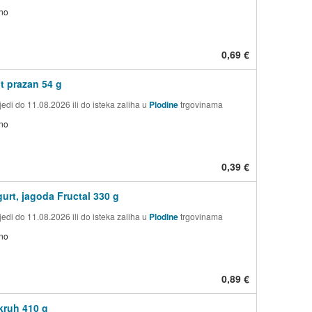
no
0,69 €
t prazan 54 g
edi do 11.08.2026 ili do isteka zaliha u
Plodine
trgovinama
no
0,39 €
gurt, jagoda Fructal 330 g
edi do 11.08.2026 ili do isteka zaliha u
Plodine
trgovinama
no
0,89 €
 kruh 410 g