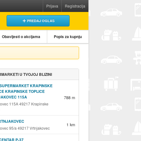
Prijava
Registracija
PREDAJ OGLAS
Obavijesti o akcijama
Popis za kupnju
MARKETI U TVOJOJ BLIZINI
 SUPERMARKET KRAPINSKE
CE KRAPINSKE TOPLICE
JAKOVEC 115A
788 m
kovec 115A 49217 Krapinske
e
VRTNJAKOVEC
1 km
kovec 95/a 49217 Vrtnjakovec
ENTAR P-37