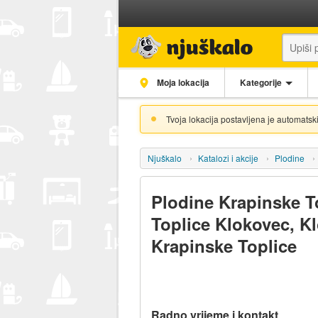
Moja lokacija
Kategorije
Tvoja lokacija postavljena je automatski
Njuškalo
Katalozi i akcije
Plodine
Plodine Krapinske T
Toplice Klokovec, K
Krapinske Toplice
Radno vrijeme i kontakt