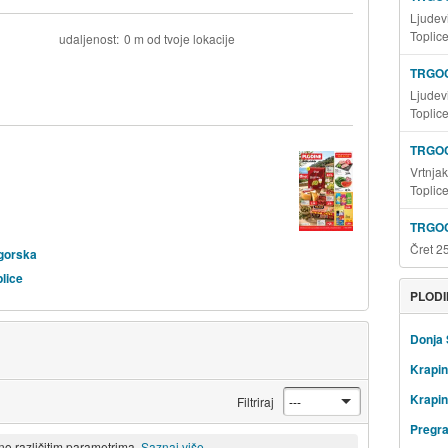
Ljudev
Toplic
udaljenost
0 m od tvoje lokacije
TRGOC
Ljudev
Toplic
TRGOC
Vrtnja
Toplic
TRGOC
Čret 2
agorska
lice
PLODI
Donja 
Krapi
Krapin
Filtriraj
Pregr
eno različitim parametrima.
Saznaj više.