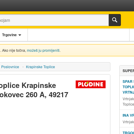
Trgovine
. Ako nije točna,
možeš ju promijeniti
.
Poslovnice
Krapinske Toplice
SUPER
SPAR
oplice Krapinske
TOPLI
lokovec 260 A, 49217
VRTN
Vrtnja
Toplic
INA 
Vrtnja
TRGOC