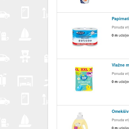
Papirnati
Ponuda vrij
0 m
udalje
Vlažne m
Ponuda vrij
0 m
udalje
Omekšiva
Ponuda vrij
0 m
udalje