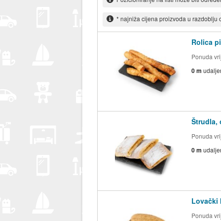
* najniža cijena proizvoda u razdoblju
Rolica p
Ponuda vrij
0 m
udalje
Štrudla, 
Ponuda vrij
0 m
udalje
Lovački 
Ponuda vrij