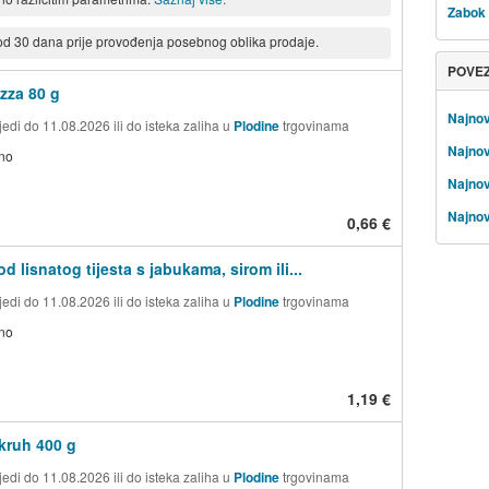
Zabok
 od 30 dana prije provođenja posebnog oblika prodaje.
POVE
izza 80 g
Najnov
edi do 11.08.2026 ili do isteka zaliha u
Plodine
trgovinama
Najnov
no
Najnovi
Najnov
0,66 €
od lisnatog tijesta s jabukama, sirom ili...
edi do 11.08.2026 ili do isteka zaliha u
Plodine
trgovinama
no
1,19 €
kruh 400 g
edi do 11.08.2026 ili do isteka zaliha u
Plodine
trgovinama