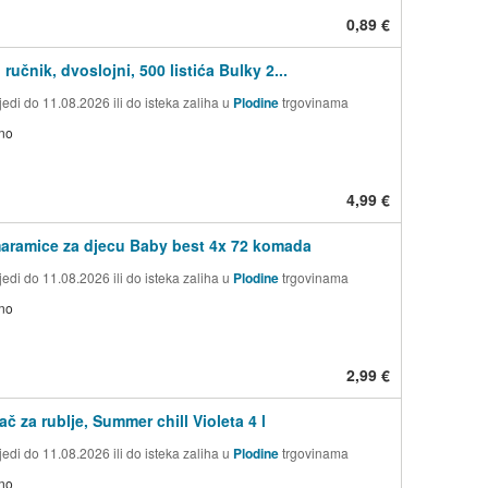
0,89 €
 ručnik, dvoslojni, 500 listića Bulky 2...
edi do 11.08.2026 ili do isteka zaliha u
Plodine
trgovinama
no
4,99 €
aramice za djecu Baby best 4x 72 komada
edi do 11.08.2026 ili do isteka zaliha u
Plodine
trgovinama
no
2,99 €
č za rublje, Summer chill Violeta 4 l
edi do 11.08.2026 ili do isteka zaliha u
Plodine
trgovinama
no