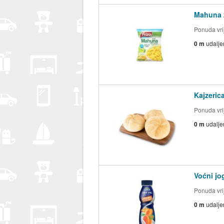
Mahuna ž
Ponuda vrij
0 m
udalje
Kajzeric
Ponuda vrij
0 m
udalje
Voćni jo
Ponuda vrij
0 m
udalje