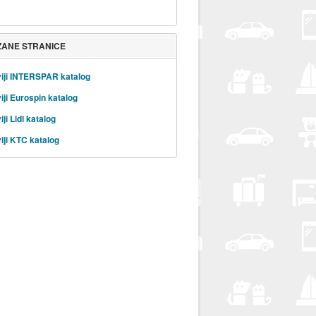
ZANE STRANICE
iji INTERSPAR katalog
iji Eurospin katalog
ji Lidl katalog
iji KTC katalog