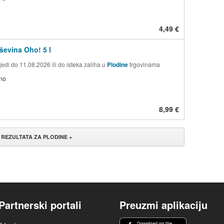
4,49 €
ševina Oho! 5 l
edi do 11.08.2026 ili do isteka zaliha u
Plodine
trgovinama
no
8,99 €
 REZULTATA ZA PLODINE +
Partnerski portali
Preuzmi aplikaciju