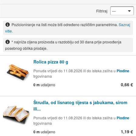
Filtriraj
Pozicioniranje na listi može biti određeno različitim parametrima.
Saznaj
više.
* najniža cijena proizvoda u razdoblju od 30 dana prije provođenja
posebnog oblika prodaje.
Rolica pizza 80 g
Ponuda vrijedi do 11.08.2026 ili do isteka zaliha u
Plodine
trgovinama
0,66 €
0 m
udaljeno
Štrudla, od lisnatog tijesta s jabukama, sirom
ili...
Ponuda vrijedi do 11.08.2026 ili do isteka zaliha u
Plodine
trgovinama
1,19 €
0 m
udaljeno