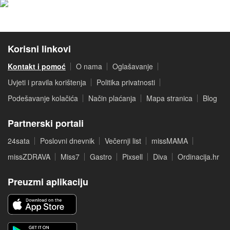
Korisni linkovi
Kontakt i pomoć
O nama
Oglašavanje
Uvjeti i pravila korištenja
Politika privatnosti
Podešavanje kolačića
Način plaćanja
Mapa stranica
Blog
Partnerski portali
24sata
Poslovni dnevnik
Večernji list
missMAMA
missZDRAVA
Miss7
Gastro
Pixsell
Diva
Ordinacija.hr
Preuzmi aplikaciju