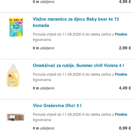
4,99 €
0 m
udaljeno
Vlažne maramice za djecu Baby best 4x 72
komada
Ponuda vrijedi do 11.08.2026 ili do isteka zaliha u
Plodine
trgovinama
2,99 €
0 m
udaljeno
Omekšivač za rublje, Summer chill Violeta 4 l
Ponuda vrijedi do 11.08.2026 ili do isteka zaliha u
Plodine
trgovinama
4,49 €
0 m
udaljeno
Vino Graševina Oho! 5 l
Ponuda vrijedi do 11.08.2026 ili do isteka zaliha u
Plodine
trgovinama
8,99 €
0 m
udaljeno