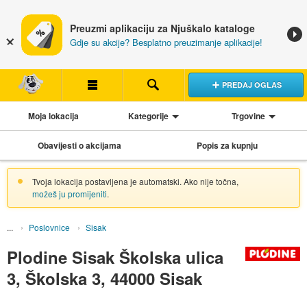
Preuzmi aplikaciju za Njuškalo kataloge
Gdje su akcije? Besplatno preuzimanje aplikacije!
PREDAJ OGLAS
Moja lokacija
Kategorije
Trgovine
Obavijesti o akcijama
Popis za kupnju
Tvoja lokacija postavljena je automatski. Ako nije točna,
možeš ju promijeniti
.
Poslovnice
Sisak
Plodine Sisak Školska ulica
3, Školska 3, 44000 Sisak