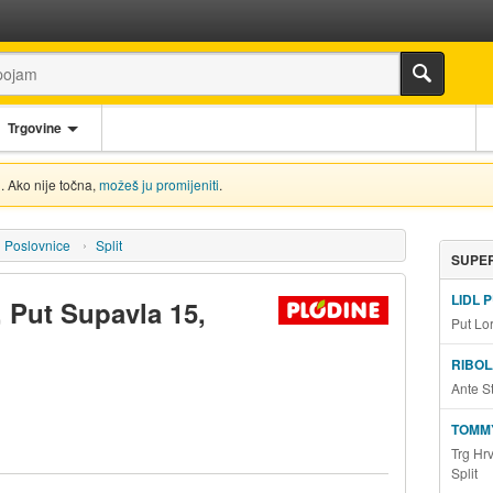
Trgovine
. Ako nije točna,
možeš ju promijeniti
.
Poslovnice
Split
SUPER
LIDL 
, Put Supavla 15,
Put Lo
RIBOL
Ante S
TOMM
Trg Hr
Split