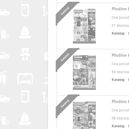
Katalog
Plodine k
Ova ponuda
57
stranica
Katalog
Katalog
Plodine k
Ova ponuda
56
stranica
Katalog
Katalog
Plodine k
Ova ponuda
58
stranica
Katalog