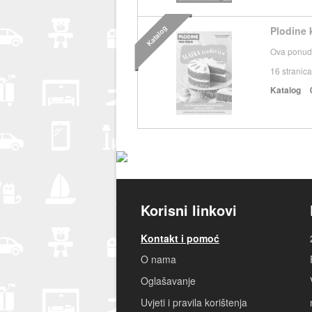
Katalog
Plodine 
Ova ponuda
16
stranica
Katalog
Korisni linkovi
Kontakt i pomoć
O nama
Oglašavanje
Uvjeti i pravila korištenja