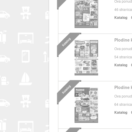
Ova ponuda
46
stranica
Katalog
Katalog
Plodine k
Ova ponuda
54
stranica
Katalog
Katalog
Plodine k
Ova ponuda
64
stranica
Katalog