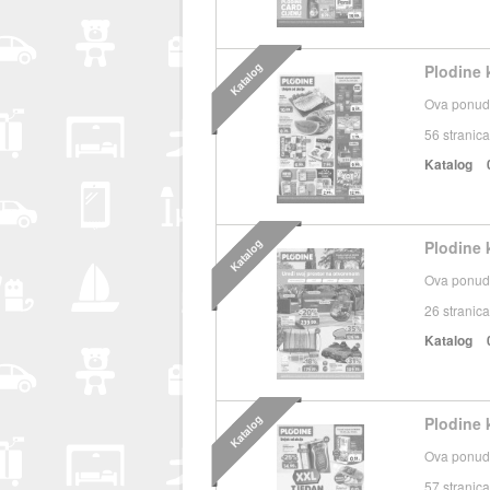
Katalog
Plodine 
Ova ponuda
56
stranica
Katalog
Katalog
Plodine 
Ova ponuda
26
stranica
Katalog
Katalog
Plodine 
Ova ponuda
57
stranica