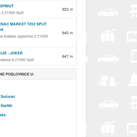
 SPINUT
923 m
 3 21000 Split
NAC MARKET T252 SPLIT
DA
940 m
ke bratske zajednice 2 21000
CIJE - JOKER
947 m
odarice 6 21000 Split
NE POSLOVNICE U:
 Sućurac
Štafilić
ska