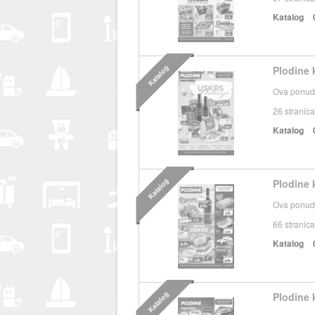
Katalog
Katalog
Plodine k
Ova ponuda
26
stranica
Katalog
Katalog
Plodine k
Ova ponuda
66
stranica
Katalog
Katalog
Plodine 