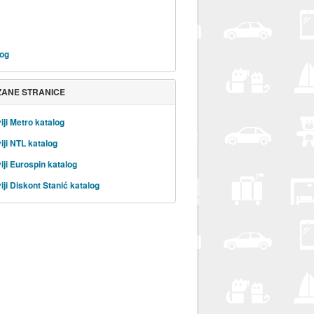
rog
ZANE STRANICE
iji Metro katalog
iji NTL katalog
iji Eurospin katalog
iji Diskont Stanić katalog