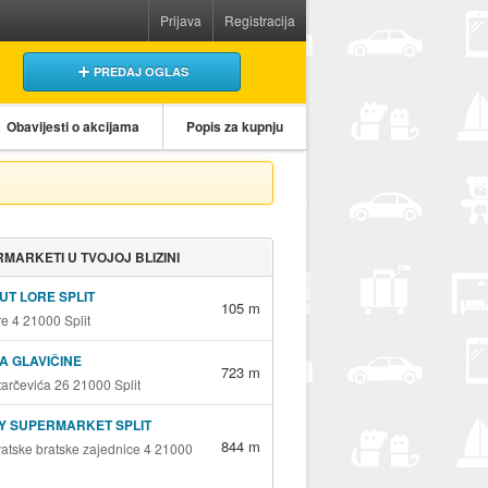
Prijava
Registracija
PREDAJ OGLAS
Obavijesti o akcijama
Popis za kupnju
MARKETI U TVOJOJ BLIZINI
PUT LORE SPLIT
105 m
re 4 21000 Split
A GLAVIČINE
723 m
tarčevića 26 21000 Split
Y SUPERMARKET SPLIT
844 m
vatske bratske zajednice 4 21000