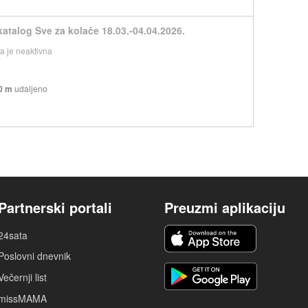
katalog Sve za kolače 18.03.-04.04.2026.
 je neaktivna
0 m
udaljeno
Partnerski portali
Preuzmi aplikaciju
24sata
Poslovni dnevnik
Večernji list
missMAMA