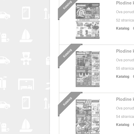
Katalog
Plodine k
Ova ponuda
52
stranica
Katalog
Katalog
Plodine k
Ova ponuda
55
stranica
Katalog
Katalog
Plodine 
Ova ponuda
54
stranica
Katalog