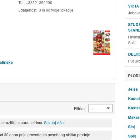
Tel
+38521350200
VICTA
udaljenost
0 m od tvoje lokacije
Jobova
STUDE
STAN
Hrvats
Split
DELIII
Put Br
matinska
PLODI
Jelsa
Kaštel
Kaštel 
Filtriraj
Makar
eno različitim parametrima.
Saznaj više.
Sinj
 od 30 dana prije provođenja posebnog oblika prodaje.
Split