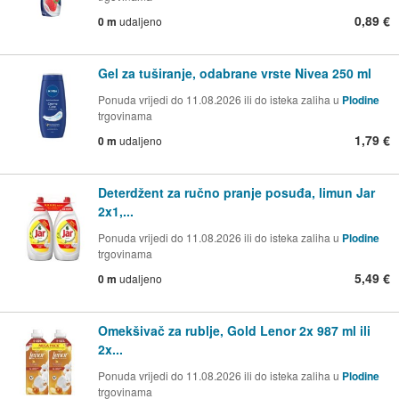
0,89 €
0 m
udaljeno
Gel za tuširanje, odabrane vrste Nivea 250 ml
Ponuda vrijedi do 11.08.2026 ili do isteka zaliha u
Plodine
trgovinama
1,79 €
0 m
udaljeno
Deterdžent za ručno pranje posuđa, limun Jar
2x1,...
Ponuda vrijedi do 11.08.2026 ili do isteka zaliha u
Plodine
trgovinama
5,49 €
0 m
udaljeno
Omekšivač za rublje, Gold Lenor 2x 987 ml ili
2x...
Ponuda vrijedi do 11.08.2026 ili do isteka zaliha u
Plodine
trgovinama