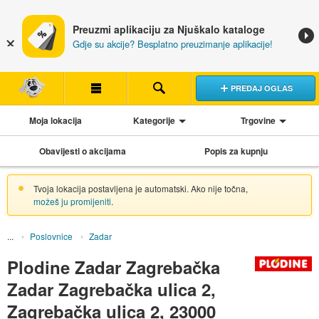
Preuzmi aplikaciju za Njuškalo kataloge
Gdje su akcije? Besplatno preuzimanje aplikacije!
PREDAJ OGLAS
Moja lokacija
Kategorije
Trgovine
Obavijesti o akcijama
Popis za kupnju
Tvoja lokacija postavljena je automatski. Ako nije točna,
možeš ju promijeniti
.
Poslovnice
Zadar
Plodine Zadar Zagrebačka
Zadar Zagrebačka ulica 2,
Zagrebačka ulica 2, 23000