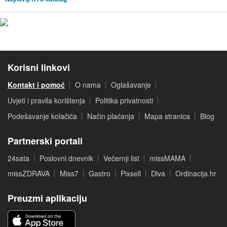
Korisni linkovi
Kontakt i pomoć
O nama
Oglašavanje
Uvjeti i pravila korištenja
Politika privatnosti
Podešavanje kolačića
Način plaćanja
Mapa stranica
Blog
Partnerski portali
24sata
Poslovni dnevnik
Večernji list
missMAMA
missZDRAVA
Miss7
Gastro
Pixsell
Diva
Ordinacija.hr
Preuzmi aplikaciju