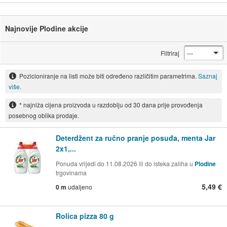
Najnovije Plodine akcije
Filtriraj
Pozicioniranje na listi može biti određeno različitim parametrima.
Saznaj
više.
* najniža cijena proizvoda u razdoblju od 30 dana prije provođenja
posebnog oblika prodaje.
Deterdžent za ručno pranje posuđa, menta Jar
2x1,...
Ponuda vrijedi do 11.08.2026 ili do isteka zaliha u
Plodine
trgovinama
5,49 €
0 m
udaljeno
Rolica pizza 80 g