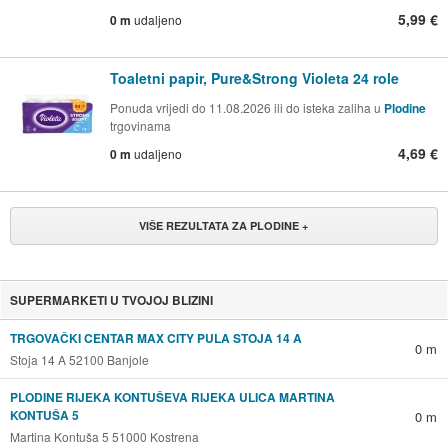
5,99 €
0 m
udaljeno
Toaletni papir, Pure&Strong Violeta 24 role
Ponuda vrijedi do 11.08.2026 ili do isteka zaliha u
Plodine
trgovinama
4,69 €
0 m
udaljeno
VIŠE REZULTATA ZA PLODINE +
SUPERMARKETI U TVOJOJ BLIZINI
TRGOVAČKI CENTAR MAX CITY PULA STOJA 14 A
0 m
Stoja 14 A 52100 Banjole
PLODINE RIJEKA KONTUŠEVA RIJEKA ULICA MARTINA
KONTUŠA 5
0 m
Martina Kontuša 5 51000 Kostrena