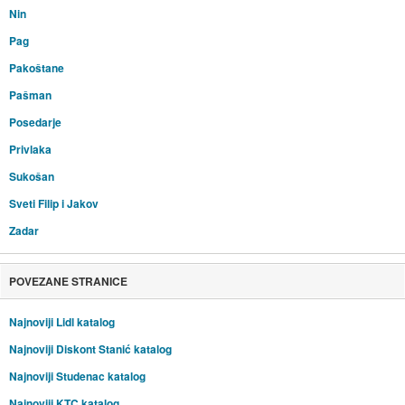
Nin
Pag
Pakoštane
Pašman
Posedarje
Privlaka
Sukošan
Sveti Filip i Jakov
Zadar
POVEZANE STRANICE
Najnoviji Lidl katalog
Najnoviji Diskont Stanić katalog
Najnoviji Studenac katalog
Najnoviji KTC katalog