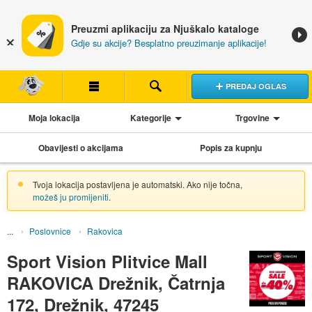
Preuzmi aplikaciju za Njuškalo kataloge
Gdje su akcije? Besplatno preuzimanje aplikacije!
PREDAJ OGLAS
Moja lokacija
Kategorije
Trgovine
Obavijesti o akcijama
Popis za kupnju
Tvoja lokacija postavljena je automatski. Ako nije točna,
možeš ju promijeniti
.
Poslovnice
Rakovica
Sport Vision Plitvice Mall
RAKOVICA Drežnik, Čatrnja
172, Drežnik, 47245