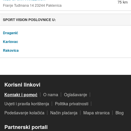
75 km
Franje Tuđmana 14 23244 Paklenica
SPORT VISION POSLOVNICE U:
Draganić
Karlovac
Rakovica
Korisni linkovi
Kontakt i pomoć
O nama
Oglašavanje
Uvjeti i pravila korištenja
Politika privatnosti
Podešavanje kolačića
Način plaćanja
Mapa stranica
Blog
Partnerski portali