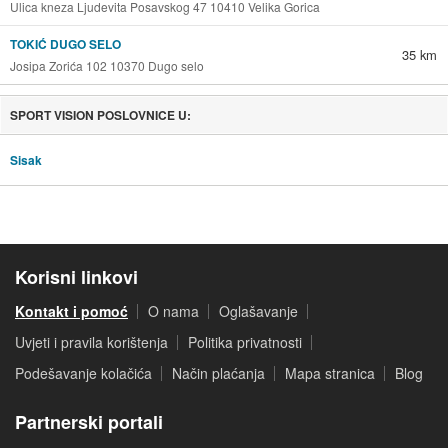
Ulica kneza Ljudevita Posavskog 47 10410 Velika Gorica
TOKIĆ DUGO SELO
35 km
Josipa Zorića 102 10370 Dugo selo
SPORT VISION POSLOVNICE U:
Sisak
Korisni linkovi
Kontakt i pomoć
O nama
Oglašavanje
Uvjeti i pravila korištenja
Politika privatnosti
Podešavanje kolačića
Način plaćanja
Mapa stranica
Blog
Partnerski portali