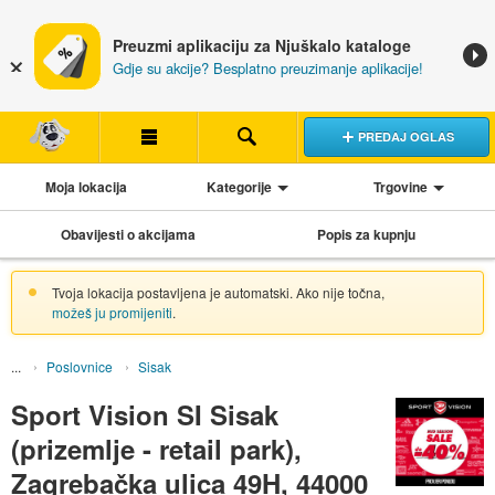
Preuzmi aplikaciju za Njuškalo kataloge
Gdje su akcije? Besplatno preuzimanje aplikacije!
PREDAJ OGLAS
Moja lokacija
Kategorije
Trgovine
Obavijesti o akcijama
Popis za kupnju
Tvoja lokacija postavljena je automatski. Ako nije točna,
možeš ju promijeniti
.
Poslovnice
Sisak
Sport Vision SI Sisak
(prizemlje - retail park),
Zagrebačka ulica 49H, 44000