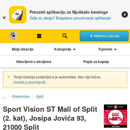
Preuzmi aplikaciju za Njuškalo kataloge
Gdje su akcije? Besplatno preuzimanje aplikacije!
PREDAJ OGLAS
Moja lokacija
Kategorije
Trgovine
Obavijesti o akcijama
Popis za kupnju
Tvoja lokacija postavljena je automatski. Ako nije točna,
možeš ju promijeniti
.
Poslovnice
Split
Sport Vision ST Mall of Split
(2. kat), Josipa Jovića 93,
21000 Split