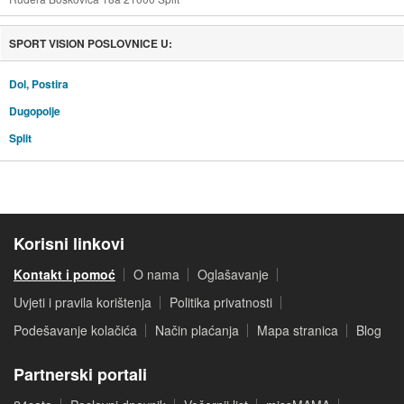
SPORT VISION POSLOVNICE U:
Dol, Postira
Dugopolje
Split
Korisni linkovi
Kontakt i pomoć
O nama
Oglašavanje
Uvjeti i pravila korištenja
Politika privatnosti
Podešavanje kolačića
Način plaćanja
Mapa stranica
Blog
Partnerski portali