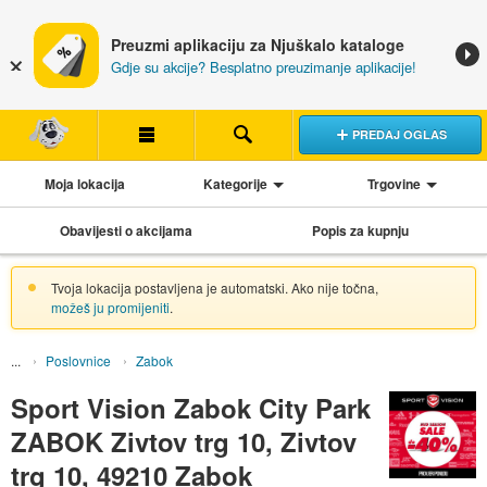
Preuzmi aplikaciju za Njuškalo kataloge
Gdje su akcije? Besplatno preuzimanje aplikacije!
PREDAJ OGLAS
Moja lokacija
Kategorije
Trgovine
Obavijesti o akcijama
Popis za kupnju
Tvoja lokacija postavljena je automatski. Ako nije točna,
možeš ju promijeniti
.
Poslovnice
Zabok
Sport Vision Zabok City Park
ZABOK Zivtov trg 10, Zivtov
trg 10, 49210 Zabok