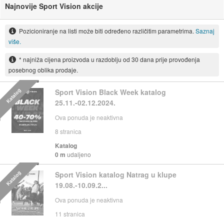
Najnovije Sport Vision akcije
Pozicioniranje na listi može biti određeno različitim parametrima.
Saznaj
više.
* najniža cijena proizvoda u razdoblju od 30 dana prije provođenja
posebnog oblika prodaje.
Katalog
Sport Vision Black Week katalog
25.11.-02.12.2024.
Ova ponuda je neaktivna
8
stranica
Katalog
0 m
udaljeno
Katalog
Sport Vision katalog Natrag u klupe
19.08.-10.09.2...
Ova ponuda je neaktivna
11
stranica