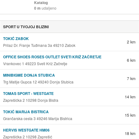
Katalog
0 m
udaljeno
SPORT U TVOJOJ BLIZINI
TOKIĆ ZABOK
2 km
Prilaz Dr. Franje Tuđmana 3a 49210 Zabok
OFFICE SHOES ROSES OUTLET SVETI KRIŽ ZAČRETJE
6 km
Vrankovec 1 49223 Sveti Križ Začretje
MINIBIGME DONJA STUBICA
7 km
Trg Matije Gupca 12 49240 Donja Stubica
TOMAS SPORT - WESTGATE
14 km
Zaprešićka 2 10298 Donja Bistra
TOKIĆ MARIJA BISTRICA
15 km
Grančarska cesta 3 49246 Marija Bistrica
HERVIS WESTGATE HM06
18 km
Zaprešićka 2 10298 Zaprešić