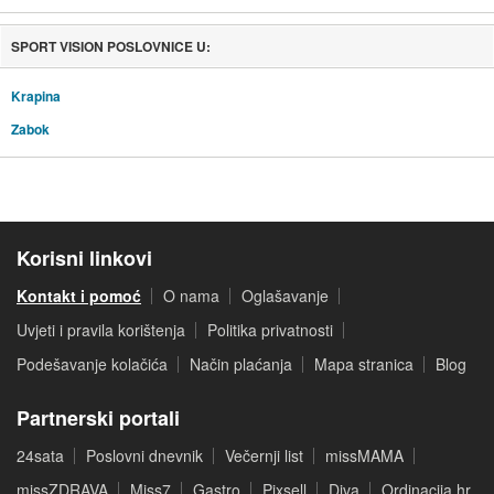
SPORT VISION POSLOVNICE U:
Krapina
Zabok
Korisni linkovi
Kontakt i pomoć
O nama
Oglašavanje
Uvjeti i pravila korištenja
Politika privatnosti
Podešavanje kolačića
Način plaćanja
Mapa stranica
Blog
Partnerski portali
24sata
Poslovni dnevnik
Večernji list
missMAMA
missZDRAVA
Miss7
Gastro
Pixsell
Diva
Ordinacija.hr