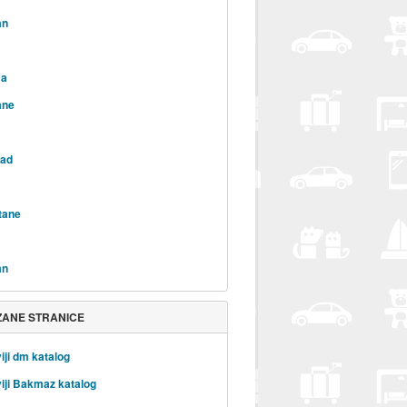
an
ca
ane
rad
tane
an
ZANE STRANICE
iji dm katalog
iji Bakmaz katalog