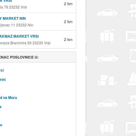
A VRSI
2 km
la 76 23232 Vrsi
Y MARKET NIN
2 km
aljevac 11 23232 Nin
AKMAZ MARKET VRSI
2 km
kneza Branimira 50 23235 Vrsi
NAC POSLOVNICE U:
ci
vac
e
d na Moru
a
vo