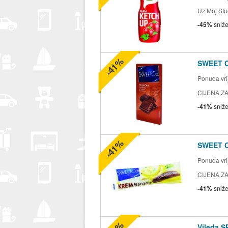
Uz Moj Stu
-45%
sniž
-41%
SWEET 
Ponuda vrij
CIJENA ZA
-41%
sniž
-41%
SWEET 
Ponuda vrij
CIJENA ZA
-41%
sniž
Vileda S