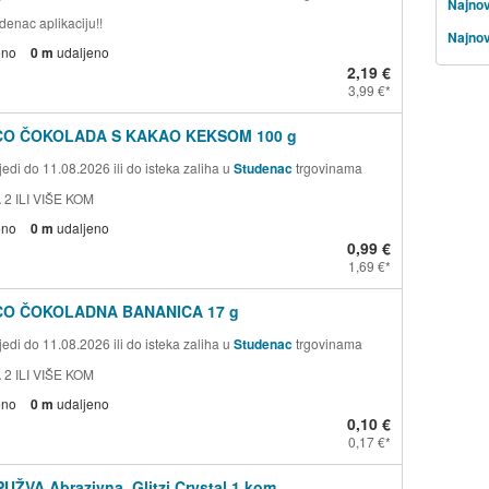
Najnov
denac aplikaciju!!
Najnov
eno
0 m
udaljeno
2,19 €
3,99 €
CO ČOKOLADA S KAKAO KEKSOM 100 g
edi do 11.08.2026 ili do isteka zaliha u
Studenac
trgovinama
 2 ILI VIŠE KOM
eno
0 m
udaljeno
0,99 €
1,69 €
CO ČOKOLADNA BANANICA 17 g
edi do 11.08.2026 ili do isteka zaliha u
Studenac
trgovinama
 2 ILI VIŠE KOM
eno
0 m
udaljeno
0,10 €
0,17 €
PUŽVA Abrazivna, Glitzi Crystal 1 kom