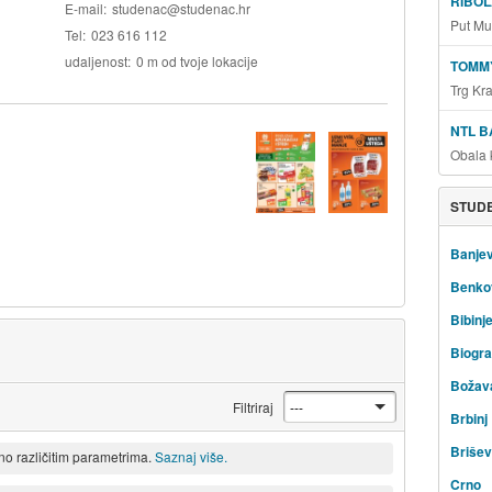
RIBOL
E-mail
studenac@studenac.hr
Put Mu
Tel
023 616 112
udaljenost
0 m od tvoje lokacije
TOMM
Trg Kr
NTL B
Obala 
STUDE
Banjev
Benko
Bibinj
Biogra
Božav
Filtriraj
Brbinj
Briše
eno različitim parametrima.
Saznaj više.
Crno