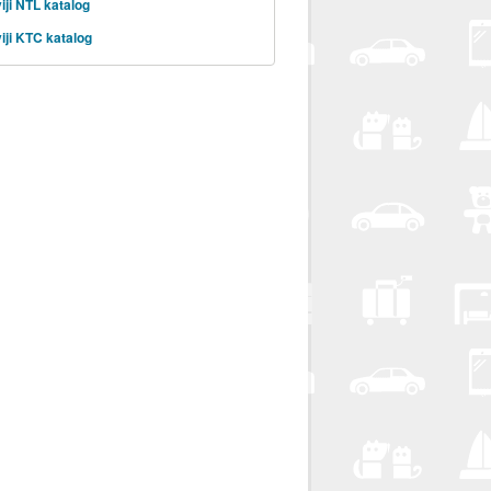
iji NTL katalog
iji KTC katalog