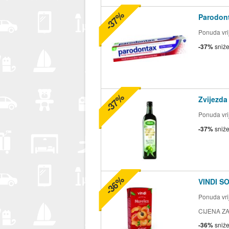
-37%
Parodont
Ponuda vrij
-37%
sniž
-37%
Zvijezda
Ponuda vrij
-37%
sniž
-36%
VINDI S
Ponuda vrij
CIJENA ZA 2
-36%
sniž