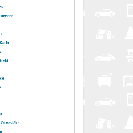
ak
 Raštane
ac
 Karin
c
Grčki
ice
a
o
ca
 Ostrovičke
ac