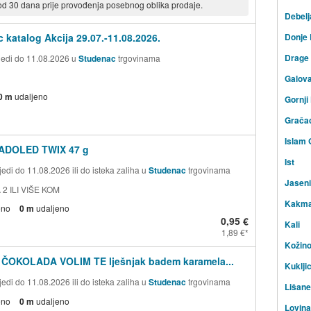
 od 30 dana prije provođenja posebnog oblika prodaje.
Debelj
 katalog Akcija 29.07.-11.08.2026.
Donje
Drage
ijedi do 11.08.2026 u
Studenac
trgovinama
Galov
0 m
udaljeno
Gornji
Grača
Islam 
ADOLED TWIX 47 g
Ist
edi do 11.08.2026 ili do isteka zaliha u
Studenac
trgovinama
Jasen
 2 ILI VIŠE KOM
Kakm
eno
0 m
udaljeno
0,95 €
Kali
1,89 €
Kožin
 ČOKOLADA VOLIM TE lješnjak badem karamela...
Kuklji
edi do 11.08.2026 ili do isteka zaliha u
Studenac
trgovinama
Lišane
eno
0 m
udaljeno
Lovin