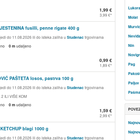
Lukor
1,99 €
3,99 €
Molat
Murvi
JESTENINA fusilli, penne rigate 400 g
Neviđ
edi do 11.08.2026 ili do isteka zaliha u
Studenac
trgovinama
Nin
eno
0 m
udaljeno
Novig
0,99 €
Pag
1,89 €
Pakoš
VIĆ PAŠTETA losos, pastrva 100 g
Paljuv
edi do 11.08.2026 ili do isteka zaliha u
Studenac
trgovinama
Pašm
 2 ILI VIŠE KOM
eno
0 m
udaljeno
POVE
1,59 €
2,99 €
Najnov
 KETCHUP blagi 1000 g
Najnov
edi do 11.08.2026 ili do isteka zaliha u
Studenac
trgovinama