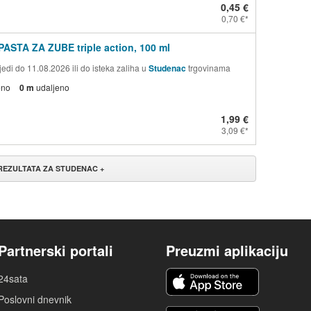
0,45 €
0,70 €
PASTA ZA ZUBE triple action, 100 ml
edi do 11.08.2026 ili do isteka zaliha u
Studenac
trgovinama
eno
0 m
udaljeno
1,99 €
3,09 €
 REZULTATA ZA STUDENAC +
Partnerski portali
Preuzmi aplikaciju
24sata
Poslovni dnevnik