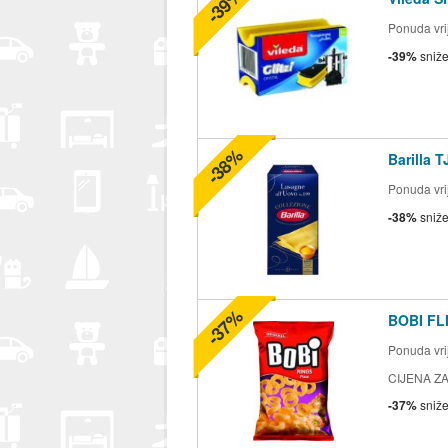
-39%
Ponuda vrij
-39%
sniž
-38%
Barilla 
Ponuda vrij
-38%
sniž
-37%
BOBI FLI
Ponuda vrij
CIJENA ZA
-37%
sniž