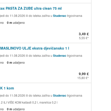
ax PASTA ZA ZUBE ultra clean 75 ml
edi do 11.08.2026 ili do isteka zaliha u
Studenac
trgovinama
eno
0 m
udaljeno
3,49 €
5,55 €
 MASLINOVO ULJE ekstra djevičansko 1 l
edi do 11.08.2026 ili do isteka zaliha u
Studenac
trgovinama
eno
0 m
udaljeno
9,99 €
15,80 €
OK 1 kom
edi do 11.08.2026 ili do isteka zaliha u
Studenac
trgovinama
 ILI VIŠE KOM kašasti 0,2 l, marelica 0,2 l
eno
0 m
udaljeno