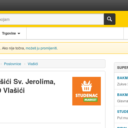
Trgovine
. Ako nije točna,
možeš ju promijeniti
.
Poslovnice
Vlašići
SUPER
BAKM
ići Sv. Jerolima,
Zukve 
 Vlašići
BAKM
Glavna
STUD
Put mu