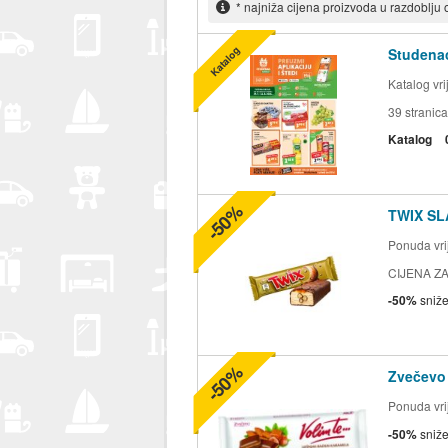
* najniža cijena proizvoda u razdoblju
Katalog
Studenac
Katalog vr
39
stranica
Katalog
-50%
TWIX SL
Ponuda vrij
CIJENA ZA
-50%
sniž
-50%
Zvečevo
Ponuda vrij
-50%
sniž