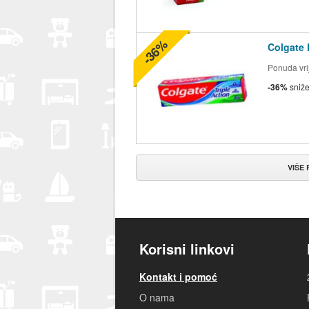
-36%
Colgate 
Ponuda vrij
-36%
sniž
VIŠE
Korisni linkovi
Kontakt i pomoć
O nama