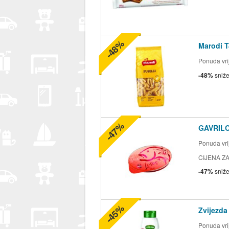
-48%
Marodi T
Ponuda vrij
-48%
sniž
-47%
GAVRILO
Ponuda vrij
CIJENA ZA
-47%
sniž
-45%
Zvijezda
Ponuda vrij