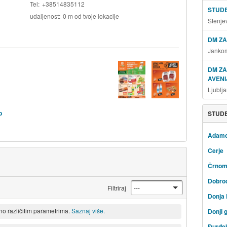
Tel
+38514835112
STUD
udaljenost
0 m od tvoje lokacije
Stenje
DM ZA
Jankom
DM Z
AVENI
Ljublj
b
STUDE
Adam
Cerje
Črnom
Dobro
Filtriraj
Donja
eno različitim parametrima.
Saznaj više.
Donji 
Đurđe