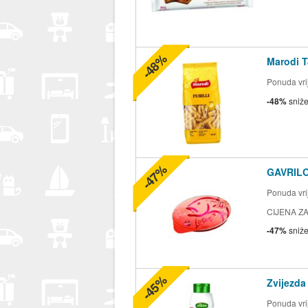
-48%
Marodi T
Ponuda vrij
-48%
sniž
-47%
GAVRILO
Ponuda vrij
CIJENA ZA
-47%
sniž
-45%
Zvijezda
Ponuda vrij