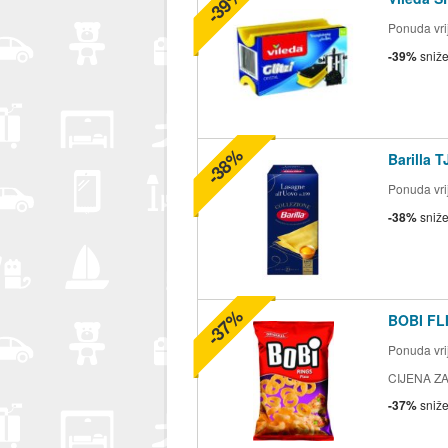
-39%
Ponuda vrij
-39%
sniž
-38%
Barilla 
Ponuda vrij
-38%
sniž
-37%
BOBI FLI
Ponuda vrij
CIJENA ZA
-37%
sniž