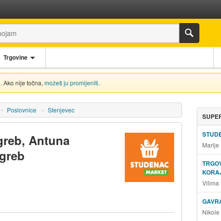
Trgovine
. Ako nije točna,
možeš ju promijeniti
.
Poslovnice
Stenjevec
SUPER
STUD
greb, Antuna
Marije
agreb
TRGOV
KORA
Vilima
GAVRA
Nikole