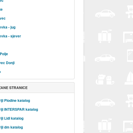
ec
te
vec
evka - jug
evka - sjever
Polje
ec Donji
b
ZANE STRANICE
iji Plodine katalog
iji INTERSPAR katalog
ji Lidl katalog
iji dm katalog