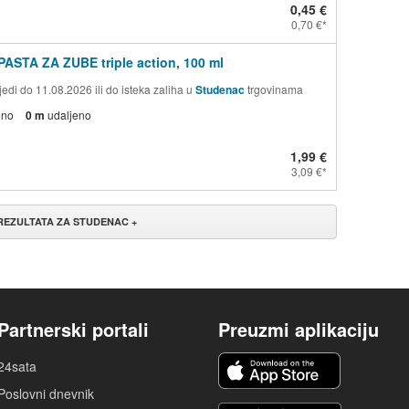
0,45 €
0,70 €
PASTA ZA ZUBE triple action, 100 ml
edi do 11.08.2026 ili do isteka zaliha u
Studenac
trgovinama
eno
0 m
udaljeno
1,99 €
3,09 €
 REZULTATA ZA STUDENAC +
Partnerski portali
Preuzmi aplikaciju
24sata
Poslovni dnevnik