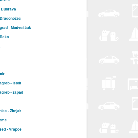
a Dubrava
 Dragonožec
 grad - Medveščak
 Reka
a
mir
agreb - istok
agreb - zapad
ica - Žitnjak
jeme
sed - Vrapče