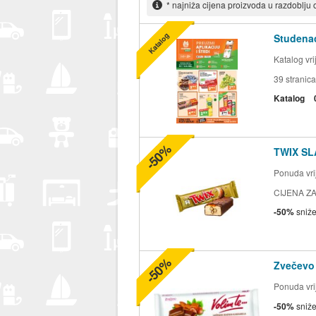
* najniža cijena proizvoda u razdoblju
Katalog
Studenac
Katalog vr
39
stranica
Katalog
-50%
TWIX SL
Ponuda vrij
CIJENA ZA
-50%
sniž
-50%
Zvečevo
Ponuda vrij
-50%
sniž