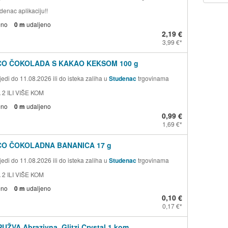
denac aplikaciju!!
eno
0 m
udaljeno
2,19 €
3,99 €
CO ČOKOLADA S KAKAO KEKSOM 100 g
edi do 11.08.2026 ili do isteka zaliha u
Studenac
trgovinama
 2 ILI VIŠE KOM
eno
0 m
udaljeno
0,99 €
1,69 €
CO ČOKOLADNA BANANICA 17 g
edi do 11.08.2026 ili do isteka zaliha u
Studenac
trgovinama
 2 ILI VIŠE KOM
eno
0 m
udaljeno
0,10 €
0,17 €
PUŽVA Abrazivna, Glitzi Crystal 1 kom