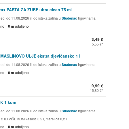
ax PASTA ZA ZUBE ultra clean 75 ml
edi do 11.08.2026 ili do isteka zaliha u
Studenac
trgovinama
eno
0 m
udaljeno
3,49 €
5,55 €
 MASLINOVO ULJE ekstra djevičansko 1 l
edi do 11.08.2026 ili do isteka zaliha u
Studenac
trgovinama
eno
0 m
udaljeno
9,99 €
15,80 €
OK 1 kom
edi do 11.08.2026 ili do isteka zaliha u
Studenac
trgovinama
 ILI VIŠE KOM kašasti 0,2 l, marelica 0,2 l
eno
0 m
udaljeno