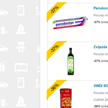
-37%
Parodont
Ponuda vrij
-37%
sniž
-37%
Zvijezda
Ponuda vrij
-37%
sniž
-36%
VINDI S
Ponuda vrij
CIJENA ZA 2
-36%
sniž