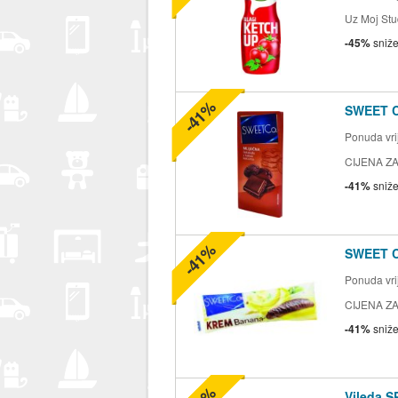
Uz Moj Stu
-45%
sniž
-41%
SWEET 
Ponuda vrij
CIJENA ZA
-41%
sniž
-41%
SWEET 
Ponuda vrij
CIJENA ZA
-41%
sniž
Vileda S