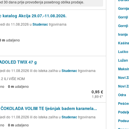
 od 30 dana prije provođenja posebnog oblika prodaje.
Gornj
 katalog Akcija 29.07.-11.08.2026.
Gornji
ijedi do 11.08.2026 u
Studenac
trgovinama
Gornji
Ivanja
0 m
udaljeno
Kašin
Lučko
Lužan
ADOLED TWIX 47 g
Maksi
edi do 11.08.2026 ili do isteka zaliha u
Studenac
trgovinama
Novi Z
 2 ILI VIŠE KOM
Novi Z
eno
0 m
udaljeno
0,95 €
Odra
1,89 €
Peščen
 ČOKOLADA VOLIM TE lješnjak badem karamela...
Podsl
edi do 11.08.2026 ili do isteka zaliha u
Studenac
trgovinama
Podsu
eno
0 m
udaljeno