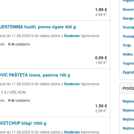
Popov
1,99 €
Sesve
3,99 €
Stenje
JESTENINA fusilli, penne rigate 400 g
Trešnj
edi do 11.08.2026 ili do isteka zaliha u
Studenac
trgovinama
Trešnj
eno
0 m
udaljeno
Trnje
Veliko 
0,99 €
1,89 €
Vugrov
Zagre
VIĆ PAŠTETA losos, pastrva 100 g
edi do 11.08.2026 ili do isteka zaliha u
Studenac
trgovinama
POVE
 2 ILI VIŠE KOM
eno
0 m
udaljeno
Najnov
1,59 €
Najnov
2,99 €
Najnovi
 KETCHUP blagi 1000 g
Najnov
edi do 11.08.2026 ili do isteka zaliha u
Studenac
trgovinama