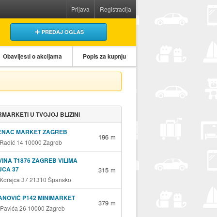
Prijava
Registracija
PREDAJ OGLAS
Obavijesti o akcijama
Popis za kupnju
MARKETI U TVOJOJ BLIZINI
ENAC MARKET ZAGREB
196 m
 Radić 14 10000 Zagreb
INA T1876 ZAGREB VILIMA
JCA 37
315 m
 Korajca 37 21310 Špansko
NOVIĆ P142 MINIMARKET
379 m
 Pavića 26 10000 Zagreb