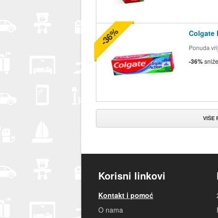
-36%
Colgate 
Ponuda vrij
-36%
sniž
VIŠE
Korisni linkovi
Kontakt i pomoć
O nama