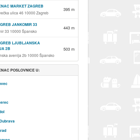
ENAC MARKET ZAGREB
395 m
večka ulica 46 10000 Zagreb
GREB JANKOMIR 33
443 m
ir 33 10000 Špansko
AGREB LJUBLJANSKA
JA 2B
503 m
anska avenija 2b 10000 Špansko
NAC POSLOVNICE U:
ovec
erec
dol
 Dubrava
grad
kovec