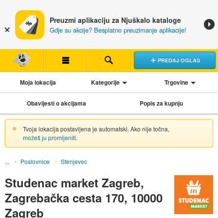
Preuzmi aplikaciju za Njuškalo kataloge
Gdje su akcije? Besplatno preuzimanje aplikacije!
PREDAJ OGLAS
Moja lokacija
Kategorije
Trgovine
Obavijesti o akcijama
Popis za kupnju
Tvoja lokacija postavljena je automatski. Ako nije točna,
možeš ju promijeniti
.
Poslovnice
Stenjevec
Studenac market Zagreb,
Zagrebačka cesta 170, 10000
Zagreb