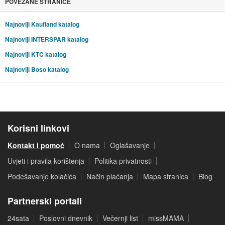
POVEZANE STRANICE
Najnoviji Kaufland katalog
Najnoviji INTERSPAR katalog
Najnoviji KTC katalog
Najnoviji Boso katalog
Korisni linkovi
Kontakt i pomoć
O nama
Oglašavanje
Uvjeti i pravila korištenja
Politika privatnosti
Podešavanje kolačića
Način plaćanja
Mapa stranica
Blog
Partnerski portali
24sata
Poslovni dnevnik
Večernji list
missMAMA