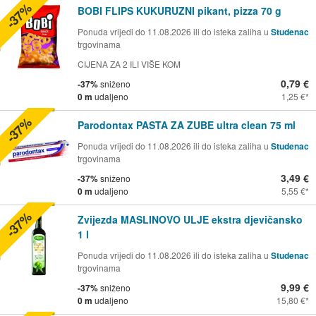
-37%
BOBI FLIPS KUKURUZNI pikant, pizza 70 g
Ponuda vrijedi do 11.08.2026 ili do isteka zaliha u
Studenac
trgovinama
CIJENA ZA 2 ILI VIŠE KOM
0,79 €
-37%
sniženo
0 m
udaljeno
1,25 €
-37%
Parodontax PASTA ZA ZUBE ultra clean 75 ml
Ponuda vrijedi do 11.08.2026 ili do isteka zaliha u
Studenac
trgovinama
3,49 €
-37%
sniženo
0 m
udaljeno
5,55 €
-37%
Zvijezda MASLINOVO ULJE ekstra djevičansko
1 l
Ponuda vrijedi do 11.08.2026 ili do isteka zaliha u
Studenac
trgovinama
9,99 €
-37%
sniženo
0 m
udaljeno
15,80 €