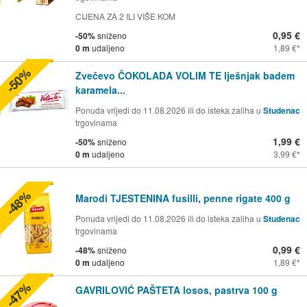
CIJENA ZA 2 ILI VIŠE KOM
0,95 €
-50%
sniženo
0 m
udaljeno
1,89 €
-50%
Zvečevo ČOKOLADA VOLIM TE lješnjak badem
karamela...
Ponuda vrijedi do 11.08.2026 ili do isteka zaliha u
Studenac
trgovinama
1,99 €
-50%
sniženo
0 m
udaljeno
3,99 €
-48%
Marodi TJESTENINA fusilli, penne rigate 400 g
Ponuda vrijedi do 11.08.2026 ili do isteka zaliha u
Studenac
trgovinama
0,99 €
-48%
sniženo
0 m
udaljeno
1,89 €
-47%
GAVRILOVIĆ PAŠTETA losos, pastrva 100 g