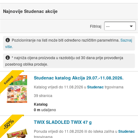
Najnovije Studenac akcije
Filtriraj
Pozicioniranje na listi može biti određeno različitim parametrima.
Saznaj
više.
* najniža cijena proizvoda u razdoblju od 30 dana prije provođenja
posebnog oblika prodaje.
Katalog
Studenac katalog Akcija 29.07.-11.08.2026.
Katalog vrijedi do 11.08.2026 u
Studenac
trgovinama
39
stranica
Katalog
0 m
udaljeno
-50%
TWIX SLADOLED TWIX 47 g
Ponuda vrijedi do 11.08.2026 ili do isteka zaliha u
Studenac
trgovinama