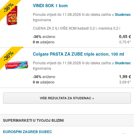
-36%
VINDI SOK 1 kom
Ponuda vrijedi do 11.08.2026 ili do isteka zaliha u
Studenac
trgovinama
CIJENA ZA 2 ILI VIŠE KOM kašasti 0,2 l, marelica 0,2 l
0,45 €
-36%
sniženo
0 m
udaljeno
0,70 €
-36%
Colgate PASTA ZA ZUBE triple action, 100 ml
Ponuda vrijedi do 11.08.2026 ili do isteka zaliha u
Studenac
trgovinama
1,99 €
-36%
sniženo
0 m
udaljeno
3,09 €
VIŠE REZULTATA ZA STUDENAC +
SUPERMARKETI U TVOJOJ BLIZINI
EUROSPIN ZAGREB DUBEC