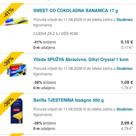
-41%
SWEET CO ČOKOLADNA BANANICA 17 g
Ponuda vrijedi do 11.08.2026 ili do isteka zaliha u
Studenac
trgovinama
CIJENA ZA 2 ILI VIŠE KOM
0,10 €
-41%
sniženo
0 m
udaljeno
0,17 €
-39%
Vileda SPUŽVA Abrazivna, Glitzi Crystal 1 kom
Ponuda vrijedi do 11.08.2026 ili do isteka zaliha u
Studenac
trgovinama
1,09 €
-39%
sniženo
0 m
udaljeno
1,79 €
-38%
Barilla TJESTENINA lasagne 500 g
Ponuda vrijedi do 11.08.2026 ili do isteka zaliha u
Studenac
trgovinama
2,99 €
-38%
sniženo
0 m
udaljeno
4,79 €