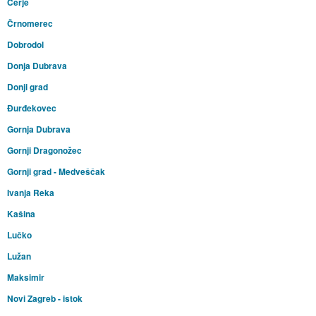
Cerje
Črnomerec
Dobrodol
Donja Dubrava
Donji grad
Đurđekovec
Gornja Dubrava
Gornji Dragonožec
Gornji grad - Medveščak
Ivanja Reka
Kašina
Lučko
Lužan
Maksimir
Novi Zagreb - istok