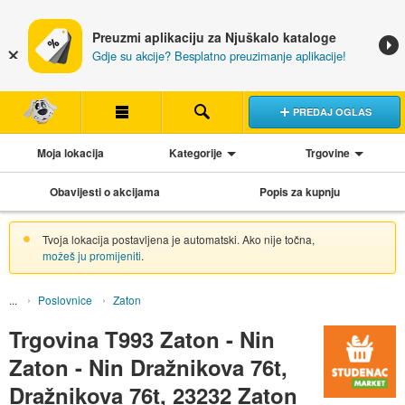
Preuzmi aplikaciju za Njuškalo kataloge
Gdje su akcije? Besplatno preuzimanje aplikacije!
PREDAJ OGLAS
Moja lokacija
Kategorije
Trgovine
Obavijesti o akcijama
Popis za kupnju
Tvoja lokacija postavljena je automatski. Ako nije točna,
možeš ju promijeniti
.
Poslovnice
Zaton
Trgovina T993 Zaton - Nin
Zaton - Nin Dražnikova 76t,
Dražnikova 76t, 23232 Zaton