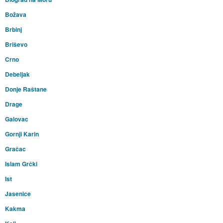
Božava
Brbinj
Briševo
Crno
Debeljak
Donje Raštane
Drage
Galovac
Gornji Karin
Gračac
Islam Grčki
Ist
Jasenice
Kakma