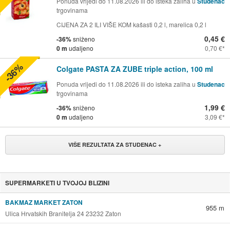
Ponuda vrijedi do 11.08.2026 ili do isteka zaliha u
Studenac
trgovinama
CIJENA ZA 2 ILI VIŠE KOM kašasti 0,2 l, marelica 0,2 l
0,45 €
-36%
sniženo
0 m
udaljeno
0,70 €
-36%
Colgate PASTA ZA ZUBE triple action, 100 ml
Ponuda vrijedi do 11.08.2026 ili do isteka zaliha u
Studenac
trgovinama
1,99 €
-36%
sniženo
0 m
udaljeno
3,09 €
VIŠE REZULTATA ZA STUDENAC +
SUPERMARKETI U TVOJOJ BLIZINI
BAKMAZ MARKET ZATON
955 m
Ulica Hrvatskih Branitelja 24 23232 Zaton