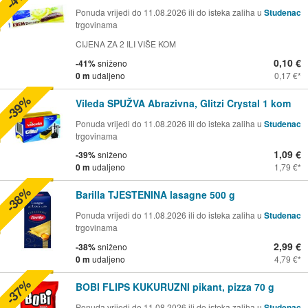
Ponuda vrijedi do 11.08.2026 ili do isteka zaliha u
Studenac
trgovinama
CIJENA ZA 2 ILI VIŠE KOM
0,10 €
-41%
sniženo
0 m
udaljeno
0,17 €
-39%
Vileda SPUŽVA Abrazivna, Glitzi Crystal 1 kom
Ponuda vrijedi do 11.08.2026 ili do isteka zaliha u
Studenac
trgovinama
1,09 €
-39%
sniženo
0 m
udaljeno
1,79 €
-38%
Barilla TJESTENINA lasagne 500 g
Ponuda vrijedi do 11.08.2026 ili do isteka zaliha u
Studenac
trgovinama
2,99 €
-38%
sniženo
0 m
udaljeno
4,79 €
-37%
BOBI FLIPS KUKURUZNI pikant, pizza 70 g
Ponuda vrijedi do 11.08.2026 ili do isteka zaliha u
Studenac