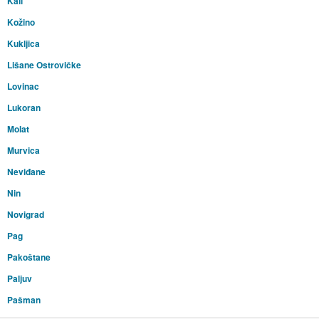
Kali
Kožino
Kukljica
Lišane Ostrovičke
Lovinac
Lukoran
Molat
Murvica
Neviđane
Nin
Novigrad
Pag
Pakoštane
Paljuv
Pašman