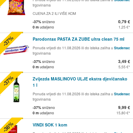
trgovinama
CIJENA ZA 2 ILI VIŠE KOM
0,79 €
-37%
sniženo
0 m
udaljeno
1,25 €
-37%
Parodontax PASTA ZA ZUBE ultra clean 75 ml
Ponuda vrijedi do 11.08.2026 ili do isteka zaliha u
Studenac
trgovinama
3,49 €
-37%
sniženo
0 m
udaljeno
5,55 €
-37%
Zvijezda MASLINOVO ULJE ekstra djevičansko
1 l
Ponuda vrijedi do 11.08.2026 ili do isteka zaliha u
Studenac
trgovinama
9,99 €
-37%
sniženo
0 m
udaljeno
15,80 €
-36%
VINDI SOK 1 kom