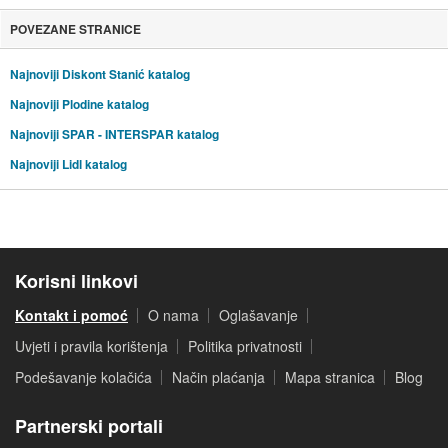
POVEZANE STRANICE
Najnoviji Diskont Stanić katalog
Najnoviji Plodine katalog
Najnoviji SPAR - INTERSPAR katalog
Najnoviji Lidl katalog
Korisni linkovi
Kontakt i pomoć
O nama
Oglašavanje
Uvjeti i pravila korištenja
Politika privatnosti
Podešavanje kolačića
Način plaćanja
Mapa stranica
Blog
Partnerski portali