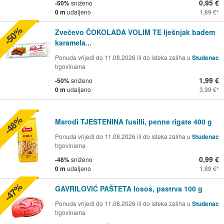
0,95 €
-50%
sniženo
0 m
udaljeno
1,89 €
-50%
Zvečevo ČOKOLADA VOLIM TE lješnjak badem
karamela...
Ponuda vrijedi do 11.08.2026 ili do isteka zaliha u
Studenac
trgovinama
1,99 €
-50%
sniženo
0 m
udaljeno
3,99 €
-48%
Marodi TJESTENINA fusilli, penne rigate 400 g
Ponuda vrijedi do 11.08.2026 ili do isteka zaliha u
Studenac
trgovinama
0,99 €
-48%
sniženo
0 m
udaljeno
1,89 €
-47%
GAVRILOVIĆ PAŠTETA losos, pastrva 100 g
Ponuda vrijedi do 11.08.2026 ili do isteka zaliha u
Studenac
trgovinama