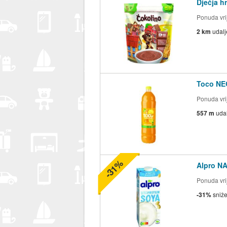
Dječja h
Ponuda vrij
2 km
udal
Toco NEG
Ponuda vrij
557 m
uda
-31%
Alpro NA
Ponuda vrij
-31%
sniž