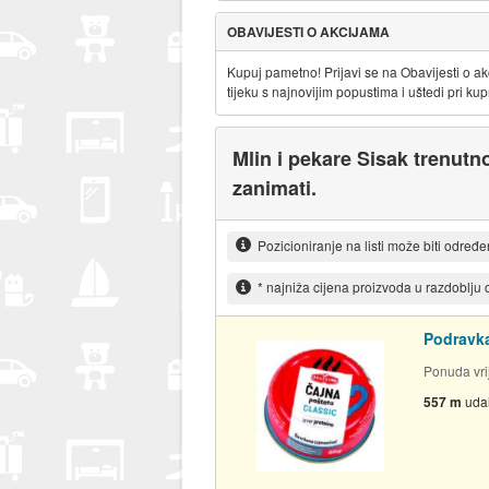
OBAVIJESTI O AKCIJAMA
Kupuj pametno! Prijavi se na Obavijesti o ak
tijeku s najnovijim popustima i uštedi pri kupn
Mlin i pekare Sisak trenutno
zanimati.
Pozicioniranje na listi može biti određ
* najniža cijena proizvoda u razdoblju
Podravka
Ponuda vrij
557 m
uda