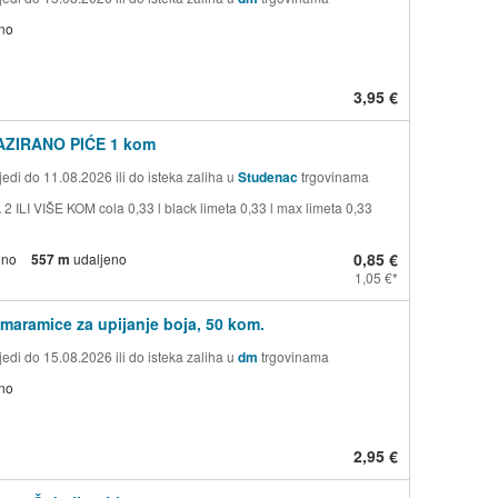
no
3,95 €
AZIRANO PIĆE 1 kom
edi do 11.08.2026 ili do isteka zaliha u
Studenac
trgovinama
2 ILI VIŠE KOM cola 0,33 l black limeta 0,33 l max limeta 0,33
0,85 €
eno
557 m
udaljeno
1,05 €
maramice za upijanje boja, 50 kom.
edi do 15.08.2026 ili do isteka zaliha u
dm
trgovinama
no
2,95 €