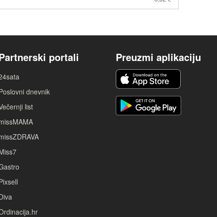
Partnerski portali
Preuzmi aplikaciju
24sata
Poslovni dnevnik
Večernji list
missMAMA
missZDRAVA
Miss7
Gastro
Pixsell
Diva
Ordinacija.hr