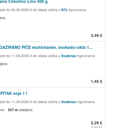
rana Čokolino Lino 500 g
edi do 09.08.2026 ili do isteka zaliha u
NTL
trgovinama
jeno
3,49 €
AZIRANO PIĆE multivitamin, avokado-cikla 1...
edi do 11.08.2026 ili do isteka zaliha u
Studenac
trgovinama
ljeno
1,45 €
PITAK soja 1 l
edi do 11.08.2026 ili do isteka zaliha u
Studenac
trgovinama
eno
557 m
udaljeno
2,29 €
3,32 €