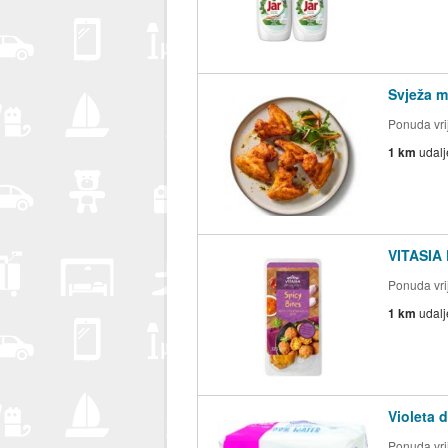
Svježa ma
Ponuda vrij
1 km
udal
VITASIA 
Ponuda vrij
1 km
udal
Violeta 
Ponuda vrij