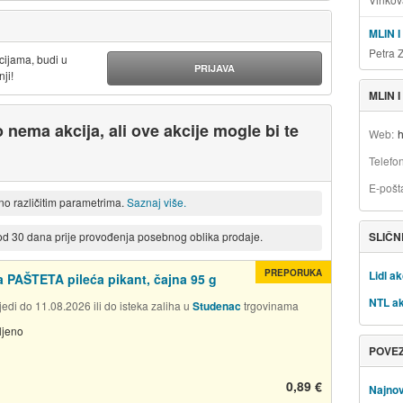
MLIN 
Petra 
cijama, budi u
PRIJAVA
ji!
MLIN 
 nema akcija, ali ove akcije mogle bi te
Web
h
Telefo
E-pošt
eno različitim parametrima.
Saznaj više.
SLIČN
 od 30 dana prije provođenja posebnog oblika prodaje.
PREPORUKA
Lidl ak
 PAŠTETA pileća pikant, čajna 95 g
NTL ak
edi do 11.08.2026 ili do isteka zaliha u
Studenac
trgovinama
ljeno
POVE
0,89 €
Najnov