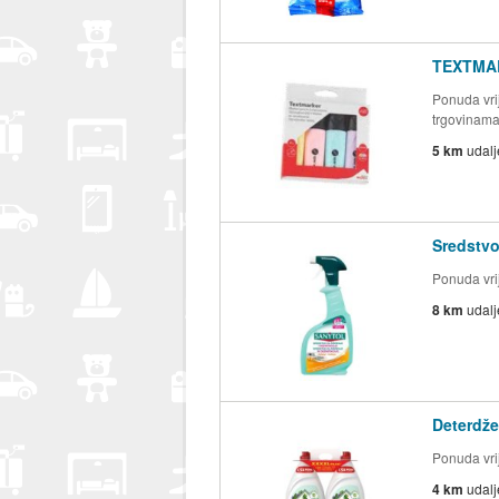
TEXTMAR
Ponuda vrij
trgovinam
5 km
udal
Sredstvo
Ponuda vrij
8 km
udal
Deterdže
Ponuda vrij
4 km
udal