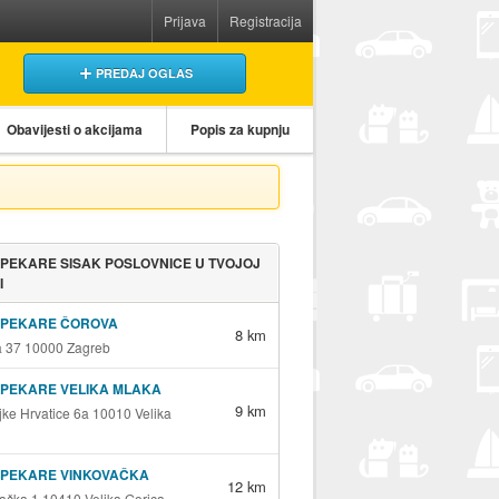
Prijava
Registracija
PREDAJ OGLAS
Obavijesti o akcijama
Popis za kupnju
I PEKARE SISAK POSLOVNICE U TVOJOJ
I
I PEKARE ČOROVA
8 km
 37 10000 Zagreb
I PEKARE VELIKA MLAKA
9 km
jke Hrvatice 6a 10010 Velika
I PEKARE VINKOVAČKA
12 km
ačka 1 10410 Velika Gorica