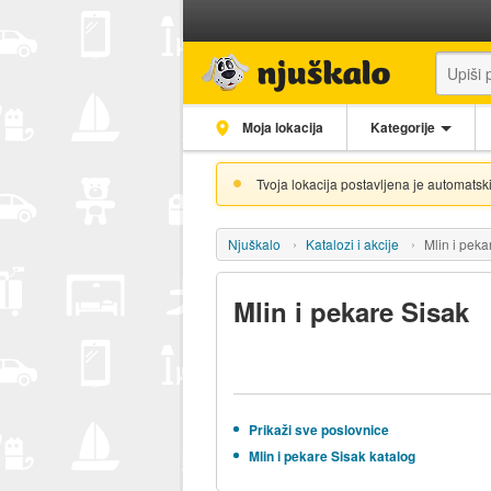
Moja lokacija
Kategorije
Tvoja lokacija postavljena je automatski
Njuškalo
Katalozi i akcije
Mlin i peka
Mlin i pekare Sisak
Prikaži sve poslovnice
Mlin i pekare Sisak katalog