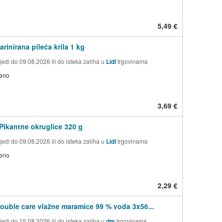
5,49 €
rinirana pileća krila 1 kg
edi do 09.08.2026 ili do isteka zaliha u
Lidl
trgovinama
jeno
3,69 €
Pikantne okruglice 320 g
edi do 09.08.2026 ili do isteka zaliha u
Lidl
trgovinama
jeno
2,29 €
double care vlažne maramice 99 % voda 3x56...
edi do 15.08.2026 ili do isteka zaliha u
dm
trgovinama