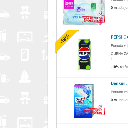
0 m
udalje
-19%
PEPSI G
Ponuda vrij
CIJENA ZA 
l
-19%
sniž
Denkmit 
Ponuda vrij
0 m
udalje