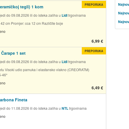
Najnovi
PREPORUKA
keramičkoj tegli) 1 kom
Najnov
edi do 09.08.2026 ili do isteka zaliha u
Lidl
trgovinama
Najnov
a 42 cm Promjer: cca 12 cm Različite boje
jeno
6,99 €
PREPORUKA
Čarape 1 set
edi do 09.08.2026 ili do isteka zaliha u
Lidl
trgovinama
setu Visoki udio pamuka i elastansko vlakno (CREORATM)
5-46*
jeno
6,49 €
arbona Fineta
edi do 11.08.2026 ili do isteka zaliha u
NTL
trgovinama
jeno