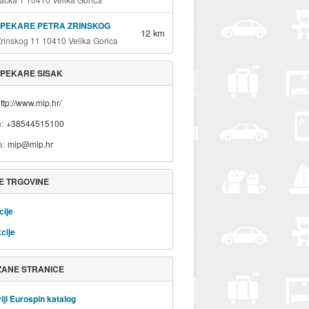
I PEKARE PETRA ZRINSKOG
12 km
Zrinskog 11 10410 Velika Gorica
I PEKARE SISAK
ttp://www.mip.hr/
n
+38544515100
a
mip@mip.hr
E TRGOVINE
cije
cije
ZANE STRANICE
iji Eurospin katalog