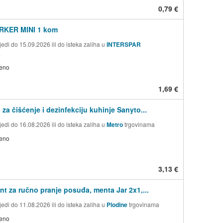
0,79 €
KER MINI 1 kom
edi do 15.09.2026 ili do isteka zaliha u
INTERSPAR
a
jeno
1,69 €
 za čišćenje i dezinfekciju kuhinje Sanyto...
edi do 16.08.2026 ili do isteka zaliha u
Metro
trgovinama
jeno
3,13 €
nt za ručno pranje posuđa, menta Jar 2x1,...
edi do 11.08.2026 ili do isteka zaliha u
Plodine
trgovinama
jeno