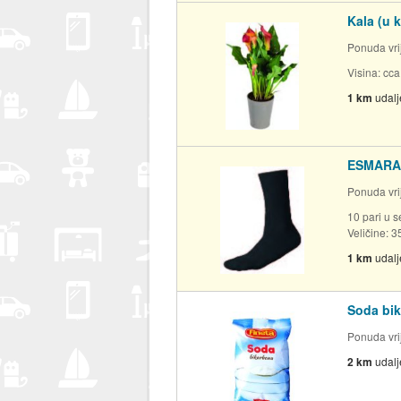
Kala (u 
Ponuda vrij
Visina: cc
1 km
udal
ESMARA 
Ponuda vrij
10 pari u 
Veličine: 3
1 km
udal
Soda bik
Ponuda vrij
2 km
udal