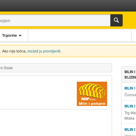
Trgovine
. Ako nije točna,
možeš ju promijeniti
.
re Sisak
MLIN 
BLIZIN
MLIN 
Čorova
MLIN 
Trg Ma
Mlaka
MLIN 
Vinkov