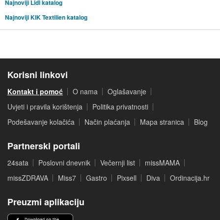
Najnoviji Lidl katalog
Najnoviji KIK Textilien katalog
Korisni linkovi
Kontakt i pomoć
O nama
Oglašavanje
Uvjeti i pravila korištenja
Politika privatnosti
Podešavanje kolačića
Način plaćanja
Mapa stranica
Blog
Partnerski portali
24sata
Poslovni dnevnik
Večernji list
missMAMA
missZDRAVA
Miss7
Gastro
Pixsell
Diva
Ordinacija.hr
Preuzmi aplikaciju