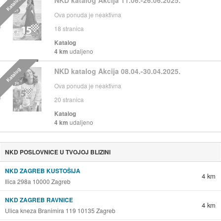
Katalog
NKD katalog Akcija 11.06.-26.06.2025.
Ova ponuda je neaktivna
18
stranica
Katalog
4 km
udaljeno
Katalog
NKD katalog Akcija 08.04.-30.04.2025.
Ova ponuda je neaktivna
20
stranica
Katalog
4 km
udaljeno
NKD POSLOVNICE U TVOJOJ BLIZINI
NKD ZAGREB KUSTOŠIJA
4 km
Ilica 298a 10000 Zagreb
NKD ZAGREB RAVNICE
4 km
Ulica kneza Branimira 119 10135 Zagreb