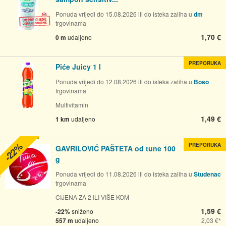
Ponuda vrijedi do 15.08.2026 ili do isteka zaliha u
dm
trgovinama
1,70 €
0 m
udaljeno
PREPORUKA
Piće Juicy 1 l
Ponuda vrijedi do 12.08.2026 ili do isteka zaliha u
Boso
trgovinama
Multivitamin
1,49 €
1 km
udaljeno
-22%
PREPORUKA
GAVRILOVIĆ PAŠTETA od tune 100
g
Ponuda vrijedi do 11.08.2026 ili do isteka zaliha u
Studenac
trgovinama
CIJENA ZA 2 ILI VIŠE KOM
1,59 €
-22%
sniženo
557 m
udaljeno
2,03 €