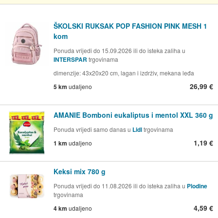
ŠKOLSKI RUKSAK POP FASHION PINK MESH 1
kom
Ponuda vrijedi do 15.09.2026 ili do isteka zaliha u
INTERSPAR
trgovinama
dimenzije: 43x20x20 cm, lagan i izdrživ, mekana leđa
26,99 €
5 km
udaljeno
AMANIE Bomboni eukaliptus i mentol XXL 360 g
Ponuda vrijedi samo danas u
Lidl
trgovinama
1,19 €
1 km
udaljeno
Keksi mix 780 g
Ponuda vrijedi do 11.08.2026 ili do isteka zaliha u
Plodine
trgovinama
4,59 €
4 km
udaljeno