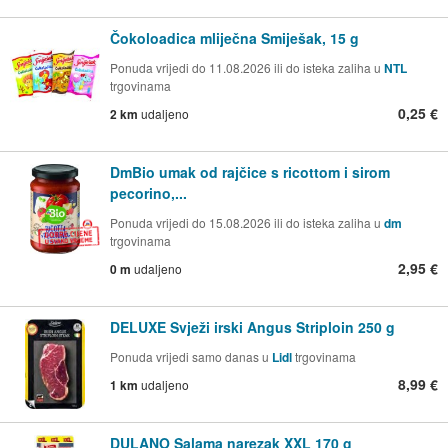
Čokoloadica mliječna Smiješak, 15 g
Ponuda vrijedi do 11.08.2026 ili do isteka zaliha u
NTL
trgovinama
0,25 €
2 km
udaljeno
DmBio umak od rajčice s ricottom i sirom
pecorino,...
Ponuda vrijedi do 15.08.2026 ili do isteka zaliha u
dm
trgovinama
2,95 €
0 m
udaljeno
DELUXE Svježi irski Angus Striploin 250 g
Ponuda vrijedi samo danas u
Lidl
trgovinama
8,99 €
1 km
udaljeno
DULANO Salama narezak XXL 170 g