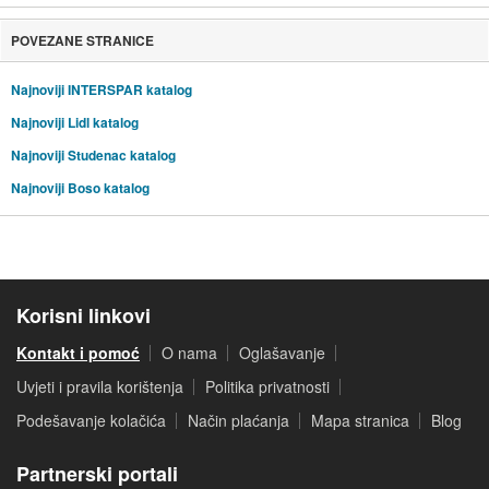
POVEZANE STRANICE
Najnoviji INTERSPAR katalog
Najnoviji Lidl katalog
Najnoviji Studenac katalog
Najnoviji Boso katalog
Korisni linkovi
Kontakt i pomoć
O nama
Oglašavanje
Uvjeti i pravila korištenja
Politika privatnosti
Podešavanje kolačića
Način plaćanja
Mapa stranica
Blog
Partnerski portali