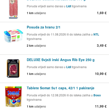
Ponuda vrijedi samo danas u
Lidl
trgovinama
1,69 €
1 km
udaljeno
Posuda za hranu 2/1
Ponuda vrijedi do 11.08.2026 ili do isteka zaliha u
NTL
trgovinama
3,49 €
2 km
udaljeno
DELUXE Svježi irski Angus Rib Eye 250 g
Ponuda vrijedi samo danas u
Lidl
trgovinama
10,99 €
1 km
udaljeno
Tablete Somat 5u1 caps, 42/1 1 pakiranje
Ponuda vrijedi do 12.08.2026 ili do isteka zaliha u
Boso
trgovinama
11,99 €
1 km
udaljeno