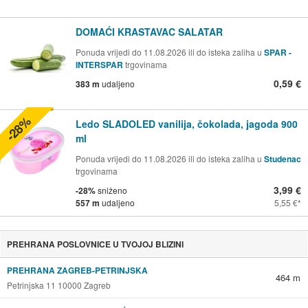
DOMAĆI KRASTAVAC SALATAR
Ponuda vrijedi do 11.08.2026 ili do isteka zaliha u
SPAR -
INTERSPAR
trgovinama
0,59 €
383 m
udaljeno
-28%
Ledo SLADOLED vanilija, čokolada, jagoda 900
ml
Ponuda vrijedi do 11.08.2026 ili do isteka zaliha u
Studenac
trgovinama
3,99 €
-28%
sniženo
557 m
udaljeno
5,55 €
PREHRANA POSLOVNICE U TVOJOJ BLIZINI
PREHRANA ZAGREB-PETRINJSKA
464 m
Petrinjska 11 10000 Zagreb