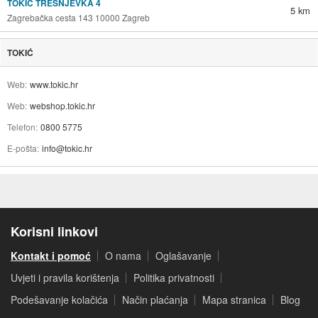
TOKIĆ TREŠNJEVKA 4
5 km
Zagrebačka cesta 143 10000 Zagreb
TOKIĆ
Web
www.tokic.hr
Web
webshop.tokic.hr
Telefon
0800 5775
E-pošta
info@tokic.hr
Korisni linkovi
Kontakt i pomoć
O nama
Oglašavanje
Uvjeti i pravila korištenja
Politika privatnosti
Podešavanje kolačića
Način plaćanja
Mapa stranica
Blog