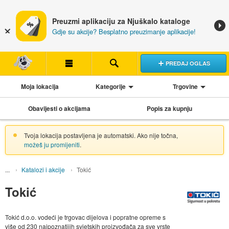
Preuzmi aplikaciju za Njuškalo kataloge
Gdje su akcije? Besplatno preuzimanje aplikacije!
PREDAJ OGLAS
Moja lokacija
Kategorije
Trgovine
Obavijesti o akcijama
Popis za kupnju
Tvoja lokacija postavljena je automatski. Ako nije točna,
možeš ju promijeniti
.
Katalozi i akcije
Tokić
Tokić
Tokić d.o.o. vodeći je trgovac dijelova i popratne opreme s
više od 230 najpoznatijih svjetskih proizvođača za sve vrste