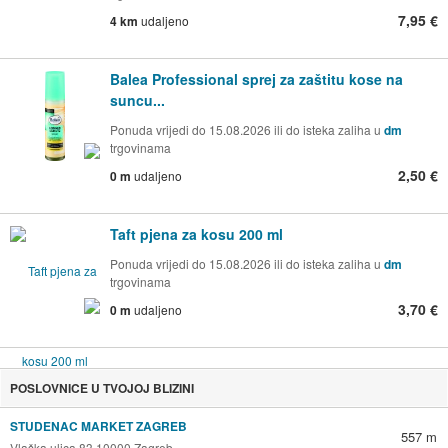
7,95 €
4 km
udaljeno
Balea Professional sprej za zaštitu kose na
suncu...
Ponuda vrijedi do 15.08.2026 ili do isteka zaliha u
dm
trgovinama
2,50 €
0 m
udaljeno
Taft pjena za kosu 200 ml
Ponuda vrijedi do 15.08.2026 ili do isteka zaliha u
dm
trgovinama
3,70 €
0 m
udaljeno
POSLOVNICE U TVOJOJ BLIZINI
STUDENAC MARKET ZAGREB
557 m
Vlaška ulica 83 10000 Zagreb