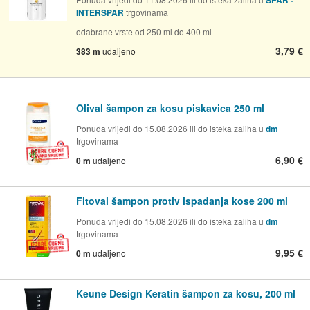
SPAR -
INTERSPAR
trgovinama
odabrane vrste od 250 ml do 400 ml
3,79 €
383 m
udaljeno
Olival šampon za kosu piskavica 250 ml
Ponuda vrijedi do 15.08.2026 ili do isteka zaliha u
dm
trgovinama
6,90 €
0 m
udaljeno
Fitoval šampon protiv ispadanja kose 200 ml
Ponuda vrijedi do 15.08.2026 ili do isteka zaliha u
dm
trgovinama
9,95 €
0 m
udaljeno
Keune Design Keratin šampon za kosu, 200 ml