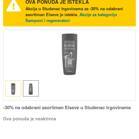
OVA PONUDA JE ISTEKLA
Akcija u Studenac trgovinama za -30% na odabrani
asortiman Elseve je istekla.
Akcije za kategoriju
Šamponi i regeneratori
-30% na odabrani asortiman Elseve u Studenac trgovinama
Ova ponuda je neaktivna