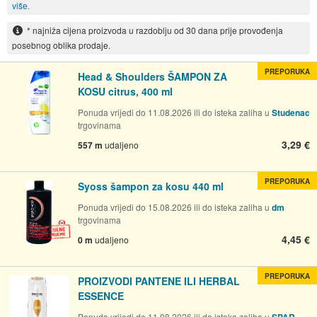
više.
* najniža cijena proizvoda u razdoblju od 30 dana prije provođenja
posebnog oblika prodaje.
PREPORUKA
Head & Shoulders ŠAMPON ZA
KOSU citrus, 400 ml
Ponuda vrijedi do 11.08.2026 ili do isteka zaliha u
Studenac
trgovinama
3,29 €
557 m
udaljeno
PREPORUKA
Syoss šampon za kosu 440 ml
Ponuda vrijedi do 15.08.2026 ili do isteka zaliha u
dm
trgovinama
4,45 €
0 m
udaljeno
PREPORUKA
PROIZVODI PANTENE ILI HERBAL
ESSENCE
Ponuda vrijedi do 11.08.2026 ili do isteka zaliha u