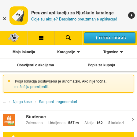
Preuzmi aplikaciju za Njuškalo kataloge
Gdje su akcije? Besplatno preuzimanje aplikacije!
PREDAJ OGLAS
Moja lokacija
Kategorije
Trgovine
Obavijesti o akcijama
Popis za kupnju
Tvoja lokacija postavljena je automatski. Ako nije točna,
možeš ju promijeniti
.
Njega kose
Šamponi i regeneratori
Studenac
Zatvoreno
Udaljenost:
557 m
Akcije:
162
2
katalozi