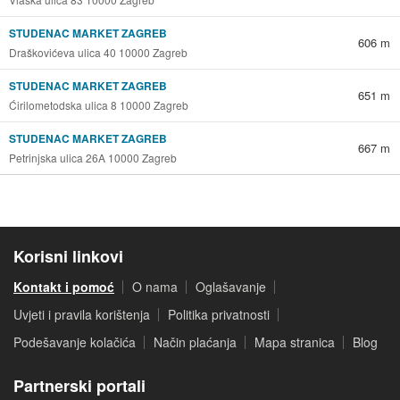
STUDENAC MARKET ZAGREB
606 m
Draškovićeva ulica 40 10000 Zagreb
STUDENAC MARKET ZAGREB
651 m
Ćirilometodska ulica 8 10000 Zagreb
STUDENAC MARKET ZAGREB
667 m
Petrinjska ulica 26A 10000 Zagreb
Korisni linkovi
Kontakt i pomoć
O nama
Oglašavanje
Uvjeti i pravila korištenja
Politika privatnosti
Podešavanje kolačića
Način plaćanja
Mapa stranica
Blog
Partnerski portali