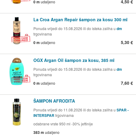
4,50 €
0 m
udaljeno
La Croa Argan Repair šampon za kosu 300 ml
Ponuda vrijedi do 15.08.2026 ili do isteka zaliha u
dm
trgovinama
5,30 €
0 m
udaljeno
OGX Argan Oil šampon za kosu, 385 ml
Ponuda vrijedi do 15.08.2026 ili do isteka zaliha u
dm
trgovinama
7,60 €
0 m
udaljeno
ŠAMPON AFRODITA
Ponuda vrijedi do 11.08.2026 ili do isteka zaliha u
SPAR -
INTERSPAR
trgovinama
odabrane vrste 950 ml -30% jeftinije
383 m
udaljeno