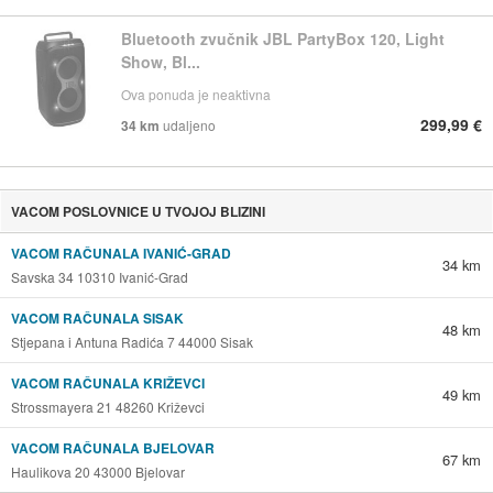
Bluetooth zvučnik JBL PartyBox 120, Light
Show, Bl...
Ova ponuda je neaktivna
299,99 €
34 km
udaljeno
VACOM POSLOVNICE U TVOJOJ BLIZINI
VACOM RAČUNALA IVANIĆ-GRAD
34 km
Savska 34 10310 Ivanić-Grad
VACOM RAČUNALA SISAK
48 km
Stjepana i Antuna Radića 7 44000 Sisak
VACOM RAČUNALA KRIŽEVCI
49 km
Strossmayera 21 48260 Križevci
VACOM RAČUNALA BJELOVAR
67 km
Haulikova 20 43000 Bjelovar