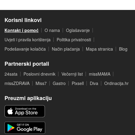
Korisni linkovi
Kontakt i pomoć
O nama
Oglašavanje
Uvjeti i pravila korištenja
Politika privatnosti
Podešavanje kolačića
Način plaćanja
Mapa stranica
Blog
Partnerski portali
24sata
Poslovni dnevnik
Večernji list
missMAMA
missZDRAVA
Miss7
Gastro
Pixsell
Diva
Ordinacija.hr
Preuzmi aplikaciju