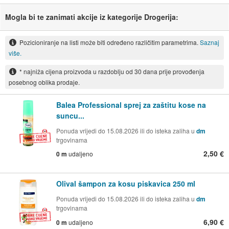
Mogla bi te zanimati akcije iz kategorije Drogerija:
Pozicioniranje na listi može biti određeno različitim parametrima.
Saznaj
više.
* najniža cijena proizvoda u razdoblju od 30 dana prije provođenja
posebnog oblika prodaje.
Balea Professional sprej za zaštitu kose na
suncu...
Ponuda vrijedi do 15.08.2026 ili do isteka zaliha u
dm
trgovinama
2,50 €
0 m
udaljeno
Olival šampon za kosu piskavica 250 ml
Ponuda vrijedi do 15.08.2026 ili do isteka zaliha u
dm
trgovinama
6,90 €
0 m
udaljeno