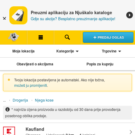
Preuzmi aplikaciju za Njuškalo kataloge
Gdje su akcije? Besplatno preuzimanje aplikacije!
PREDAJ OGLAS
Moja lokacija
Kategorije
Trgovine
Obavijesti o akcijama
Popis za kupnju
Tvoja lokacija postavljena je automatski. Ako nije točna,
možeš ju promijeniti
.
Drogerija
Njega kose
* najniža cijena proizvoda u razdoblju od 30 dana prije provođenja
posebnog oblika prodaje.
Kaufland
Otvoreno
Udaljenost:
katalozi