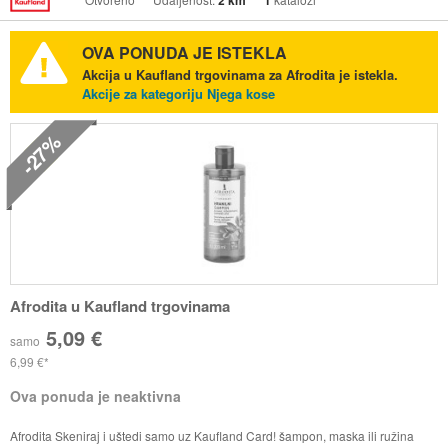
2 km
1
OVA PONUDA JE ISTEKLA
Akcija u Kaufland trgovinama za Afrodita je istekla.
Akcije za kategoriju Njega kose
-27%
Afrodita u Kaufland trgovinama
5,09 €
samo
6,99 €
Ova ponuda je neaktivna
Afrodita Skeniraj i uštedi samo uz Kaufland Card! šampon, maska ili ružina