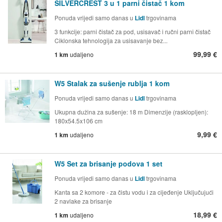
SILVERCREST 3 u 1 parni čistač 1 kom
Ponuda vrijedi samo danas u
Lidl
trgovinama
3 funkcije: parni čistač za pod, usisavač i ručni parni čistač
Ciklonska tehnologija za usisavanje bez...
99,99 €
1 km
udaljeno
W5 Stalak za sušenje rublja 1 kom
Ponuda vrijedi samo danas u
Lidl
trgovinama
Ukupna dužina za sušenje: 18 m Dimenzije (rasklopljen):
180x54.5x106 cm
9,99 €
1 km
udaljeno
W5 Set za brisanje podova 1 set
Ponuda vrijedi samo danas u
Lidl
trgovinama
Kanta sa 2 komore - za čistu vodu i za cijeđenje Uključujući
2 navlake za brisanje
18,99 €
1 km
udaljeno