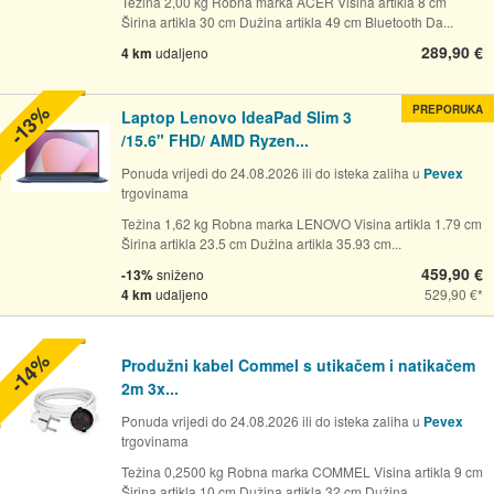
Težina 2,00 kg Robna marka ACER Visina artikla 8 cm
Širina artikla 30 cm Dužina artikla 49 cm Bluetooth Da...
289,90 €
4 km
udaljeno
-13%
PREPORUKA
Laptop Lenovo IdeaPad Slim 3
/15.6" FHD/ AMD Ryzen...
Ponuda vrijedi do 24.08.2026 ili do isteka zaliha u
Pevex
trgovinama
Težina 1,62 kg Robna marka LENOVO Visina artikla 1.79 cm
Širina artikla 23.5 cm Dužina artikla 35.93 cm...
459,90 €
-13%
sniženo
4 km
udaljeno
529,90 €
-14%
Produžni kabel Commel s utikačem i natikačem
2m 3x...
Ponuda vrijedi do 24.08.2026 ili do isteka zaliha u
Pevex
trgovinama
Težina 0,2500 kg Robna marka COMMEL Visina artikla 9 cm
Širina artikla 10 cm Dužina artikla 32 cm Dužina...