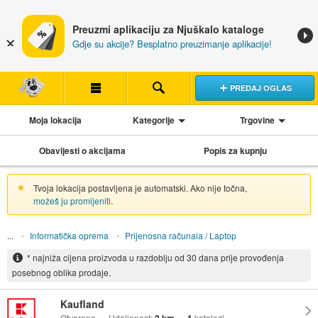
Preuzmi aplikaciju za Njuškalo kataloge
Gdje su akcije? Besplatno preuzimanje aplikacije!
PREDAJ OGLAS
Moja lokacija
Kategorije
Trgovine
Obavijesti o akcijama
Popis za kupnju
Tvoja lokacija postavljena je automatski. Ako nije točna,
možeš ju promijeniti
.
Informatička oprema
Prijenosna računala / Laptop
* najniža cijena proizvoda u razdoblju od 30 dana prije provođenja
posebnog oblika prodaje.
Kaufland
Otvoreno
Udaljenost:
katalozi