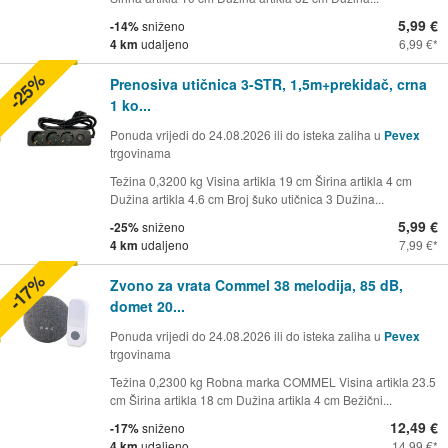
5,99 €
-14%
sniženo
4 km
udaljeno
6,99 €
-25%
Prenosiva utičnica 3-STR, 1,5m+prekidač, crna
1 ko...
Ponuda vrijedi do 24.08.2026 ili do isteka zaliha u
Pevex
trgovinama
Težina 0,3200 kg Visina artikla 19 cm Širina artikla 4 cm
Dužina artikla 4.6 cm Broj šuko utičnica 3 Dužina...
5,99 €
-25%
sniženo
4 km
udaljeno
7,99 €
-17%
Zvono za vrata Commel 38 melodija, 85 dB,
domet 20...
Ponuda vrijedi do 24.08.2026 ili do isteka zaliha u
Pevex
trgovinama
Težina 0,2300 kg Robna marka COMMEL Visina artikla 23.5
cm Širina artikla 18 cm Dužina artikla 4 cm Bežični...
12,49 €
-17%
sniženo
4 km
udaljeno
14,99 €