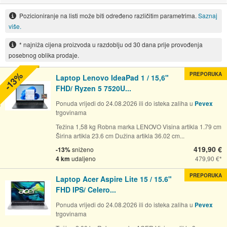
Pozicioniranje na listi može biti određeno različitim parametrima.
Saznaj
više.
* najniža cijena proizvoda u razdoblju od 30 dana prije provođenja
posebnog oblika prodaje.
-13%
PREPORUKA
Laptop Lenovo IdeaPad 1 / 15,6"
FHD/ Ryzen 5 7520U...
Ponuda vrijedi do 24.08.2026 ili do isteka zaliha u
Pevex
trgovinama
Težina 1,58 kg Robna marka LENOVO Visina artikla 1.79 cm
Širina artikla 23.6 cm Dužina artikla 36.02 cm...
419,90 €
-13%
sniženo
4 km
udaljeno
479,90 €
PREPORUKA
Laptop Acer Aspire Lite 15 / 15.6"
FHD IPS/ Celero...
Ponuda vrijedi do 24.08.2026 ili do isteka zaliha u
Pevex
trgovinama