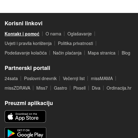
Korisni linkovi
Kontakt i pomoć
O nama
Oglašavanje
Uvjeti i pravila korištenja
Politika privatnosti
Podešavanje kolačića
Način plaćanja
Mapa stranica
Blog
Partnerski portali
24sata
Poslovni dnevnik
Večernji list
missMAMA
missZDRAVA
Miss7
Gastro
Pixsell
Diva
Ordinacija.hr
Preuzmi aplikaciju