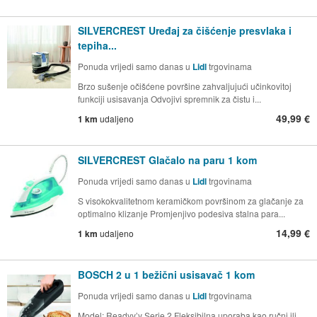
SILVERCREST Uređaj za čišćenje presvlaka i
tepiha...
Ponuda vrijedi samo danas u
Lidl
trgovinama
Brzo sušenje očišćene površine zahvaljujući učinkovitoj
funkciji usisavanja Odvojivi spremnik za čistu i...
49,99 €
1 km
udaljeno
SILVERCREST Glačalo na paru 1 kom
Ponuda vrijedi samo danas u
Lidl
trgovinama
S visokokvalitetnom keramičkom površinom za glačanje za
optimalno klizanje Promjenjivo podesiva stalna para...
14,99 €
1 km
udaljeno
BOSCH 2 u 1 bežični usisavač 1 kom
Ponuda vrijedi samo danas u
Lidl
trgovinama
Model: Readyy’y Serie 2 Fleksibilna uporaba kao ručni ili