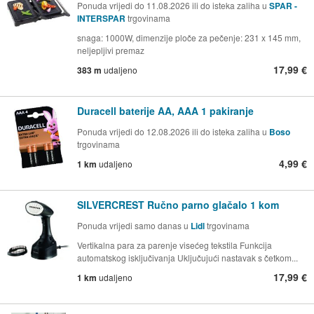
Ponuda vrijedi do 11.08.2026 ili do isteka zaliha u
SPAR -
INTERSPAR
trgovinama
snaga: 1000W, dimenzije ploče za pečenje: 231 x 145 mm,
neljepljivi premaz
17,99 €
383 m
udaljeno
Duracell baterije AA, AAA 1 pakiranje
Ponuda vrijedi do 12.08.2026 ili do isteka zaliha u
Boso
trgovinama
4,99 €
1 km
udaljeno
SILVERCREST Ručno parno glačalo 1 kom
Ponuda vrijedi samo danas u
Lidl
trgovinama
Vertikalna para za parenje visećeg tekstila Funkcija
automatskog isključivanja Uključujući nastavak s četkom...
17,99 €
1 km
udaljeno