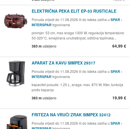
ELEKTRIČNA PEKA ELIT EP-53 RUSTICALE
Ponuda vrijedi do 11.08.2026 ili do isteka zaliha u
SPAR -
INTERSPAR
trgovinama
promjer: 53 cm, max snaga 1300 W, regulacija temperature:
50-320°C, emajlirana unutrašnjost, odlična toplinska...
64,99 €
383 m
udaljeno
APARAT ZA KAVU SIMPEX 29317
Ponuda vrijedi do 11.08.2026 ili do isteka zaliha u
SPAR -
INTERSPAR
trgovinama
kapacitet posude: 1,25 L, snaga: max. 870 W, filter, funkcija
protiv kapanja
19,99 €
383 m
udaljeno
FRITEZA NA VRUĆI ZRAK SIMPEX 32412
Ponuda vrijedi do 11.08.2026 ili do isteka zaliha u
SPAR -
INTERSPAR
trgovinama