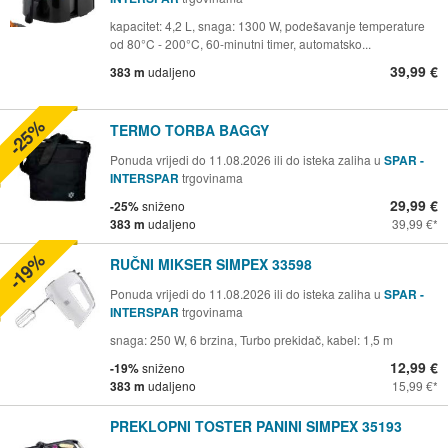
kapacitet: 4,2 L, snaga: 1300 W, podešavanje temperature
od 80°C - 200°C, 60-minutni timer, automatsko...
39,99 €
383 m
udaljeno
-25%
TERMO TORBA BAGGY
Ponuda vrijedi do 11.08.2026 ili do isteka zaliha u
SPAR -
INTERSPAR
trgovinama
29,99 €
-25%
sniženo
383 m
udaljeno
39,99 €
-19%
RUČNI MIKSER SIMPEX 33598
Ponuda vrijedi do 11.08.2026 ili do isteka zaliha u
SPAR -
INTERSPAR
trgovinama
snaga: 250 W, 6 brzina, Turbo prekidač, kabel: 1,5 m
12,99 €
-19%
sniženo
383 m
udaljeno
15,99 €
PREKLOPNI TOSTER PANINI SIMPEX 35193