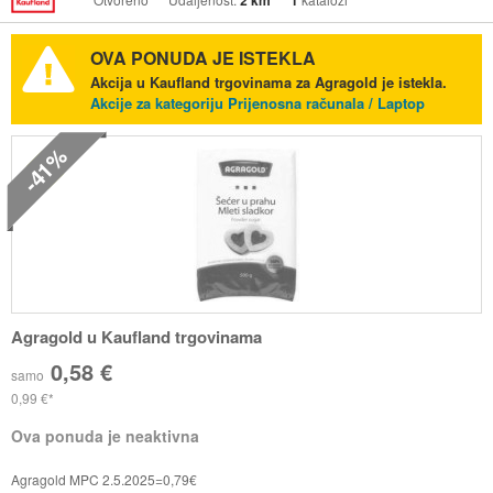
2 km
1
OVA PONUDA JE ISTEKLA
Akcija u Kaufland trgovinama za Agragold je istekla.
Akcije za kategoriju Prijenosna računala / Laptop
-41%
Agragold u Kaufland trgovinama
0,58 €
samo
0,99 €
Ova ponuda je neaktivna
Agragold MPC 2.5.2025=0,79€