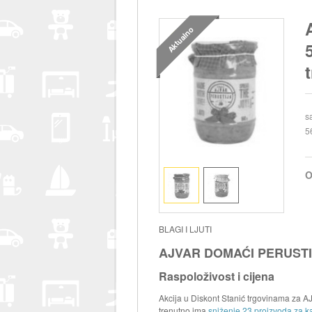
Aktualno
s
5
O
BLAGI I LJUTI
AJVAR DOMAĆI PERUSTIJ
Raspoloživost i cijena
Akcija u Diskont Stanić trgovinama za 
trenutno ima
sniženje 23 proizvoda za ka