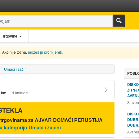
Trgovine
. Ako nije točna,
možeš ju promijeniti
.
Umaci i začini
POSLO
DISKO
ŽITN
 km
1
katalozi
AVENI
Slavon
ISTEKLA
DISKO
ić trgovinama za AJVAR DOMAĆI PERUSTIJA
DUBR
DUBR
a kategoriju Umaci i začini
Avenij