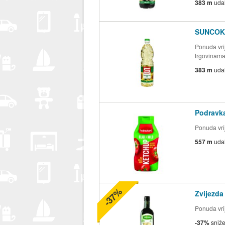
383 m
uda
SUNCOK
Ponuda vrij
trgovinam
383 m
uda
Podravk
Ponuda vrij
557 m
uda
-37%
Zvijezda
Ponuda vrij
-37%
sniž