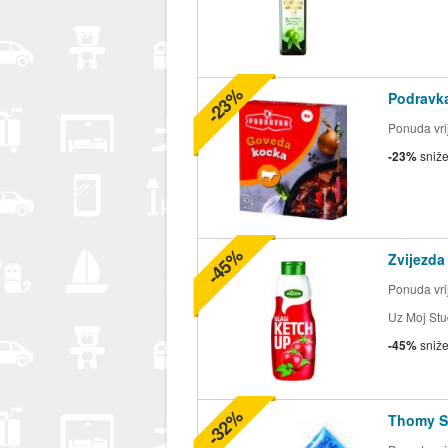
-23%
Podravk
Ponuda vrij
-23%
sniž
-45%
Zvijezda
Ponuda vrij
Uz Moj Stu
-45%
sniž
-32%
Thomy S