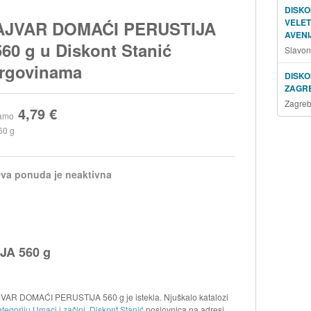
DISKO
VELE
AJVAR DOMAĆI PERUSTIJA
AVENI
560 g u Diskont Stanić
Slavon
trgovinama
DISKO
ZAGR
Zagreb
4,79 €
amo
60 g
va ponuda je neaktivna
A 560 g
AJVAR DOMAĆI PERUSTIJA 560 g je istekla. Njuškalo katalozi
tegoriju Umaci i začini
.
Diskont Stanić
poslovnica na adresi