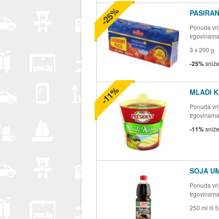
-25%
PASIRA
Ponuda vrij
trgovinam
3 x 200 g
-25%
sniž
-11%
MLADI K
Ponuda vrij
trgovinam
-11%
sniž
SOJA U
Ponuda vrij
trgovinam
250 ml ili 