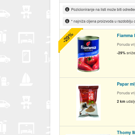
Pozicioniranje na listi može biti određ
* najniža cijena proizvoda u razdoblju
-29%
Fiamma 
Ponuda vrij
-29%
sniž
Papar ml
Ponuda vrij
2 km
udal
Thomy 