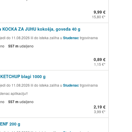
9,99 €
15,80 €
a KOCKA ZA JUHU kokošja, goveđa 40 g
edi do 11.08.2026 ili do isteka zaliha u
Studenac
trgovinama
eno
557 m
udaljeno
0,89 €
1,15 €
 KETCHUP blagi 1000 g
edi do 11.08.2026 ili do isteka zaliha u
Studenac
trgovinama
denac aplikaciju!!
eno
557 m
udaljeno
2,19 €
3,99 €
ENF 200 g