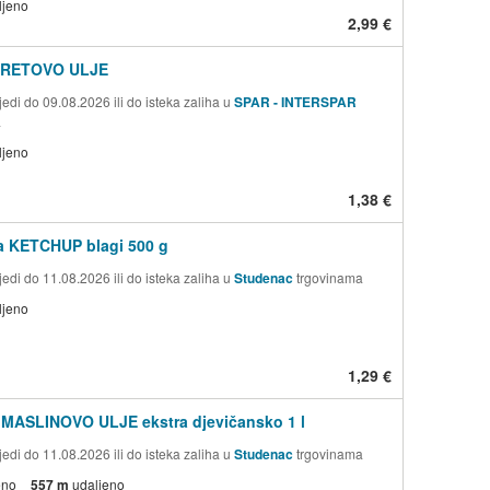
ljeno
2,99 €
RETOVO ULJE
edi do 09.08.2026 ili do isteka zaliha u
SPAR - INTERSPAR
a
ljeno
1,38 €
a KETCHUP blagi 500 g
edi do 11.08.2026 ili do isteka zaliha u
Studenac
trgovinama
ljeno
1,29 €
 MASLINOVO ULJE ekstra djevičansko 1 l
edi do 11.08.2026 ili do isteka zaliha u
Studenac
trgovinama
eno
557 m
udaljeno