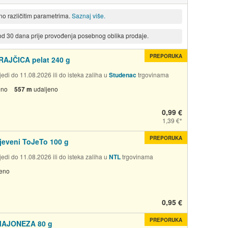
eno različitim parametrima.
Saznaj više.
 od 30 dana prije provođenja posebnog oblika prodaje.
PREPORUKA
RAJČICA pelat 240 g
edi do 11.08.2026 ili do isteka zaliha u
Studenac
trgovinama
eno
557 m
udaljeno
0,99 €
1,39 €
PREPORUKA
jeveni ToJeTo 100 g
edi do 11.08.2026 ili do isteka zaliha u
NTL
trgovinama
jeno
0,95 €
PREPORUKA
MAJONEZA 80 g