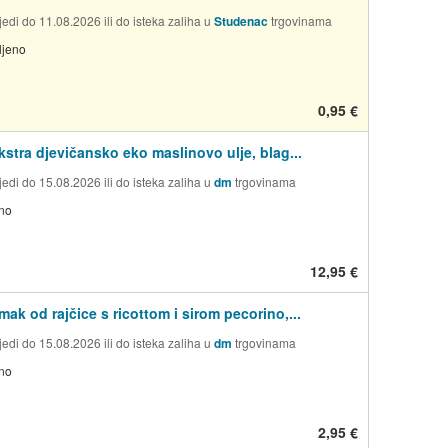
edi do 11.08.2026 ili do isteka zaliha u
Studenac
trgovinama
ljeno
0,95 €
kstra djevičansko eko maslinovo ulje, blag...
edi do 15.08.2026 ili do isteka zaliha u
dm
trgovinama
no
12,95 €
ak od rajčice s ricottom i sirom pecorino,...
edi do 15.08.2026 ili do isteka zaliha u
dm
trgovinama
no
2,95 €