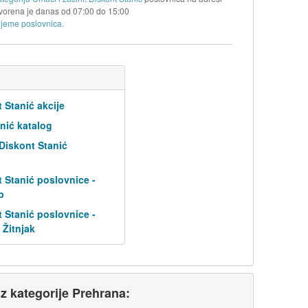
tvorena je danas od
07:00
do
15:00
ijeme poslovnica.
 Stanić akcije
nić katalog
 Diskont Stanić
 Stanić poslovnice -
b
 Stanić poslovnice -
 Žitnjak
iz kategorije Prehrana: