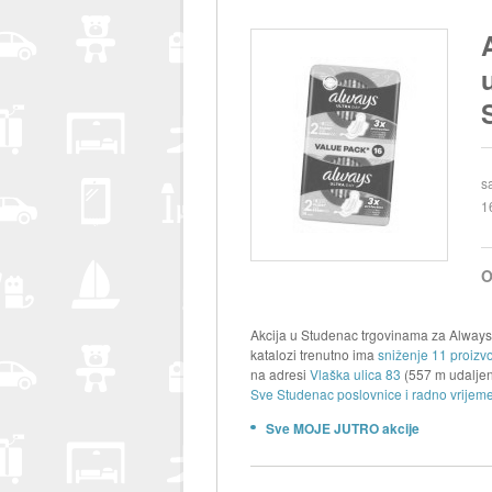
s
1
O
Akcija u Studenac trgovinama za Always
katalozi trenutno ima
sniženje 11 proizv
na adresi
Vlaška ulica 83
(557 m udaljen
Sve Studenac poslovnice i radno vrijeme
Sve MOJE JUTRO akcije