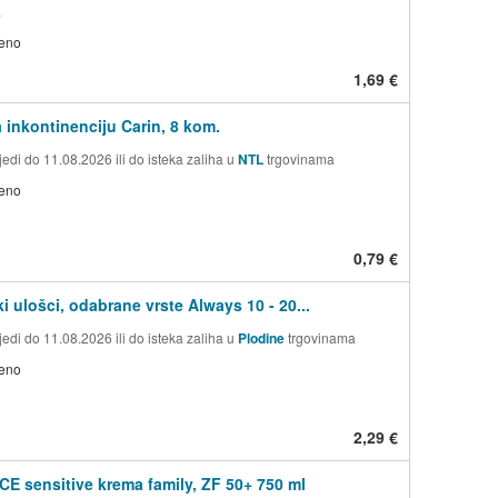
a
jeno
1,69 €
a inkontinenciju Carin, 8 kom.
edi do 11.08.2026 ili do isteka zaliha u
NTL
trgovinama
jeno
0,79 €
i ulošci, odabrane vrste Always 10 - 20...
edi do 11.08.2026 ili do isteka zaliha u
Plodine
trgovinama
jeno
2,29 €
 sensitive krema family, ZF 50+ 750 ml