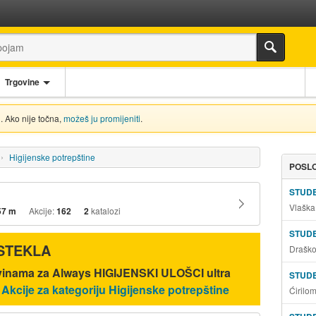
Trgovine
. Ako nije točna,
možeš ju promijeniti
.
Higijenske potrepštine
POSLO
STUD
Vlaška
57 m
Akcije:
162
2
katalozi
STUD
ISTEKLA
Draško
ovinama za Always HIGIJENSKI ULOŠCI ultra
STUD
.
Akcije za kategoriju Higijenske potrepštine
Ćirilo