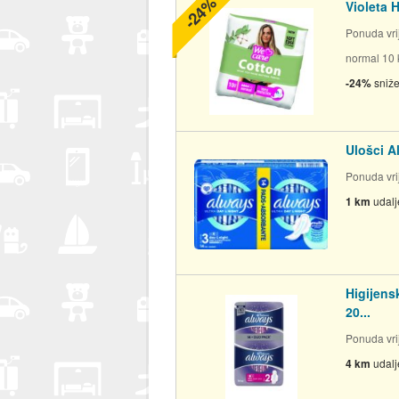
-24%
Violeta 
Ponuda vrij
normal 10 
-24%
sniž
Ulošci A
Ponuda vrij
1 km
udal
Higijens
20...
Ponuda vrij
4 km
udal