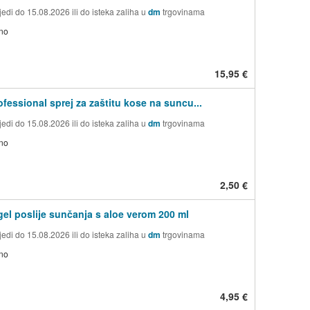
edi do 15.08.2026 ili do isteka zaliha u
dm
trgovinama
no
15,95 €
ofessional sprej za zaštitu kose na suncu...
edi do 15.08.2026 ili do isteka zaliha u
dm
trgovinama
no
2,50 €
gel poslije sunčanja s aloe verom 200 ml
edi do 15.08.2026 ili do isteka zaliha u
dm
trgovinama
no
4,95 €