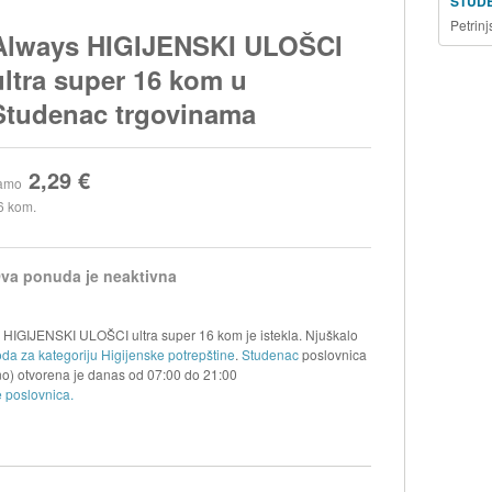
STUD
Petrin
Always HIGIJENSKI ULOŠCI
ultra super 16 kom u
Studenac trgovinama
2,29 €
amo
6 kom.
va ponuda je neaktivna
 HIGIJENSKI ULOŠCI ultra super 16 kom je istekla. Njuškalo
oda za kategoriju Higijenske potrepštine
.
Studenac
poslovnica
o) otvorena je danas od
07:00
do
21:00
 poslovnica.