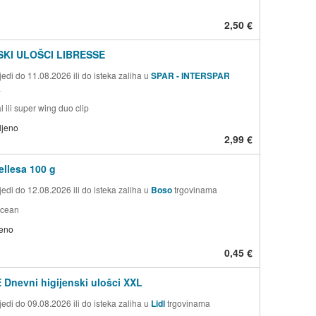
2,50 €
SKI ULOŠCI LIBRESSE
edi do 11.08.2026 ili do isteka zaliha u
SPAR - INTERSPAR
a
l ili super wing duo clip
ljeno
2,99 €
llesa 100 g
edi do 12.08.2026 ili do isteka zaliha u
Boso
trgovinama
ocean
jeno
0,45 €
Dnevni higijenski ulošci XXL
edi do 09.08.2026 ili do isteka zaliha u
Lidl
trgovinama