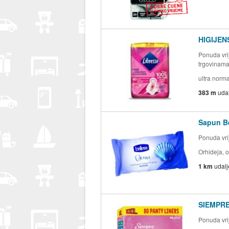
HIGIJEN
Ponuda vrij
trgovinam
ultra norma
383 m
uda
Sapun Be
Ponuda vrij
Orhideja, 
1 km
udal
SIEMPRE 
Ponuda vrij