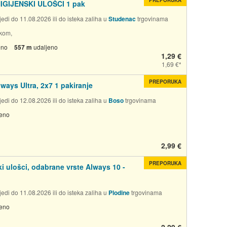
HIGIJENSKI ULOŠCI 1 pak
edi do 11.08.2026 ili do isteka zaliha u
Studenac
trgovinama
kom,
eno
557 m
udaljeno
1,29 €
1,69 €
PREPORUKA
lways Ultra, 2x7 1 pakiranje
edi do 12.08.2026 ili do isteka zaliha u
Boso
trgovinama
jeno
2,99 €
PREPORUKA
ki ulošci, odabrane vrste Always 10 -
edi do 11.08.2026 ili do isteka zaliha u
Plodine
trgovinama
jeno
2,29 €