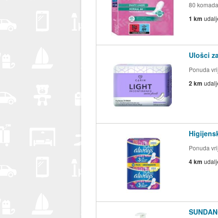
80 komad
1 km
udal
Ulošci z
Ponuda vrij
2 km
udal
Higijensk
Ponuda vrij
4 km
udal
SUNDANCE