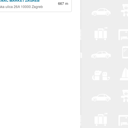
ENAC MARKET ZAGREB
667 m
jska ulica 26A 10000 Zagreb