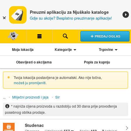
Preuzmi aplikaciju za Njuškalo kataloge
Gdje su akcije? Besplatno preuzimanje aplikacije!
PREDAJ OGLAS
Moja lokacija
Kategorije
Trgovine
Obavijesti o akcijama
Popis za kupnju
Tvoja lokacija postavljena je automatski. Ako nije točna,
možeš ju promijeniti
.
Mliječni proizvodi i jaja
Sir
* najniža cijena proizvoda u razdoblju od 30 dana prije provođenja
posebnog oblika prodaje.
Studenac
Otvoreno
Udaljenost:
Akcije:
katalozi