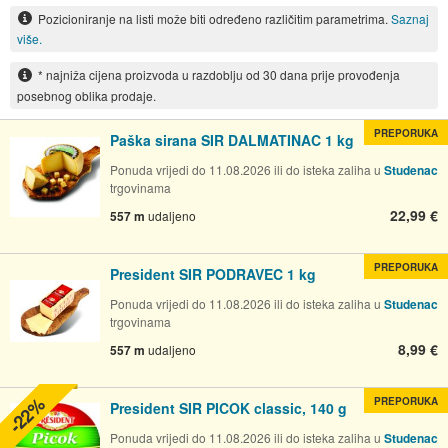
Pozicioniranje na listi može biti određeno različitim parametrima.
Saznaj
više.
* najniža cijena proizvoda u razdoblju od 30 dana prije provođenja
posebnog oblika prodaje.
PREPORUKA
Paška sirana SIR DALMATINAC 1 kg
Ponuda vrijedi do 11.08.2026 ili do isteka zaliha u
Studenac
trgovinama
22,99 €
557 m
udaljeno
PREPORUKA
President SIR PODRAVEC 1 kg
Ponuda vrijedi do 11.08.2026 ili do isteka zaliha u
Studenac
trgovinama
8,99 €
557 m
udaljeno
-22%
PREPORUKA
President SIR PICOK classic, 140 g
Ponuda vrijedi do 11.08.2026 ili do isteka zaliha u
Studenac