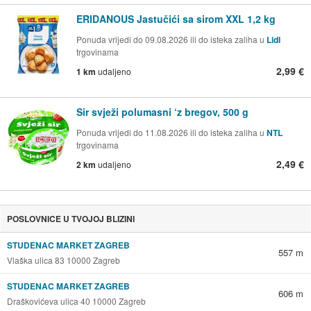
ERIDANOUS Jastučići sa sirom XXL 1,2 kg
Ponuda vrijedi do 09.08.2026 ili do isteka zaliha u
Lidl
trgovinama
2,99 €
1 km
udaljeno
Sir svježi polumasni ‘z bregov, 500 g
Ponuda vrijedi do 11.08.2026 ili do isteka zaliha u
NTL
trgovinama
2,49 €
2 km
udaljeno
POSLOVNICE U TVOJOJ BLIZINI
STUDENAC MARKET ZAGREB
557 m
Vlaška ulica 83 10000 Zagreb
STUDENAC MARKET ZAGREB
606 m
Draškovićeva ulica 40 10000 Zagreb