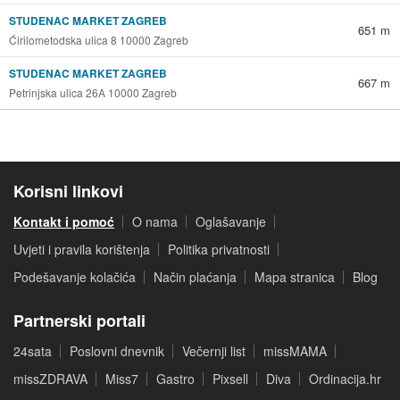
STUDENAC MARKET ZAGREB
651 m
Ćirilometodska ulica 8 10000 Zagreb
STUDENAC MARKET ZAGREB
667 m
Petrinjska ulica 26A 10000 Zagreb
Korisni linkovi
Kontakt i pomoć
O nama
Oglašavanje
Uvjeti i pravila korištenja
Politika privatnosti
Podešavanje kolačića
Način plaćanja
Mapa stranica
Blog
Partnerski portali
24sata
Poslovni dnevnik
Večernji list
missMAMA
missZDRAVA
Miss7
Gastro
Pixsell
Diva
Ordinacija.hr