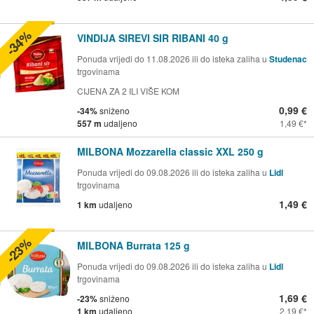
-34%
VINDIJA SIREVI SIR RIBANI 40 g
Ponuda vrijedi do 11.08.2026 ili do isteka zaliha u
Studenac
trgovinama
CIJENA ZA 2 ILI VIŠE KOM
0,99 €
-34%
sniženo
557 m
udaljeno
1,49 €
MILBONA Mozzarella classic XXL 250 g
Ponuda vrijedi do 09.08.2026 ili do isteka zaliha u
Lidl
trgovinama
1,49 €
1 km
udaljeno
-23%
MILBONA Burrata 125 g
Ponuda vrijedi do 09.08.2026 ili do isteka zaliha u
Lidl
trgovinama
1,69 €
-23%
sniženo
1 km
udaljeno
2,19 €