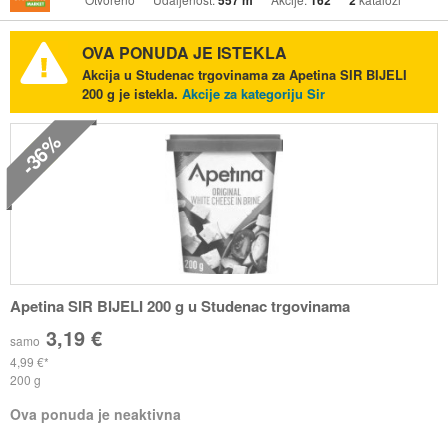
557 m
162
2
OVA PONUDA JE ISTEKLA
Akcija u Studenac trgovinama za Apetina SIR BIJELI
200 g je istekla.
Akcije za kategoriju Sir
-36%
Apetina SIR BIJELI 200 g u Studenac trgovinama
3,19 €
samo
4,99 €
200 g
Ova ponuda je neaktivna