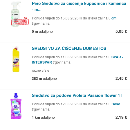
Pero Sredstvo za čišćenje kupaonice i kamenca
- m...
Ponuda vrijedi do 15.08.2026 ili do isteka zaliha u
dm
trgovinama
5,05 €
0 m
udaljeno
SREDSTVO ZA ČIŠĆENJE DOMESTOS
Ponuda vrijedi do 11.08.2026 ili do isteka zaliha u
SPAR -
INTERSPAR
trgovinama
razne vrste
2,45 €
383 m
udaljeno
Sredstvo za podove Violeta Passion flower 1 l
Ponuda vrijedi do 12.08.2026 ili do isteka zaliha u
Boso
trgovinama
2,19 €
1 km
udaljeno