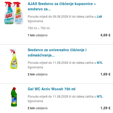
AJAX Sredstvo za čišćenje kupaonice +
sredstvo za...
Ponuda vrijedi do 09.08.2026 ili do isteka zaliha u
Lidl
trgovinama
750 ml + 750 ml
4,69 €
1 km
udaljeno
Sredstvo za univerzalno čišćenje i
odmašćivanje...
Ponuda vrijedi do 11.08.2026 ili do isteka zaliha u
NTL
trgovinama
1,69 €
2 km
udaljeno
Gel WC Activ Woosh 750 ml
Ponuda vrijedi do 11.08.2026 ili do isteka zaliha u
NTL
trgovinama
1,29 €
2 km
udaljeno