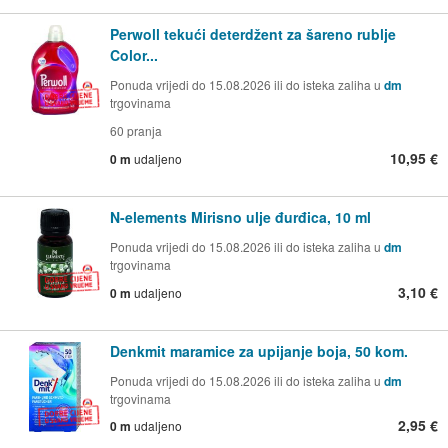
Perwoll tekući deterdžent za šareno rublje
Color...
Ponuda vrijedi do 15.08.2026 ili do isteka zaliha u
dm
trgovinama
60 pranja
10,95 €
0 m
udaljeno
N-elements Mirisno ulje đurđica, 10 ml
Ponuda vrijedi do 15.08.2026 ili do isteka zaliha u
dm
trgovinama
3,10 €
0 m
udaljeno
Denkmit maramice za upijanje boja, 50 kom.
Ponuda vrijedi do 15.08.2026 ili do isteka zaliha u
dm
trgovinama
2,95 €
0 m
udaljeno