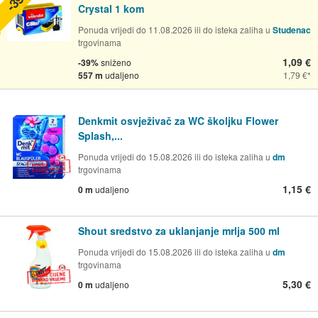
Crystal 1 kom
Ponuda vrijedi do 11.08.2026 ili do isteka zaliha u
Studenac
trgovinama
1,09 €
-39%
sniženo
557 m
udaljeno
1,79 €
Denkmit osvježivač za WC školjku Flower
Splash,...
Ponuda vrijedi do 15.08.2026 ili do isteka zaliha u
dm
trgovinama
1,15 €
0 m
udaljeno
Shout sredstvo za uklanjanje mrlja 500 ml
Ponuda vrijedi do 15.08.2026 ili do isteka zaliha u
dm
trgovinama
5,30 €
0 m
udaljeno