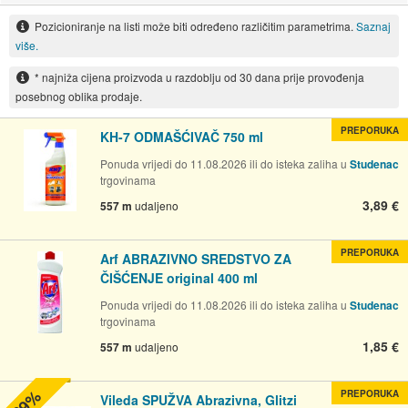
Pozicioniranje na listi može biti određeno različitim parametrima.
Saznaj
više.
* najniža cijena proizvoda u razdoblju od 30 dana prije provođenja
posebnog oblika prodaje.
PREPORUKA
KH-7 ODMAŠĆIVAČ 750 ml
Ponuda vrijedi do 11.08.2026 ili do isteka zaliha u
Studenac
trgovinama
3,89 €
557 m
udaljeno
PREPORUKA
Arf ABRAZIVNO SREDSTVO ZA
ČIŠĆENJE original 400 ml
Ponuda vrijedi do 11.08.2026 ili do isteka zaliha u
Studenac
trgovinama
1,85 €
557 m
udaljeno
-39%
PREPORUKA
Vileda SPUŽVA Abrazivna, Glitzi