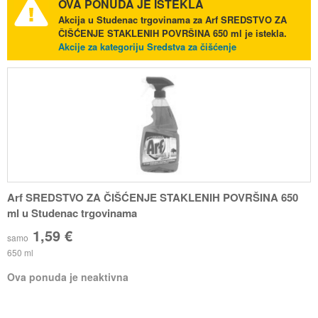
OVA PONUDA JE ISTEKLA
Akcija u Studenac trgovinama za Arf SREDSTVO ZA
ČIŠĆENJE STAKLENIH POVRŠINA 650 ml je istekla.
Akcije za kategoriju Sredstva za čišćenje
Arf SREDSTVO ZA ČIŠĆENJE STAKLENIH POVRŠINA 650
ml u Studenac trgovinama
1,59 €
samo
650 ml
Ova ponuda je neaktivna