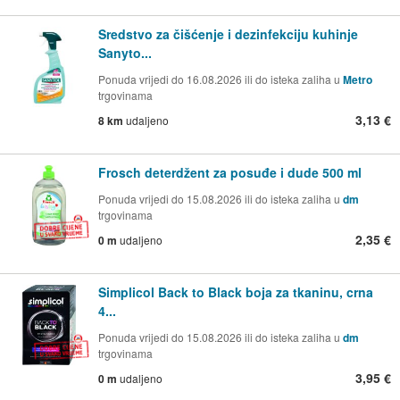
Sredstvo za čišćenje i dezinfekciju kuhinje
Sanyto...
Ponuda vrijedi do 16.08.2026 ili do isteka zaliha u
Metro
trgovinama
3,13 €
8 km
udaljeno
Frosch deterdžent za posuđe i dude 500 ml
Ponuda vrijedi do 15.08.2026 ili do isteka zaliha u
dm
trgovinama
2,35 €
0 m
udaljeno
Simplicol Back to Black boja za tkaninu, crna
4...
Ponuda vrijedi do 15.08.2026 ili do isteka zaliha u
dm
trgovinama
3,95 €
0 m
udaljeno