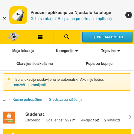
Preuzmi aplikaciju za Njuškalo kataloge
Gdje su akcije? Besplatno preuzimanje aplikacije!
PREDAJ OGLAS
Moja lokacija
Kategorije
Trgovine
Obavijesti o akcijama
Popis za kupnju
Tvoja lokacija postavljena je automatski. Ako nije točna,
možeš ju promijeniti
.
Kućne potrepštine
Sredstva za čišćenje
Studenac
Otvoreno
Udaljenost:
557 m
Akcije:
162
2
katalozi