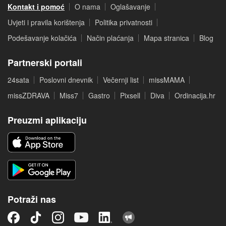
Kontakt i pomoć
O nama
Oglašavanje
Uvjeti i pravila korištenja
Politika privatnosti
Podešavanje kolačića
Način plaćanja
Mapa stranica
Blog
Partnerski portali
24sata
Poslovni dnevnik
Večernji list
missMAMA
missZDRAVA
Miss7
Gastro
Pixsell
Diva
Ordinacija.hr
Preuzmi aplikaciju
Potraži nas