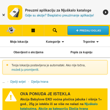
Preuzmi aplikaciju za Njuškalo kataloge
Gdje su akcije? Besplatno preuzimanje aplikacije!
PREDAJ OGLAS
Moja lokacija
Kategorije
Trgovine
Obavijesti o akcijama
Popis za kupnju
Tvoja lokacija postavljena je automatski. Ako nije točna,
možeš ju promijeniti
.
Dječji svijet
Dječja hrana
OVA PONUDA JE ISTEKLA
Akcija
Babylove EKO voćna pločica jabuka i višnja 1+
god., 25g
je istekla ili se više ne nalazi na
Njuškalo
katalozima
.
Akcije za kategoriju Dječja hrana