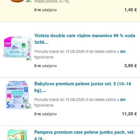
mlado povrće, 5+ mj.
1,45 €
0 m
udaljeno
Violeta double care vlažne maramice 99 % voda
3x56...
Ponuda vrijedi do 15.08.2026 ili do isteka zaliha u
dm
trgovinama
3,95 €
0 m
udaljeno
Babylove premium pelene junior vel. 5 (10–16
kg),...
Ponuda vrijedi do 15.08.2026 ili do isteka zaliha u
dm
trgovinama
11,20 €
0 m
udaljeno
Pampers premium care pelene jumbo pack, vel.
4 (9...