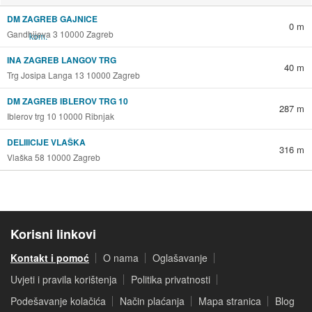
DM ZAGREB GAJNICE
0 m
Gandhijeva 3 10000 Zagreb
INA ZAGREB LANGOV TRG
40 m
Trg Josipa Langa 13 10000 Zagreb
DM ZAGREB IBLEROV TRG 10
287 m
Iblerov trg 10 10000 Ribnjak
DELIIICIJE VLAŠKA
316 m
Vlaška 58 10000 Zagreb
Korisni linkovi
Kontakt i pomoć
O nama
Oglašavanje
Uvjeti i pravila korištenja
Politika privatnosti
Podešavanje kolačića
Način plaćanja
Mapa stranica
Blog