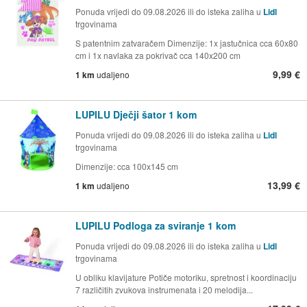
Ponuda vrijedi do 09.08.2026 ili do isteka zaliha u
Lidl
trgovinama
S patentnim zatvaračem Dimenzije: 1x jastučnica cca 60x80
cm i 1x navlaka za pokrivač cca 140x200 cm
9,99 €
1 km
udaljeno
LUPILU Dječji šator 1 kom
Ponuda vrijedi do 09.08.2026 ili do isteka zaliha u
Lidl
trgovinama
Dimenzije: cca 100x145 cm
13,99 €
1 km
udaljeno
LUPILU Podloga za sviranje 1 kom
Ponuda vrijedi do 09.08.2026 ili do isteka zaliha u
Lidl
trgovinama
U obliku klavijature Potiče motoriku, spretnost i koordinaciju
7 različitih zvukova instrumenata i 20 melodija...