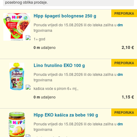
posebnog oblika prodaje.
PREPORUKA
Hipp špageti bolognese 250 g
Ponuda vrijedi do 15.08.2026 ili do isteka zaliha u
dm
trgovinama
1+ god
2,10 €
0 m
udaljeno
PREPORUKA
Lino frutolino EKO 100 g
Ponuda vrijedi do 15.08.2026 ili do isteka zaliha u
dm
trgovinama
kašica voće s pirom 6+ mj.,
1,15 €
0 m
udaljeno
PREPORUKA
Hipp EKO kašica za bebe 190 g
Ponuda vrijedi do 15.08.2026 ili do isteka zaliha u
dm
trgovinama