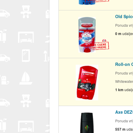
Old Spic
Ponuda vrij
0 m
udalje
Roll-on 
Ponuda vrij
Whitewater
1 km
udal
Axe DEZ
Ponuda vrij
557 m
uda