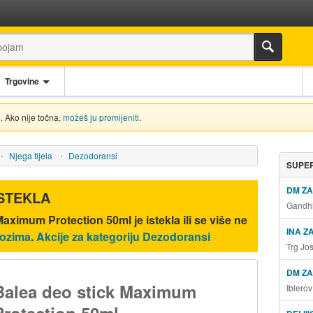
Trgovine
. Ako nije točna,
možeš ju promijeniti
.
Njega tijela
Dezodoransi
SUPER
DM Z
ISTEKLA
Gandhi
 Maximum Protection 50ml
je istekla ili se više ne
INA Z
lozima
.
Akcije za kategoriju Dezodoransi
Trg Jo
DM ZA
Balea deo stick Maximum
Iblero
Protection 50ml