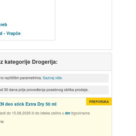
greb
d - Vrapče
iz kategorije Drogerija:
eno različitim parametrima.
Saznaj više.
 od 30 dana prije provođenja posebnog oblika prodaje.
PREPORUKA
N deo stick Extra Dry 50 ml
edi do 15.08.2026 ili do isteka zaliha u
dm
trgovinama
no