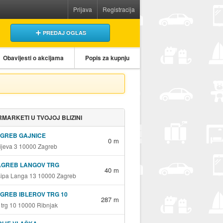
Prijava
Registracija
PREDAJ OGLAS
Obavijesti o akcijama
Popis za kupnju
MARKETI U TVOJOJ BLIZINI
AGREB GAJNICE
0 m
jeva 3 10000 Zagreb
AGREB LANGOV TRG
40 m
sipa Langa 13 10000 Zagreb
GREB IBLEROV TRG 10
287 m
v trg 10 10000 Ribnjak