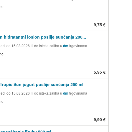
no
9,75 €
n hidratantni losion poslije sunčanja 200...
edi do 15.08.2026 ili do isteka zaliha u
dm
trgovinama
no
5,95 €
Tropic Sun jogurt poslije sunčanja 250 ml
edi do 15.08.2026 ili do isteka zaliha u
dm
trgovinama
no
9,90 €
 za tuširanje Fruity 500 ml