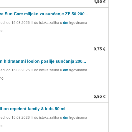
4,95 €
ca Sun Care mlijeko za sunčanje ZF 50 200...
edi do 15.08.2026 ili do isteka zaliha u
dm
trgovinama
no
9,75 €
n hidratantni losion poslije sunčanja 200...
edi do 15.08.2026 ili do isteka zaliha u
dm
trgovinama
no
5,95 €
ll-on repelent family & kids 50 ml
edi do 15.08.2026 ili do isteka zaliha u
dm
trgovinama
no