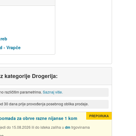
greb
d - Vrapče
iz kategorije Drogerija:
eno različitim parametrima.
Saznaj više.
 od 30 dana prije provođenja posebnog oblika prodaje.
PREPORUKA
pomada za obrve razne nijanse 1 kom
edi do 15.08.2026 ili do isteka zaliha u
dm
trgovinama
no