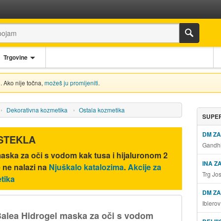
Trgovine
. Ako nije točna,
možeš ju promijeniti
.
Dekorativna kozmetika
Ostala kozmetika
SUPER
DM Z
ISTEKLA
Gandhi
aska za oči s vodom kak tusa i hijaluronom 2
INA Z
še ne nalazi na
Njuškalo katalozima
.
Akcije za
Trg Jo
tika
DM ZA
Iblero
alea Hidrogel maska za oči s vodom