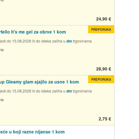
24,90 €
PREPORUKA
Hello It's me gel za obrve 1 kom
edi do 15.08.2026 ili do isteka zaliha u
dm
trgovinama
no
28,90 €
PREPORUKA
 up Gleamy glam sjajilo za usne 1 kom
edi do 15.08.2026 ili do isteka zaliha u
dm
trgovinama
no
2,75 €
leće u boji razne nijanse 1 kom