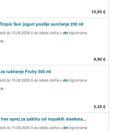
10,95 €
Tropic Sun jogurt poslije sunčanja 250 ml
edi do 15.08.2026 ili do isteka zaliha u
dm
trgovinama
no
9,90 €
 za tuširanje Fruity 500 ml
edi do 15.08.2026 ili do isteka zaliha u
dm
trgovinama
no
2,35 €
ree sprej za zaštitu od tropskih insekata...
edi do 15.08.2026 ili do isteka zaliha u
dm
trgovinama