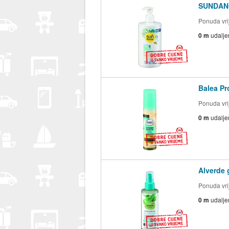
SUNDANCE
Ponuda vrij
0 m
udalje
Balea Pr
Ponuda vrij
0 m
udalje
Alverde 
Ponuda vrij
0 m
udalje