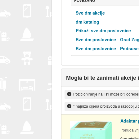
POVEZANO
Sve dm akcije
dm katalog
Prikaži sve dm poslovnice
Sve dm poslovnice - Grad Za
Sve dm poslovnice - Podsuse
Mogla bi te zanimati akcije 
Pozicioniranje na listi može biti određ
* najniža cijena proizvoda u razdoblju
Adaktar 
Ponuda vrij
0 m
udalje