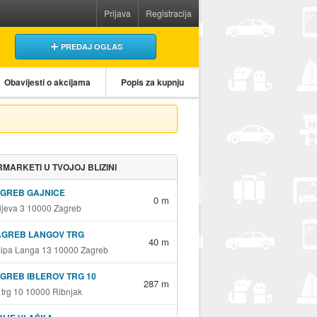
Prijava
Registracija
PREDAJ OGLAS
Obavijesti o akcijama
Popis za kupnju
MARKETI U TVOJOJ BLIZINI
AGREB GAJNICE
0 m
jeva 3 10000 Zagreb
AGREB LANGOV TRG
40 m
sipa Langa 13 10000 Zagreb
GREB IBLEROV TRG 10
287 m
v trg 10 10000 Ribnjak