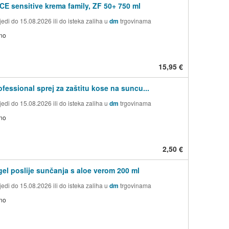
 sensitive krema family, ZF 50+ 750 ml
edi do 15.08.2026 ili do isteka zaliha u
dm
trgovinama
no
15,95 €
ofessional sprej za zaštitu kose na suncu...
edi do 15.08.2026 ili do isteka zaliha u
dm
trgovinama
no
2,50 €
gel poslije sunčanja s aloe verom 200 ml
edi do 15.08.2026 ili do isteka zaliha u
dm
trgovinama
no