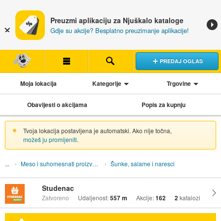
Preuzmi aplikaciju za Njuškalo kataloge
Gdje su akcije? Besplatno preuzimanje aplikacije!
PREDAJ OGLAS
Moja lokacija
Kategorije
Trgovine
Obavijesti o akcijama
Popis za kupnju
Tvoja lokacija postavljena je automatski. Ako nije točna,
možeš ju promijeniti
.
Meso i suhomesnati proizvodi
Šunke, salame i naresci
Studenac
Zatvoreno
Udaljenost:
557 m
Akcije:
162
2
katalozi