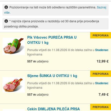
Pozicioniranje na listi može biti određeno različitim parametrima.
Saznaj
više.
* najniža cijena proizvoda u razdoblju od 30 dana prije provođenja
posebnog oblika prodaje.
PREPORUKA
Pik Vrbovec PUREĆA PRSA U
OVITKU 1 kg
Ponuda vrijedi do 11.08.2026 ili do isteka zaliha u
Studenac
trgovinama
12,99 €
557 m
udaljeno
PREPORUKA
Sljeme ŠUNKA U OVITKU 1 kg
Ponuda vrijedi do 11.08.2026 ili do isteka zaliha u
Studenac
trgovinama
7,49 €
557 m
udaljeno
PREPORUKA
Cekin DIMLJENA PILEĆA PRSA