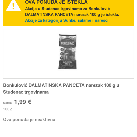
OVA PONUDA JE ISTEKLA
Akcija u Studenac trgovinama za Bonkulović
DALMATINSKA PANCETA narezak 100 g je istekla.
Akcije za kategoriju Šunke, salame i naresci
Bonkulović DALMATINSKA PANCETA narezak 100 g u
Studenac trgovinama
1,99 €
samo
100 g
Ova ponuda je neaktivna