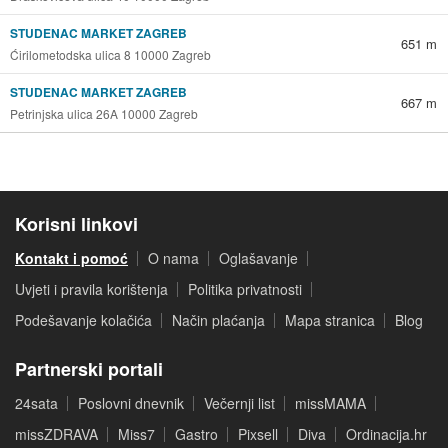
STUDENAC MARKET ZAGREB
651 m
Ćirilometodska ulica 8 10000 Zagreb
STUDENAC MARKET ZAGREB
667 m
Petrinjska ulica 26A 10000 Zagreb
Korisni linkovi
Kontakt i pomoć
O nama
Oglašavanje
Uvjeti i pravila korištenja
Politika privatnosti
Podešavanje kolačića
Način plaćanja
Mapa stranica
Blog
Partnerski portali
24sata
Poslovni dnevnik
Večernji list
missMAMA
missZDRAVA
Miss7
Gastro
Pixsell
Diva
Ordinacija.hr