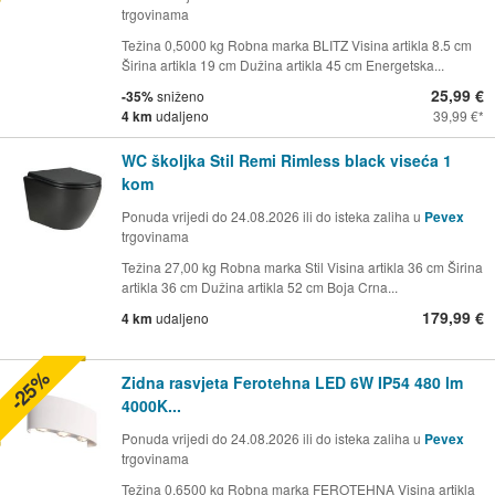
trgovinama
Težina 0,5000 kg Robna marka BLITZ Visina artikla 8.5 cm
Širina artikla 19 cm Dužina artikla 45 cm Energetska...
25,99 €
-35%
sniženo
4 km
udaljeno
39,99 €
WC školjka Stil Remi Rimless black viseća 1
kom
Ponuda vrijedi do 24.08.2026 ili do isteka zaliha u
Pevex
trgovinama
Težina 27,00 kg Robna marka Stil Visina artikla 36 cm Širina
artikla 36 cm Dužina artikla 52 cm Boja Crna...
179,99 €
4 km
udaljeno
-25%
Zidna rasvjeta Ferotehna LED 6W IP54 480 lm
4000K...
Ponuda vrijedi do 24.08.2026 ili do isteka zaliha u
Pevex
trgovinama
Težina 0,6500 kg Robna marka FEROTEHNA Visina artikla