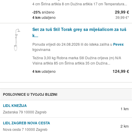
4 cm Širina artikla 8 cm Dužina artikla 17 cm Temperatura...
29,99 €
-25%
sniženo
4 km
udaljeno
39,99 €
Set za tuš Stil Torak grey sa miješalicom za tuš
k...
Ponuda vrijedi do 24.08.2026 ili do isteka zaliha u
Pevex
trgovinama
Težina 3,00 kg Robna marka Stil Dužina crijeva (m) N/A
Visina artikla 85 cm Širina artikla 35 cm Dužina...
124,99 €
4 km
udaljeno
POSLOVNICE U TVOJOJ BLIZINI
LIDL KNEŽIJA
1 km
Zadarska 79 10000 Zagreb
LIDL ZAGREB NOVA CESTA
2 km
Nova cesta 7 10000 Zagreb