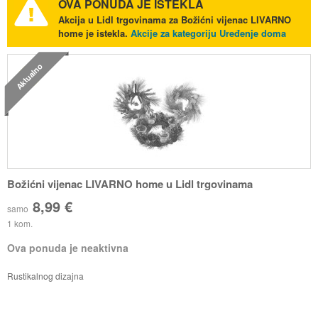
OVA PONUDA JE ISTEKLA
Akcija u Lidl trgovinama za Božićni vijenac LIVARNO
home je istekla.
Akcije za kategoriju Uređenje doma
Aktualno
Božićni vijenac LIVARNO home u Lidl trgovinama
8,99 €
samo
1 kom.
Ova ponuda je neaktivna
Rustikalnog dizajna