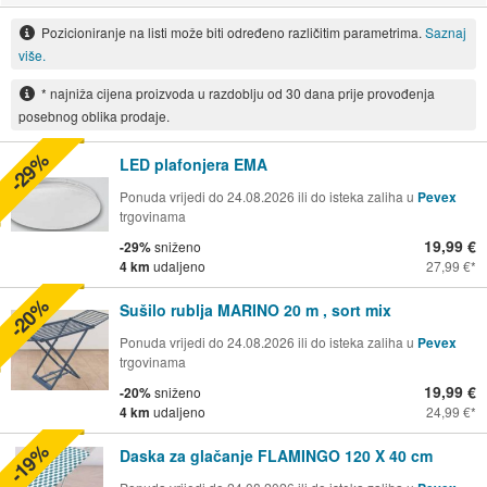
Pozicioniranje na listi može biti određeno različitim parametrima.
Saznaj
više.
* najniža cijena proizvoda u razdoblju od 30 dana prije provođenja
posebnog oblika prodaje.
-29%
LED plafonjera EMA
Ponuda vrijedi do 24.08.2026 ili do isteka zaliha u
Pevex
trgovinama
19,99 €
-29%
sniženo
4 km
udaljeno
27,99 €
-20%
Sušilo rublja MARINO 20 m , sort mix
Ponuda vrijedi do 24.08.2026 ili do isteka zaliha u
Pevex
trgovinama
19,99 €
-20%
sniženo
4 km
udaljeno
24,99 €
-19%
Daska za glačanje FLAMINGO 120 X 40 cm