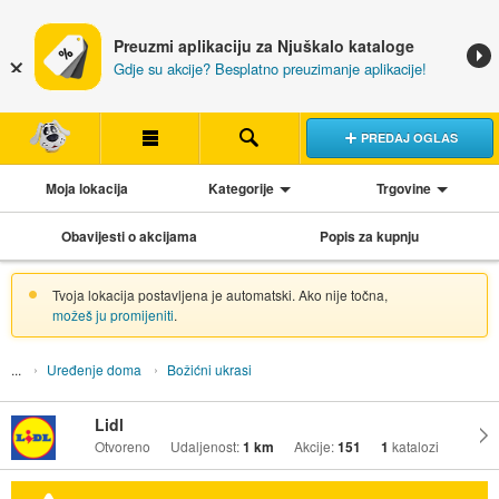
Preuzmi aplikaciju za Njuškalo kataloge
Gdje su akcije? Besplatno preuzimanje aplikacije!
PREDAJ OGLAS
Moja lokacija
Kategorije
Trgovine
Obavijesti o akcijama
Popis za kupnju
Tvoja lokacija postavljena je automatski. Ako nije točna,
možeš ju promijeniti
.
Uređenje doma
Božićni ukrasi
Lidl
Otvoreno
Udaljenost:
1 km
Akcije:
151
1
katalozi