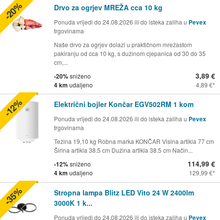
-20%
Drvo za ogrjev MREŽA cca 10 kg
Ponuda vrijedi do 24.08.2026 ili do isteka zaliha u
Pevex
trgovinama
Naše drvo za ogrjev dolazi u praktičnom mrežastom
pakiranju od cca 10 kg, s dužinom cjepanica od 30 do 35
cm,...
3,89 €
-20%
sniženo
4 km
udaljeno
4,89 €
-12%
Električni bojler Končar EGV502RM 1 kom
Ponuda vrijedi do 24.08.2026 ili do isteka zaliha u
Pevex
trgovinama
Težina 19,10 kg Robna marka KONČAR Visina artikla 77 cm
Širina artikla 38.5 cm Dužina artikla 38.5 cm Način...
114,99 €
-12%
sniženo
4 km
udaljeno
129,99 €
-35%
Stropna lampa Blitz LED Vito 24 W 2400lm
3000K 1 k...
Ponuda vrijedi do 24.08.2026 ili do isteka zaliha u
Pevex