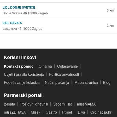
LIDL DONJE SVETICE
3 km
Donje Svetice 46 10000 Zagreb
LIDL SAVICA
3 km
Lastovska 42 10000 Zagreb
Korisni linkovi
Kontakt i pomoć
O nama
Oglašavanje
Uvjeti i pravila korištenja
Politika privatnosti
Podešavanje kolačića
Način plaćanja
Mapa stranica
Blog
Partnerski portali
24sata
Poslovni dnevnik
Večernji list
missMAMA
missZDRAVA
Miss7
Gastro
Pixsell
Diva
Ordinacija.hr