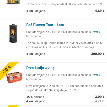
100% tvrdo drvo, udio pepela do 0,9%, udio vlage do 6,1%
4,69 €
4 km
udaljeno
Peć Plamen Tara 1 kom
Ponuda vrijedi do 24.08.2026 ili do isteka zaliha u
Pevex
trgovinama
Težina 85,00 kg Robna marka PLAMEN Visina artikla 85.8
cm Širina artikla 38.3 cm Dužina artikla 37.7 cm Boja...
399,90 €
4 km
udaljeno
-20%
Drvo kutija 3,2 kg
Ponuda vrijedi do 24.08.2026 ili do isteka zaliha u
Pevex
trgovinama
Drvo četinjača Dužina ca. 16 - 20 cm Zapremnina pakiranja
14 prostornih dm Sadržaj vlage < 15 %...
3,99 €
-20%
sniženo
4 km
udaljeno
4,99 €