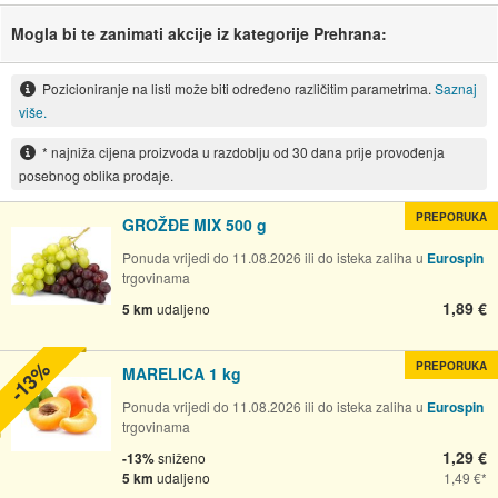
Mogla bi te zanimati akcije iz kategorije Prehrana:
Pozicioniranje na listi može biti određeno različitim parametrima.
Saznaj
više.
* najniža cijena proizvoda u razdoblju od 30 dana prije provođenja
posebnog oblika prodaje.
PREPORUKA
GROŽĐE MIX 500 g
Ponuda vrijedi do 11.08.2026 ili do isteka zaliha u
Eurospin
trgovinama
1,89 €
5 km
udaljeno
-13%
PREPORUKA
MARELICA 1 kg
Ponuda vrijedi do 11.08.2026 ili do isteka zaliha u
Eurospin
trgovinama
1,29 €
-13%
sniženo
5 km
udaljeno
1,49 €