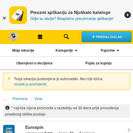
Preuzmi aplikaciju za Njuškalo kataloge
Gdje su akcije? Besplatno preuzimanje aplikacije!
PREDAJ OGLAS
Moja lokacija
Kategorije
Trgovine
Obavijesti o akcijama
Popis za kupnju
Tvoja lokacija postavljena je automatski. Ako nije točna,
možeš ju promijeniti
.
Prehrana
Voće
* najniža cijena proizvoda u razdoblju od 30 dana prije provođenja
posebnog oblika prodaje.
Eurospin
Udaljenost:
Akcije:
katalozi