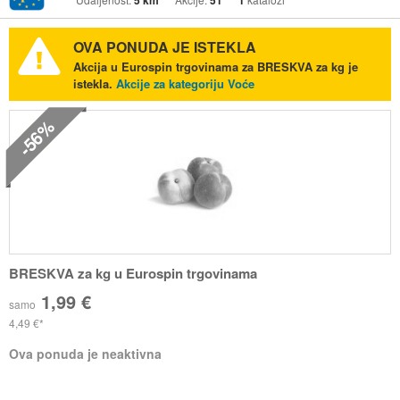
5 km
51
1
OVA PONUDA JE ISTEKLA
Akcija u Eurospin trgovinama za BRESKVA za kg je
istekla.
Akcije za kategoriju Voće
-56%
BRESKVA za kg u Eurospin trgovinama
1,99 €
samo
4,49 €
Ova ponuda je neaktivna