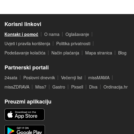
Korisni linkovi
Kontakt i pomoć
O nama
Oglašavanje
Uvjeti i pravila korištenja
Politika privatnosti
Podešavanje kolačića
Način plaćanja
Mapa stranica
Blog
Partnerski portali
24sata
Poslovni dnevnik
Večernji list
missMAMA
missZDRAVA
Miss7
Gastro
Pixsell
Diva
Ordinacija.hr
Preuzmi aplikaciju