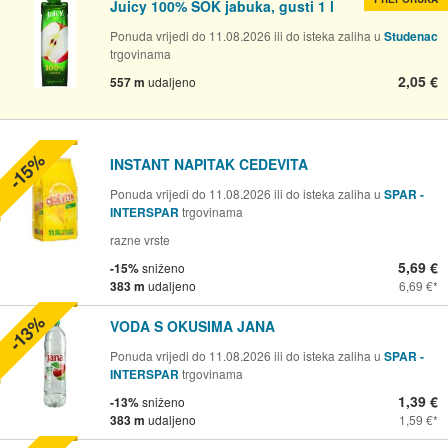
Juicy 100% SOK jabuka, gusti 1 l
Ponuda vrijedi do 11.08.2026 ili do isteka zaliha u
Studenac
trgovinama
2,05 €
557 m
udaljeno
-15%
INSTANT NAPITAK CEDEVITA
Ponuda vrijedi do 11.08.2026 ili do isteka zaliha u
SPAR -
INTERSPAR
trgovinama
razne vrste
5,69 €
-15%
sniženo
383 m
udaljeno
6,69 €
-13%
VODA S OKUSIMA JANA
Ponuda vrijedi do 11.08.2026 ili do isteka zaliha u
SPAR -
INTERSPAR
trgovinama
1,39 €
-13%
sniženo
383 m
udaljeno
1,59 €