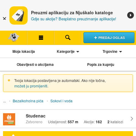
Preuzmi aplikaciju za Njuškalo kataloge
Gdje su akcije? Besplatno preuzimanje aplikacije!
PREDAJ OGLAS
Moja lokacija
Kategorije
Trgovine
Obavijesti o akcijama
Popis za kupnju
Tvoja lokacija postavljena je automatski. Ako nije točna,
možeš ju promijeniti
.
Bezalkoholna pića
Sokovi i voda
Studenac
Zatvoreno
Udaljenost:
557 m
Akcije:
162
2
katalozi