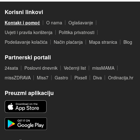
Korisni linkovi
Kontakt i pomoć
O nama
Oglašavanje
Uvjeti i pravila korištenja
Politika privatnosti
Podešavanje kolačića
Način plaćanja
Mapa stranica
Blog
Partnerski portali
24sata
Poslovni dnevnik
Večernji list
missMAMA
missZDRAVA
Miss7
Gastro
Pixsell
Diva
Ordinacija.hr
Preuzmi aplikaciju