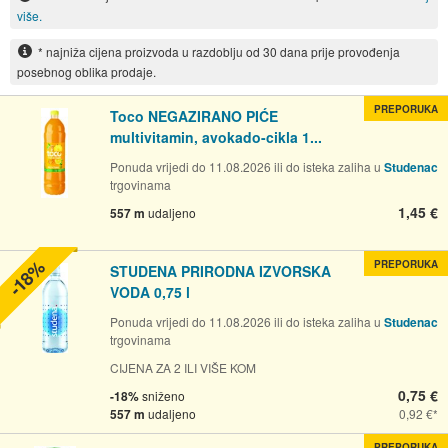
više.
* najniža cijena proizvoda u razdoblju od 30 dana prije provođenja
posebnog oblika prodaje.
PREPORUKA
Toco NEGAZIRANO PIĆE
multivitamin, avokado-cikla 1...
Ponuda vrijedi do 11.08.2026 ili do isteka zaliha u
Studenac
trgovinama
1,45 €
557 m
udaljeno
-18%
PREPORUKA
STUDENA PRIRODNA IZVORSKA
VODA 0,75 l
Ponuda vrijedi do 11.08.2026 ili do isteka zaliha u
Studenac
trgovinama
CIJENA ZA 2 ILI VIŠE KOM
0,75 €
-18%
sniženo
557 m
udaljeno
0,92 €
PREPORUKA