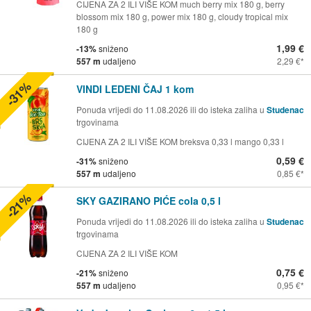
CIJENA ZA 2 ILI VIŠE KOM much berry mix 180 g, berry
blossom mix 180 g, power mix 180 g, cloudy tropical mix
180 g
1,99 €
-13%
sniženo
557 m
udaljeno
2,29 €
-31%
VINDI LEDENI ČAJ 1 kom
Ponuda vrijedi do 11.08.2026 ili do isteka zaliha u
Studenac
trgovinama
CIJENA ZA 2 ILI VIŠE KOM breksva 0,33 l mango 0,33 l
0,59 €
-31%
sniženo
557 m
udaljeno
0,85 €
-21%
SKY GAZIRANO PIĆE cola 0,5 l
Ponuda vrijedi do 11.08.2026 ili do isteka zaliha u
Studenac
trgovinama
CIJENA ZA 2 ILI VIŠE KOM
0,75 €
-21%
sniženo
557 m
udaljeno
0,95 €