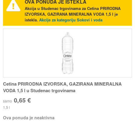
OVA PONUDA JE ISTEKLA
Akcija u Studenac trgovinama za Cetina PRIRODNA
IZVORSKA, GAZIRANA MINERALNA VODA 1,5 l je
istekla.
Akcije za kategoriju Sokovi i voda
Cetina PRIRODNA IZVORSKA, GAZIRANA MINERALNA
VODA 1,5 l u Studenac trgovinama
0,65 €
samo
1,5 l
Ova ponuda je neaktivna