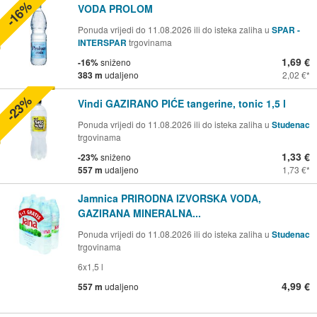
-16%
VODA PROLOM
Ponuda vrijedi do 11.08.2026 ili do isteka zaliha u
SPAR -
INTERSPAR
trgovinama
1,69 €
-16%
sniženo
383 m
udaljeno
2,02 €
-23%
Vindi GAZIRANO PIĆE tangerine, tonic 1,5 l
Ponuda vrijedi do 11.08.2026 ili do isteka zaliha u
Studenac
trgovinama
1,33 €
-23%
sniženo
557 m
udaljeno
1,73 €
Jamnica PRIRODNA IZVORSKA VODA,
GAZIRANA MINERALNA...
Ponuda vrijedi do 11.08.2026 ili do isteka zaliha u
Studenac
trgovinama
6x1,5 l
4,99 €
557 m
udaljeno