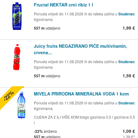
Fructal NEKTAR crni ribiz 1 l
Ponuda vrijedi do 11.08.2026 ili do isteka zaliha u
Studenac
trgovinama
1,99 €
557 m
udaljeno
Juicy fruits NEGAZIRANO PIĆE multivitamin,
crvena...
Ponuda vrijedi do 11.08.2026 ili do isteka zaliha u
Studenac
trgovinama
1,59 €
557 m
udaljeno
-22%
MIVELA PRIRODNA MINERALNA VODA 1 kom
Ponuda vrijedi do 11.08.2026 ili do isteka zaliha u
Studenac
trgovinama
CIJENA ZA 2 ILI VIŠE KOM blago gazirana 0,5 l gazirana 0,5
l
1,09 €
-22%
sniženo
557 m
udaljeno
1,39 €