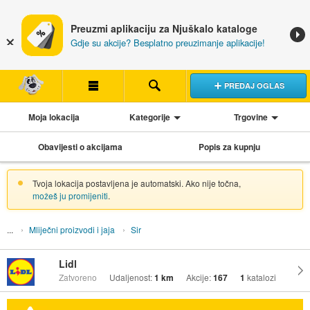
Preuzmi aplikaciju za Njuškalo kataloge
Gdje su akcije? Besplatno preuzimanje aplikacije!
PREDAJ OGLAS
Moja lokacija
Kategorije
Trgovine
Obavijesti o akcijama
Popis za kupnju
Tvoja lokacija postavljena je automatski. Ako nije točna,
možeš ju promijeniti
.
Mliječni proizvodi i jaja
Sir
Lidl
Zatvoreno
Udaljenost:
1 km
Akcije:
167
1
katalozi