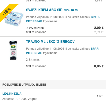
383 m
udaljeno
3,99 €
-13%
SVJEŽI KREM ABC SIR 70% m.m.
Ponuda vrijedi do 11.08.2026 ili do isteka zaliha u
SPAR -
INTERSPAR
trgovinama
2,09 €
-13%
sniženo
383 m
udaljeno
2,39 €
TRAJNO MLIJEKO ‘Z BREGOV
Ponuda vrijedi do 11.08.2026 ili do isteka zaliha u
SPAR -
INTERSPAR
trgovinama
2,8% m.m.
0,85 €
383 m
udaljeno
POSLOVNICE U TVOJOJ BLIZINI
LIDL KNEŽIJA
1 km
Zadarska 79 10000 Zagreb