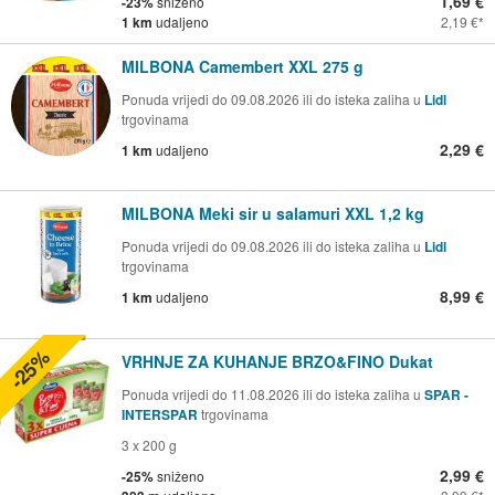
1,69 €
-23%
sniženo
1 km
udaljeno
2,19 €
MILBONA Camembert XXL 275 g
Ponuda vrijedi do 09.08.2026 ili do isteka zaliha u
Lidl
trgovinama
2,29 €
1 km
udaljeno
MILBONA Meki sir u salamuri XXL 1,2 kg
Ponuda vrijedi do 09.08.2026 ili do isteka zaliha u
Lidl
trgovinama
8,99 €
1 km
udaljeno
-25%
VRHNJE ZA KUHANJE BRZO&FINO Dukat
Ponuda vrijedi do 11.08.2026 ili do isteka zaliha u
SPAR -
INTERSPAR
trgovinama
3 x 200 g
2,99 €
-25%
sniženo