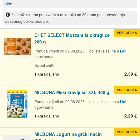
više.
* najniža cijena proizvoda u razdoblju od 30 dana prije provođenja
posebnog oblika prodaje.
PREPORUKA
CHEF SELECT Mozzarella okruglice
200 g
Ponuda vrijedi do 09.08.2026 ili do isteka zaliha u
Lidl
trgovinama
Sweet chilli
2,39 €
1 km
udaljeno
PREPORUKA
MILBONA Meki kravlji sir XXL 400 g
Ponuda vrijedi do 09.08.2026 ili do isteka zaliha u
Lidl
trgovinama
2,29 €
1 km
udaljeno
PREPORUKA
MILBONA Jogurt na grčki način