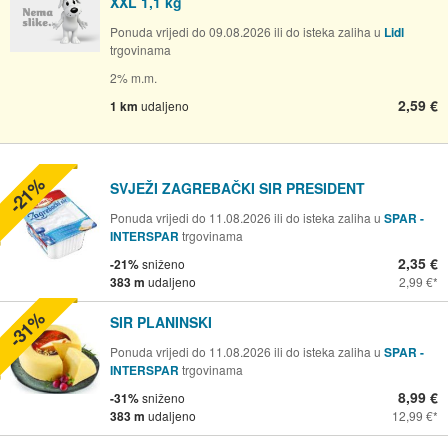
XXL 1,1 kg
Ponuda vrijedi do 09.08.2026 ili do isteka zaliha u
Lidl
trgovinama
2% m.m.
2,59 €
1 km
udaljeno
-21%
SVJEŽI ZAGREBAČKI SIR PRESIDENT
Ponuda vrijedi do 11.08.2026 ili do isteka zaliha u
SPAR -
INTERSPAR
trgovinama
2,35 €
-21%
sniženo
383 m
udaljeno
2,99 €
-31%
SIR PLANINSKI
Ponuda vrijedi do 11.08.2026 ili do isteka zaliha u
SPAR -
INTERSPAR
trgovinama
8,99 €
-31%
sniženo
383 m
udaljeno
12,99 €