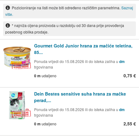
Pozicioniranje na listi može biti određeno različitim parametrima.
Saznaj
više.
* najniža cijena proizvoda u razdoblju od 30 dana prije provođenja
posebnog oblika prodaje.
Gourmet Gold Junior hrana za mačiće teletina,
85...
Ponuda vrijedi do 15.08.2026 ili do isteka zaliha u
dm
trgovinama
0,75 €
0 m
udaljeno
Dein Bestes sensitive suha hrana za mačke
perad,...
Ponuda vrijedi do 15.08.2026 ili do isteka zaliha u
dm
trgovinama
2,55 €
0 m
udaljeno