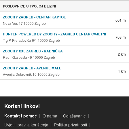
POSLOVNICE U TVOJOJ BLIZINI
ZOOCITY ZAGREB - CENTAR KAPTOL
661 m
Nova Ves 17 10000 Zagreb
HUNTER POWERED BY ZOOCITY - ZAGREB CENTAR CVJETNI
768 m
Trg P. Preradovića 6/1 10000 Zagreb
ZOOCITY XXL ZAGREB - RADNIČKA
2 km
Radnička cesta 49 10000 Zagreb
ZOOCITY ZAGREB - AVENUE MALL
4 km
Avenija Dubrovnik 16 10000 Zagreb
Korisni linkovi
Kontakt i pomoć
O nama
Oglašavanje
Uvjeti i pravila korištenja
Politika privatnosti