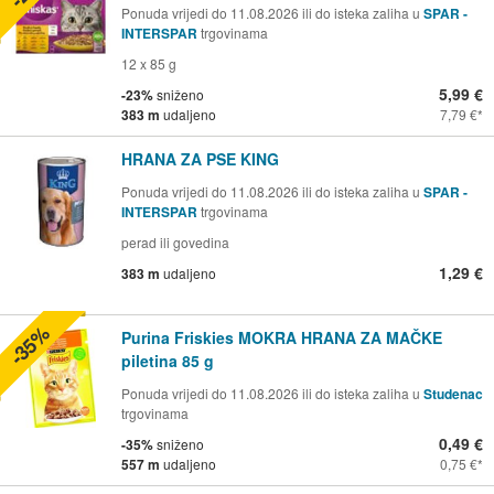
Ponuda vrijedi do 11.08.2026 ili do isteka zaliha u
SPAR -
INTERSPAR
trgovinama
12 x 85 g
5,99 €
-23%
sniženo
383 m
udaljeno
7,79 €
HRANA ZA PSE KING
Ponuda vrijedi do 11.08.2026 ili do isteka zaliha u
SPAR -
INTERSPAR
trgovinama
perad ili govedina
1,29 €
383 m
udaljeno
-35%
Purina Friskies MOKRA HRANA ZA MAČKE
piletina 85 g
Ponuda vrijedi do 11.08.2026 ili do isteka zaliha u
Studenac
trgovinama
0,49 €
-35%
sniženo
557 m
udaljeno
0,75 €