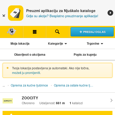
Preuzmi aplikaciju za Njuškalo kataloge
Gdje su akcije? Besplatno preuzimanje aplikacije!
PREDAJ OGLAS
Moja lokacija
Kategorije
Trgovine
Obavijesti o akcijama
Popis za kupnju
Tvoja lokacija postavljena je automatski. Ako nije točna,
možeš ju promijeniti
.
Oprema za kućne ljubimce
Oprema za ostale kućne ljubimce
ZOOCITY
Otvoreno
Udaljenost:
661 m
1
katalozi