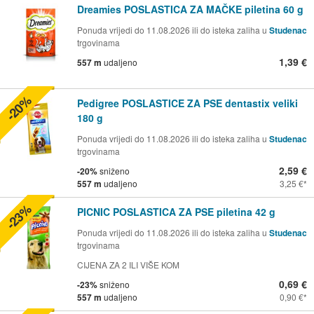
Dreamies POSLASTICA ZA MAČKE piletina 60 g
Ponuda vrijedi do 11.08.2026 ili do isteka zaliha u
Studenac
trgovinama
1,39 €
557 m
udaljeno
-20%
Pedigree POSLASTICE ZA PSE dentastix veliki
180 g
Ponuda vrijedi do 11.08.2026 ili do isteka zaliha u
Studenac
trgovinama
2,59 €
-20%
sniženo
557 m
udaljeno
3,25 €
-23%
PICNIC POSLASTICA ZA PSE piletina 42 g
Ponuda vrijedi do 11.08.2026 ili do isteka zaliha u
Studenac
trgovinama
CIJENA ZA 2 ILI VIŠE KOM
0,69 €
-23%
sniženo
557 m
udaljeno
0,90 €