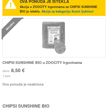
OVA PONUDA JE ISTEKLA
Akcija u ZOOCITY trgovinama za CHIPSI SUNSHINE
BIO je istekla.
Akcije za kategoriju Kućni ljubimci
Aktualno
CHIPSI SUNSHINE BIO u ZOOCITY trgovinama
8,50 €
samo
1 kom.
Ova ponuda je neaktivna
CHIPSI SUNSHINE BIO