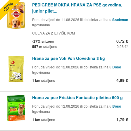
-27%
PEDIGREE MOKRA HRANA ZA PSE govedina,
junior pilet...
Ponuda vrijedi do 11.08.2026 ili do isteka zaliha u
Studenac
trgovinama
CIJENA ZA 2 ILI VIŠE KOM
0,72 €
-27%
sniženo
557 m
udaljeno
0,98 €
Hrana za pse Voli Voli Govedina 3 kg
Ponuda vrijedi do 12.08.2026 ili do isteka zaliha u
Boso
trgovinama
4,99 €
1 km
udaljeno
Hrana za pse Friskies Fantastic piletina 500 g
Ponuda vrijedi do 12.08.2026 ili do isteka zaliha u
Boso
trgovinama
1,79 €
1 km
udaljeno