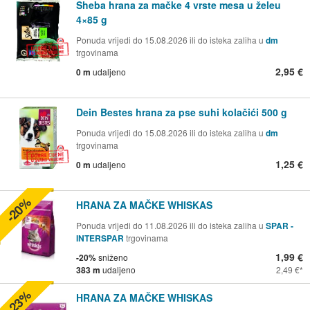
Sheba hrana za mačke 4 vrste mesa u želeu
4×85 g
Ponuda vrijedi do 15.08.2026 ili do isteka zaliha u
dm
trgovinama
2,95 €
0 m
udaljeno
Dein Bestes hrana za pse suhi kolačići 500 g
Ponuda vrijedi do 15.08.2026 ili do isteka zaliha u
dm
trgovinama
1,25 €
0 m
udaljeno
-20%
HRANA ZA MAČKE WHISKAS
Ponuda vrijedi do 11.08.2026 ili do isteka zaliha u
SPAR -
INTERSPAR
trgovinama
1,99 €
-20%
sniženo
383 m
udaljeno
2,49 €
-23%
HRANA ZA MAČKE WHISKAS