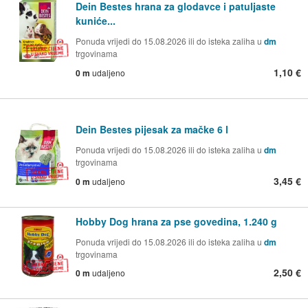
Dein Bestes hrana za glodavce i patuljaste
kuniće...
Ponuda vrijedi do 15.08.2026 ili do isteka zaliha u
dm
trgovinama
1,10 €
0 m
udaljeno
Dein Bestes pijesak za mačke 6 l
Ponuda vrijedi do 15.08.2026 ili do isteka zaliha u
dm
trgovinama
3,45 €
0 m
udaljeno
Hobby Dog hrana za pse govedina, 1.240 g
Ponuda vrijedi do 15.08.2026 ili do isteka zaliha u
dm
trgovinama
2,50 €
0 m
udaljeno