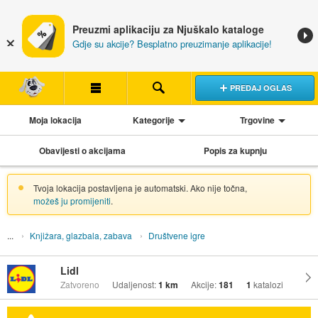
Preuzmi aplikaciju za Njuškalo kataloge
Gdje su akcije? Besplatno preuzimanje aplikacije!
PREDAJ OGLAS
Moja lokacija
Kategorije
Trgovine
Obavijesti o akcijama
Popis za kupnju
Tvoja lokacija postavljena je automatski. Ako nije točna,
možeš ju promijeniti
.
Knjižara, glazbala, zabava
Društvene igre
Lidl
Zatvoreno
Udaljenost:
1 km
Akcije:
181
1
katalozi