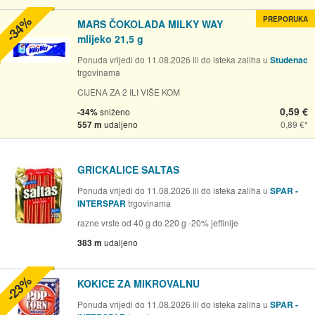
-34%
PREPORUKA
MARS ČOKOLADA MILKY WAY
mlijeko 21,5 g
Ponuda vrijedi do 11.08.2026 ili do isteka zaliha u
Studenac
trgovinama
CIJENA ZA 2 ILI VIŠE KOM
0,59 €
-34%
sniženo
557 m
udaljeno
0,89 €
GRICKALICE SALTAS
Ponuda vrijedi do 11.08.2026 ili do isteka zaliha u
SPAR -
INTERSPAR
trgovinama
razne vrste od 40 g do 220 g -20% jeftinije
383 m
udaljeno
-23%
KOKICE ZA MIKROVALNU
Ponuda vrijedi do 11.08.2026 ili do isteka zaliha u
SPAR -