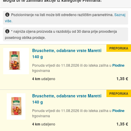
Mogla bi te zanimati akcije iz kategorije Prehrana:
Pozicioniranje na listi može biti određeno različitim parametrima.
Saznaj
više.
* najniža cijena proizvoda u razdoblju od 30 dana prije provođenja
posebnog oblika prodaje.
PREPORUKA
Bruschette, odabrane vrste Maretti
140 g
Ponuda vrijedi do 11.08.2026 ili do isteka zaliha u
Plodine
trgovinama
1,35 €
4 km
udaljeno
PREPORUKA
Bruschette, odabrane vrste Maretti
140 g
Ponuda vrijedi do 11.08.2026 ili do isteka zaliha u
Plodine
trgovinama
1,35 €
4 km
udaljeno