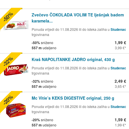
-50%
Zvečevo ČOKOLADA VOLIM TE lješnjak badem
karamela...
Ponuda vrijedi do 11.08.2026 ili do isteka zaliha u
Studenac
trgovinama
1,99 €
-50%
sniženo
557 m
udaljeno
3,99 €
-32%
Kraš NAPOLITANKE JADRO original, 430 g
Ponuda vrijedi do 11.08.2026 ili do isteka zaliha u
Studenac
trgovinama
2,49 €
-32%
sniženo
557 m
udaljeno
3,65 €
-20%
Mc Vitie’s KEKS DIGESTIVE original, 250 g
Ponuda vrijedi do 11.08.2026 ili do isteka zaliha u
Studenac
trgovinama
1,59 €
-20%
sniženo
557 m
udaljeno
1,99 €