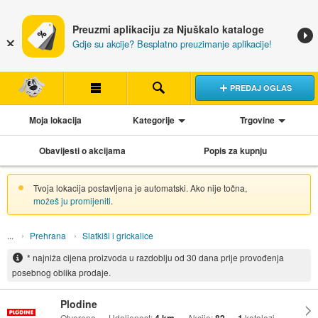
Preuzmi aplikaciju za Njuškalo kataloge
Gdje su akcije? Besplatno preuzimanje aplikacije!
PREDAJ OGLAS
Moja lokacija
Kategorije
Trgovine
Obavijesti o akcijama
Popis za kupnju
Tvoja lokacija postavljena je automatski. Ako nije točna,
možeš ju promijeniti
.
Prehrana
Slatkiši i grickalice
* najniža cijena proizvoda u razdoblju od 30 dana prije provođenja
posebnog oblika prodaje.
Plodine
Otvoreno
Udaljenost:
Akcije:
katalozi