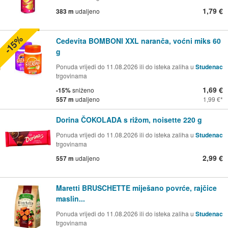
1,79 €
383 m
udaljeno
-15%
Cedevita BOMBONI XXL naranča, voćni miks 60
g
Ponuda vrijedi do 11.08.2026 ili do isteka zaliha u
Studenac
trgovinama
1,69 €
-15%
sniženo
557 m
udaljeno
1,99 €
Dorina ČOKOLADA s rižom, noisette 220 g
Ponuda vrijedi do 11.08.2026 ili do isteka zaliha u
Studenac
trgovinama
2,99 €
557 m
udaljeno
Maretti BRUSCHETTE miješano povrće, rajčice
maslin...
Ponuda vrijedi do 11.08.2026 ili do isteka zaliha u
Studenac
trgovinama