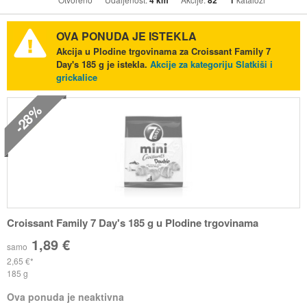
4 km
82
1
OVA PONUDA JE ISTEKLA
Akcija u Plodine trgovinama za Croissant Family 7
Day's 185 g je istekla.
Akcije za kategoriju Slatkiši i
grickalice
-28%
Croissant Family 7 Day's 185 g u Plodine trgovinama
1,89 €
samo
2,65 €
185 g
Ova ponuda je neaktivna