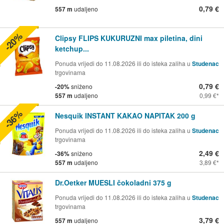
0,79 €
557 m
udaljeno
-20%
Clipsy FLIPS KUKURUZNI max piletina, dini
ketchup...
Ponuda vrijedi do 11.08.2026 ili do isteka zaliha u
Studenac
trgovinama
0,79 €
-20%
sniženo
557 m
udaljeno
0,99 €
-36%
Nesquik INSTANT KAKAO NAPITAK 200 g
Ponuda vrijedi do 11.08.2026 ili do isteka zaliha u
Studenac
trgovinama
2,49 €
-36%
sniženo
557 m
udaljeno
3,89 €
Dr.Oetker MUESLI čokoladni 375 g
Ponuda vrijedi do 11.08.2026 ili do isteka zaliha u
Studenac
trgovinama
3,79 €
557 m
udaljeno