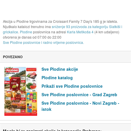
Akcija u Plodine trgovinama za Croissant Family 7 Day's 185 g je istekla.
Njuškalo katalozi trenutno ima
sniženje 93 proizvoda za kategoriju Slatkiši i
grickalice
.
Plodine
poslovnica na adresi
Karla Metikoša 4
(4 km udaljeno)
otvorena je danas od
07:00
do
22:00
Sve Plodine poslovnice i radno vrijeme poslovnica.
POVEZANO
Sve Plodine akcije
Plodine katalog
Prikaži sve Plodine poslovnice
Sve Plodine poslovnice - Grad Zagreb
Sve Plodine poslovnice - Novi Zagreb -
istok