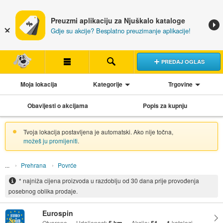
Preuzmi aplikaciju za Njuškalo kataloge
Gdje su akcije? Besplatno preuzimanje aplikacije!
PREDAJ OGLAS
Moja lokacija
Kategorije
Trgovine
Obavijesti o akcijama
Popis za kupnju
Tvoja lokacija postavljena je automatski. Ako nije točna,
možeš ju promijeniti
.
Prehrana
Povrće
* najniža cijena proizvoda u razdoblju od 30 dana prije provođenja
posebnog oblika prodaje.
Eurospin
Otvoreno
Udaljenost:
Akcije:
katalozi