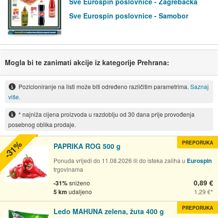
Sve Eurospin poslovnice - Zagrebačka
Sve Eurospin poslovnice - Samobor
Mogla bi te zanimati akcije iz kategorije Prehrana:
Pozicioniranje na listi može biti određeno različitim parametrima.
Saznaj
više.
* najniža cijena proizvoda u razdoblju od 30 dana prije provođenja
posebnog oblika prodaje.
-31%
PREPORUKA
PAPRIKA ROG 500 g
Ponuda vrijedi do 11.08.2026 ili do isteka zaliha u
Eurospin
trgovinama
0,89 €
-31%
sniženo
5 km
udaljeno
1,29 €
PREPORUKA
Ledo MAHUNA zelena, žuta 400 g