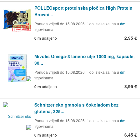
POLLEOsport proteinska pločica High Protein
Browni...
Ponuda vrijedi do 15.08.2026 ili do isteka zaliha u
dm
trgovinama
2,95 €
0 m
udaljeno
Mivolis Omega-3 laneno ulje 1000 mg, kapsule,
30...
Ponuda vrijedi do 15.08.2026 ili do isteka zaliha u
dm
trgovinama
3,95 €
0 m
udaljeno
Schnitzer eko granola s čokoladom bez
glutena, 325...
Ponuda vrijedi do 15.08.2026 ili do isteka zaliha u
dm
trgovinama
6,45 €
0 m
udaljeno