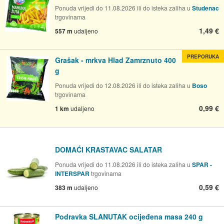
Ponuda vrijedi do 11.08.2026 ili do isteka zaliha u
Studenac
trgovinama
1,49 €
557 m
udaljeno
PREPORUKA
Grašak - mrkva Hlad Zamrznuto 400
g
Ponuda vrijedi do 12.08.2026 ili do isteka zaliha u
Boso
trgovinama
0,99 €
1 km
udaljeno
DOMAĆI KRASTAVAC SALATAR
Ponuda vrijedi do 11.08.2026 ili do isteka zaliha u
SPAR -
INTERSPAR
trgovinama
0,59 €
383 m
udaljeno
Podravka SLANUTAK ocijeđena masa 240 g