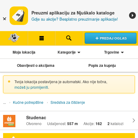
Preuzmi aplikaciju za Njuškalo kataloge
Gdje su akcije? Besplatno preuzimanje aplikacije!
PREDAJ OGLAS
Moja lokacija
Kategorije
Trgovine
Obavijesti o akcijama
Popis za kupnju
Tvoja lokacija postavljena je automatski. Ako nije točna,
možeš ju promijeniti
.
Kućne potrepštine
Sredstva za čišćenje
Studenac
Otvoreno
Udaljenost:
557 m
Akcije:
162
2
katalozi