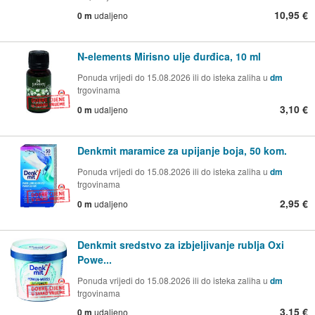
10,95 €
0 m
udaljeno
N-elements Mirisno ulje đurđica, 10 ml
Ponuda vrijedi do 15.08.2026 ili do isteka zaliha u
dm
trgovinama
3,10 €
0 m
udaljeno
Denkmit maramice za upijanje boja, 50 kom.
Ponuda vrijedi do 15.08.2026 ili do isteka zaliha u
dm
trgovinama
2,95 €
0 m
udaljeno
Denkmit sredstvo za izbjeljivanje rublja Oxi
Powe...
Ponuda vrijedi do 15.08.2026 ili do isteka zaliha u
dm
trgovinama
3,15 €
0 m
udaljeno