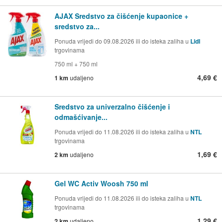
AJAX Sredstvo za čišćenje kupaonice +
sredstvo za...
Ponuda vrijedi do 09.08.2026 ili do isteka zaliha u
Lidl
trgovinama
750 ml + 750 ml
4,69 €
1 km
udaljeno
Sredstvo za univerzalno čišćenje i
odmašćivanje...
Ponuda vrijedi do 11.08.2026 ili do isteka zaliha u
NTL
trgovinama
1,69 €
2 km
udaljeno
Gel WC Activ Woosh 750 ml
Ponuda vrijedi do 11.08.2026 ili do isteka zaliha u
NTL
trgovinama
1,29 €
2 km
udaljeno