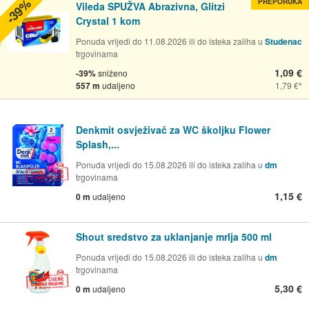
-39%
PREPORUKA
Vileda SPUŽVA Abrazivna, Glitzi
Crystal 1 kom
Ponuda vrijedi do 11.08.2026 ili do isteka zaliha u
Studenac
trgovinama
1,09 €
-39%
sniženo
557 m
udaljeno
1,79 €
Denkmit osvježivač za WC školjku Flower
Splash,...
Ponuda vrijedi do 15.08.2026 ili do isteka zaliha u
dm
trgovinama
1,15 €
0 m
udaljeno
Shout sredstvo za uklanjanje mrlja 500 ml
Ponuda vrijedi do 15.08.2026 ili do isteka zaliha u
dm
trgovinama
5,30 €
0 m
udaljeno