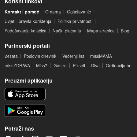
Korisni linkovi
Kontakt i pomoć
O nama
Oglašavanje
Uvjeti i pravila korištenja
Politika privatnosti
Podešavanje kolačića
Način plaćanja
Mapa stranica
Blog
Partnerski portali
24sata
Poslovni dnevnik
Večernji list
missMAMA
missZDRAVA
Miss7
Gastro
Pixsell
Diva
Ordinacija.hr
Preuzmi aplikaciju
Potraži nas