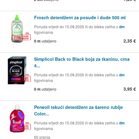
Frosch deterdžent za posuđe i dude 500 ml
Ponuda vrijedi do 15.08.2026 ili do isteka zaliha u
dm
trgovinama
2,35 €
0 m
udaljeno
Simplicol Back to Black boja za tkaninu, crna
4...
Ponuda vrijedi do 15.08.2026 ili do isteka zaliha u
dm
trgovinama
3,95 €
0 m
udaljeno
Perwoll tekući deterdžent za šareno rublje
Color...
Ponuda vrijedi do 15.08.2026 ili do isteka zaliha u
dm
trgovinama
60 pranja