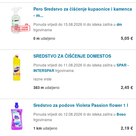
Pero Sredstvo za čišćenje kupaonice i kamenca
- m...
Ponuda vrijedi do 15.08.2026 ili do isteka zaliha u
dm
trgovinama
5,05 €
0 m
udaljeno
SREDSTVO ZA ČIŠĆENJE DOMESTOS
Ponuda vrijedi do 11.08.2026 ili do isteka zaliha u
SPAR -
INTERSPAR
trgovinama
razne vrste
2,45 €
383 m
udaljeno
Sredstvo za podove Violeta Passion flower 1 l
Ponuda vrijedi do 12.08.2026 ili do isteka zaliha u
Boso
trgovinama
2,19 €
1 km
udaljeno