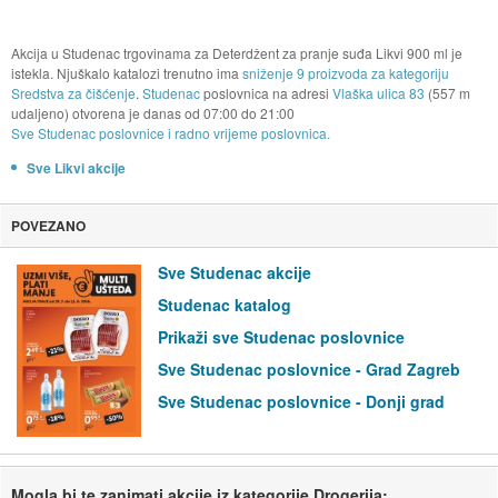
Akcija u Studenac trgovinama za Deterdžent za pranje suđa Likvi 900 ml je
istekla. Njuškalo katalozi trenutno ima
sniženje 9 proizvoda za kategoriju
Sredstva za čišćenje
.
Studenac
poslovnica na adresi
Vlaška ulica 83
(557 m
udaljeno) otvorena je danas od
07:00
do
21:00
Sve Studenac poslovnice i radno vrijeme poslovnica.
Sve Likvi akcije
POVEZANO
Sve Studenac akcije
Studenac katalog
Prikaži sve Studenac poslovnice
Sve Studenac poslovnice - Grad Zagreb
Sve Studenac poslovnice - Donji grad
Mogla bi te zanimati akcije iz kategorije Drogerija: