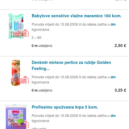
Babylove sensitive vlažne maramice 160 kom.
Ponuda vrijedi do 15.08.2026 ili do isteka zaliha u
dm
trgovinama
2 × 80
2,50 €
0 m
udaljeno
Denkmit mirisne perlice za rublje Golden
Feeling...
Ponuda vrijedi do 15.08.2026 ili do isteka zaliha u
dm
trgovinama
3,25 €
0 m
udaljeno
Profissimo spužvasta krpa 5 kom.
Ponuda vrijedi do 15.08.2026 ili do isteka zaliha u
dm
trgovinama
više vrsta