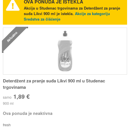
OVA PONUDA JE ISTEKLA
Akcija u Studenac trgovinama za Deterdžent za pranje
suđa Likvi 900 ml je istekla.
Akcije za kategoriju
Sredstva za čišćenje
Aktualno
Deterdžent za pranje suđa Likvi 900 ml u Studenac
trgovinama
1,89 €
samo
900 ml
Ova ponuda je neaktivna
fresh