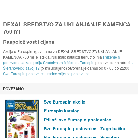
DEXAL SREDSTVO ZA UKLANJANJE KAMENCA
750 ml
Raspoloživost i cijena
Akcija u Eurospin trgovinama za DEXAL SREDSTVO ZA UKLANJANJE
KAMENCA 750 ml je istekla. Njuškalo katalozi trenutno ima
sniženje 9
proizvoda za kategoriju Sredstva za čišćenje
.
Eurospin
poslovnica na adresi
I.
Štefanovečki zavoj 12
(5 km udaljeno) otvorena je danas od
07:00
do
22:00
Sve Eurospin poslovnice i radno vrijeme poslovnica.
POVEZANO
Sve Eurospin akcije
Eurospin katalog
Prikaži sve Eurospin poslovnice
Sve Eurospin poslovnice - Zagrebačka
Sve Eurospin poslovnice - Samobor