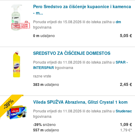
Pero Sredstvo za čišćenje kupaonice i kamenca
- m...
Ponuda vrijedi do 15.08.2026 ili do isteka zaliha u
dm
trgovinama
5,05 €
0 m
udaljeno
SREDSTVO ZA ČIŠĆENJE DOMESTOS
Ponuda vrijedi do 11.08.2026 ili do isteka zaliha u
SPAR -
INTERSPAR
trgovinama
razne vrste
2,45 €
383 m
udaljeno
-39%
Vileda SPUŽVA Abrazivna, Glitzi Crystal 1 kom
Ponuda vrijedi do 11.08.2026 ili do isteka zaliha u
Studenac
trgovinama
1,09 €
-39%
sniženo
557 m
udaljeno
1,79 €