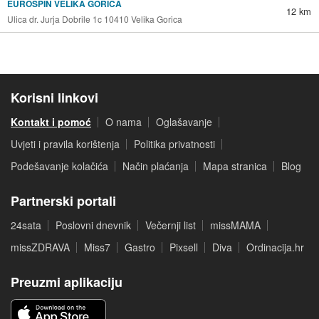
EUROSPIN VELIKA GORICA
12 km
Ulica dr. Jurja Dobrile 1c 10410 Velika Gorica
Korisni linkovi
Kontakt i pomoć
O nama
Oglašavanje
Uvjeti i pravila korištenja
Politika privatnosti
Podešavanje kolačića
Način plaćanja
Mapa stranica
Blog
Partnerski portali
24sata
Poslovni dnevnik
Večernji list
missMAMA
missZDRAVA
Miss7
Gastro
Pixsell
Diva
Ordinacija.hr
Preuzmi aplikaciju