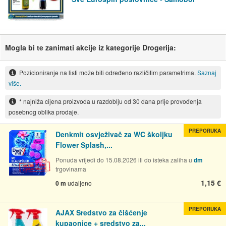
Mogla bi te zanimati akcije iz kategorije Drogerija:
Pozicioniranje na listi može biti određeno različitim parametrima.
Saznaj
više.
* najniža cijena proizvoda u razdoblju od 30 dana prije provođenja
posebnog oblika prodaje.
PREPORUKA
Denkmit osvježivač za WC školjku
Flower Splash,...
Ponuda vrijedi do 15.08.2026 ili do isteka zaliha u
dm
trgovinama
1,15 €
0 m
udaljeno
PREPORUKA
AJAX Sredstvo za čišćenje
kupaonice + sredstvo za...