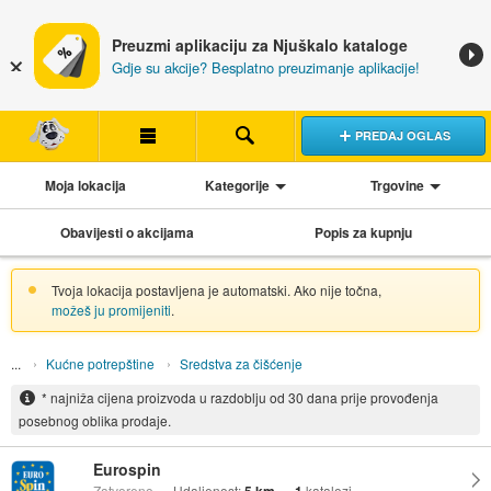
Preuzmi aplikaciju za Njuškalo kataloge
Gdje su akcije? Besplatno preuzimanje aplikacije!
PREDAJ OGLAS
Moja lokacija
Kategorije
Trgovine
Obavijesti o akcijama
Popis za kupnju
Tvoja lokacija postavljena je automatski. Ako nije točna,
možeš ju promijeniti
.
Kućne potrepštine
Sredstva za čišćenje
* najniža cijena proizvoda u razdoblju od 30 dana prije provođenja
posebnog oblika prodaje.
Eurospin
Zatvoreno
Udaljenost:
katalozi