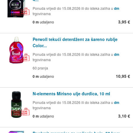
Ponuda vrijedi do 15.08.2026 ili do isteka zaliha u
dm
trgovinama
3,95 €
0 m
udaljeno
Perwoll tekući deterdžent za šareno rublje
Color...
Ponuda vrijedi do 15.08.2026 ili do isteka zaliha u
dm
trgovinama
60 pranja
10,95 €
0 m
udaljeno
N-elements Mirisno ulje đurđica, 10 ml
Ponuda vrijedi do 15.08.2026 ili do isteka zaliha u
dm
trgovinama
3,10 €
0 m
udaljeno