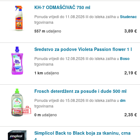
KH-7 ODMAŠĆIVAČ 750 ml
Ponuda vrijedi do 11.08.2026 ili do isteka zaliha u
Studenac
trgovinama
3,89 €
557 m
udaljeno
Sredstvo za podove Violeta Passion flower 1 l
Ponuda vrijedi do 12.08.2026 ili do isteka zaliha u
Boso
trgovinama
2,19 €
1 km
udaljeno
Frosch deterdžent za posuđe i dude 500 ml
Ponuda vrijedi do 15.08.2026 ili do isteka zaliha u
dm
trgovinama
2,35 €
0 m
udaljeno
Simplicol Back to Black boja za tkaninu, crna
4...