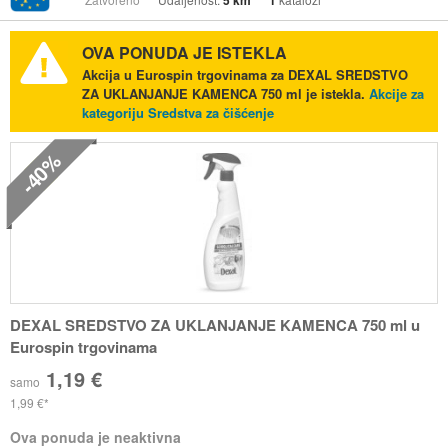
5 km
1
OVA PONUDA JE ISTEKLA
Akcija u Eurospin trgovinama za DEXAL SREDSTVO
ZA UKLANJANJE KAMENCA 750 ml je istekla.
Akcije za
kategoriju Sredstva za čišćenje
-40%
DEXAL SREDSTVO ZA UKLANJANJE KAMENCA 750 ml u
Eurospin trgovinama
1,19 €
samo
1,99 €
Ova ponuda je neaktivna