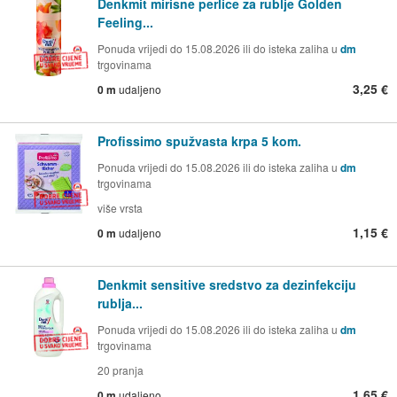
Denkmit mirisne perlice za rublje Golden
Feeling...
Ponuda vrijedi do 15.08.2026 ili do isteka zaliha u
dm
trgovinama
3,25 €
0 m
udaljeno
Profissimo spužvasta krpa 5 kom.
Ponuda vrijedi do 15.08.2026 ili do isteka zaliha u
dm
trgovinama
više vrsta
1,15 €
0 m
udaljeno
Denkmit sensitive sredstvo za dezinfekciju
rublja...
Ponuda vrijedi do 15.08.2026 ili do isteka zaliha u
dm
trgovinama
20 pranja
1,65 €
0 m
udaljeno