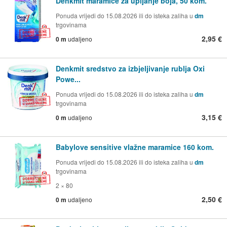
Denkmit maramice za upijanje boja, 50 kom.
Ponuda vrijedi do 15.08.2026 ili do isteka zaliha u
dm
trgovinama
2,95 €
0 m
udaljeno
Denkmit sredstvo za izbjeljivanje rublja Oxi
Powe...
Ponuda vrijedi do 15.08.2026 ili do isteka zaliha u
dm
trgovinama
3,15 €
0 m
udaljeno
Babylove sensitive vlažne maramice 160 kom.
Ponuda vrijedi do 15.08.2026 ili do isteka zaliha u
dm
trgovinama
2 × 80
2,50 €
0 m
udaljeno